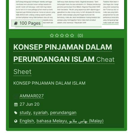
100 Pages
(0)
KONSEP PINJAMAN DALAM
PERUNDANGAN ISLAM
Cheat
Sheet
KONSEP PINJAMAN DALAM ISLAM
AMMAR027
27 Jun 20
study
,
syariah
,
perundangan
English
,
bahasa Melayu, بهاس ملايو‎ (Malay)