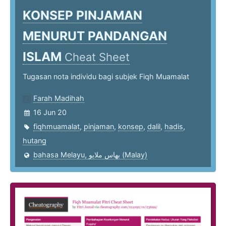
KONSEP PINJAMAN
MENURUT PANDANGAN
ISLAM
Cheat Sheet
Tugasan nota individu bagi subjek Fiqh Muamalat
Farah Madihah
16 Jun 20
fiqhmuamalat
,
pinjaman
,
konsep
,
dalil
,
hadis
,
hutang
bahasa Melayu, بهاس ملايو‎ (Malay)