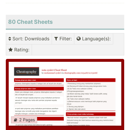
80
Cheat Sheets
Sort
: Downloads
Filter
:
Language(s)
:
Rating
:
2 Pages