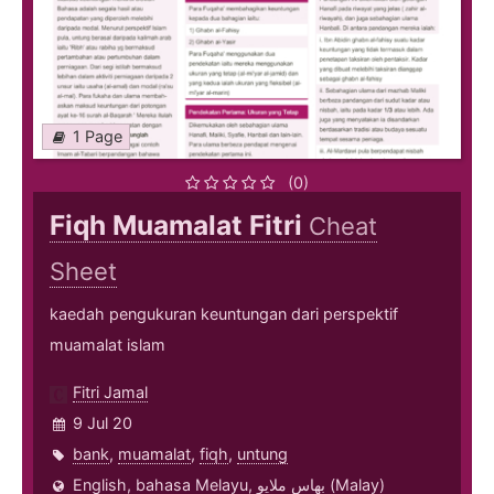
1 Page
(0)
Fiqh Muamalat Fitri
Cheat
Sheet
kaedah pengukuran keuntungan dari perspektif
muamalat islam
Fitri Jamal
9 Jul 20
bank
,
muamalat
,
fiqh
,
untung
English
,
bahasa Melayu, بهاس ملايو‎ (Malay)