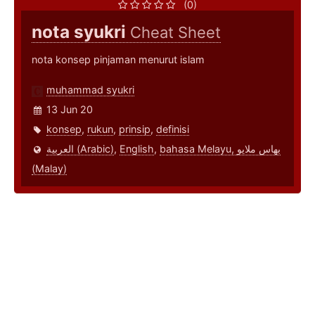
(0)
nota syukri
Cheat Sheet
nota konsep pinjaman menurut islam
muhammad syukri
13 Jun 20
konsep
,
rukun
,
prinsip
,
definisi
العربية (Arabic)
,
English
,
bahasa Melayu, بهاس ملايو‎
(Malay)