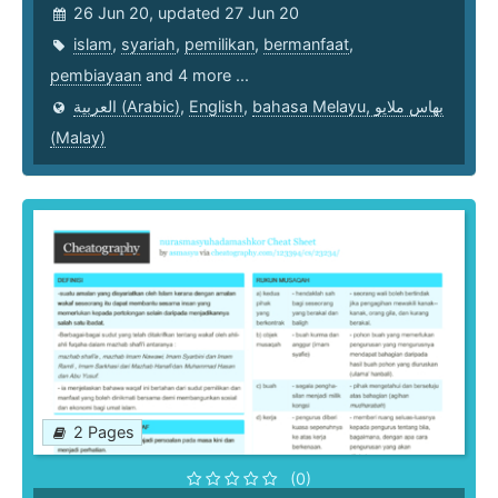
26 Jun 20, updated 27 Jun 20
islam
,
syariah
,
pemilikan
,
bermanfaat
,
pembiayaan
and 4 more ...
العربية (Arabic)
,
English
,
bahasa Melayu, بهاس ملايو‎
(Malay)
2 Pages
(0)