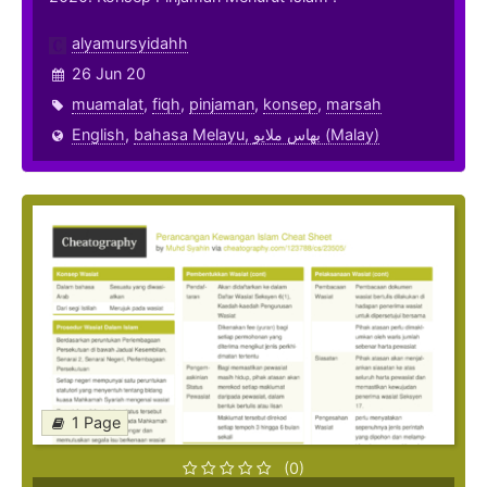
alyamursyidahh
26 Jun 20
muamalat
,
fiqh
,
pinjaman
,
konsep
,
marsah
English
,
bahasa Melayu, بهاس ملايو‎ (Malay)
1 Page
(0)