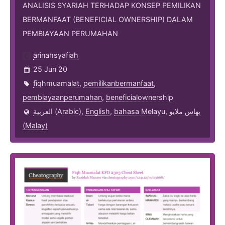
ANALISIS SYARIAH TERHADAP KONSEP PEMILIKAN
BERMANFAAT (BENEFICIAL OWNERSHIP) DALAM
PEMBIAYAAN PERUMAHAN
arinahsyafiah
25 Jun 20
fiqhmuamalat
,
pemilikanbermanfaat
,
pembiayaanperumahan
,
beneficialownership
العربية (Arabic)
,
English
,
bahasa Melayu, بهاس ملايو‎
(Malay)