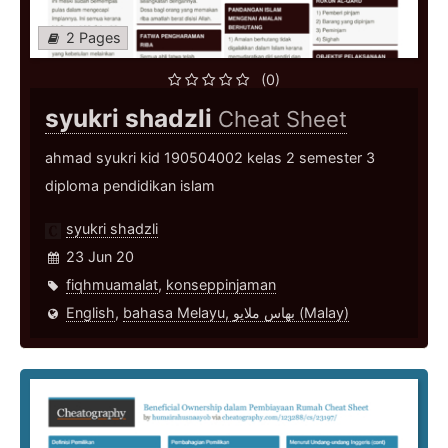
2 Pages
(0)
syukri shadzli
Cheat Sheet
ahmad syukri kid 190504002 kelas 2 semester 3
diploma pendidikan islam
syukri shadzli
23 Jun 20
fiqhmuamalat
,
konseppinjaman
English
,
bahasa Melayu, بهاس ملايو‎ (Malay)