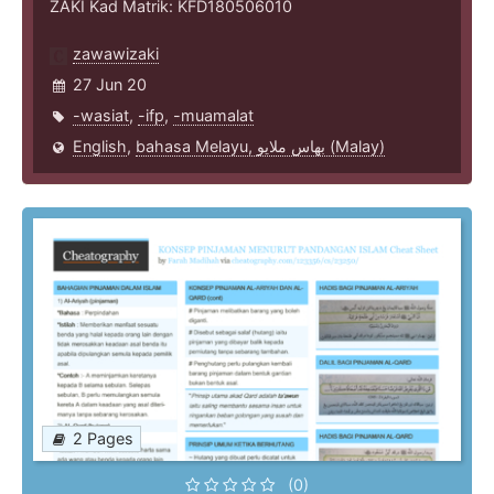
ZAKI Kad Matrik: KFD180506010
zawawizaki
27 Jun 20
-wasiat
,
-ifp
,
-muamalat
English
,
bahasa Melayu, بهاس ملايو‎ (Malay)
2 Pages
(0)