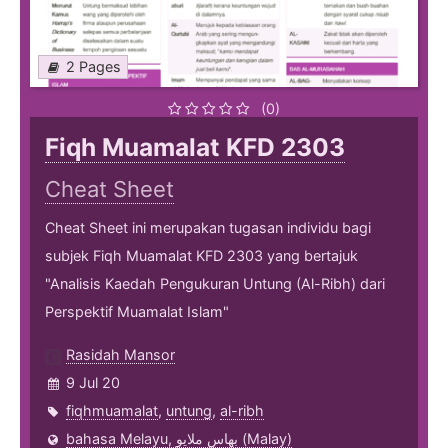
2 Pages
(0)
Fiqh Muamalat KFD 2303
Cheat Sheet
Cheat Sheet ini merupakan tugasan individu bagi
subjek Fiqh Muamalat KFD 2303 yang bertajuk
"Analisis Kaedah Pengukuran Untung (Al-Ribh) dari
Perspektif Muamalat Islam"
Rasidah Mansor
9 Jul 20
fiqhmuamalat
,
untung
,
al-ribh
bahasa Melayu, بهاس ملايو‎ (Malay)