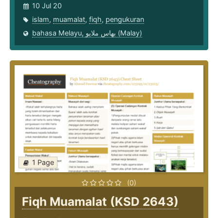
10 Jul 20
islam
,
muamalat
,
fiqh
,
pengukuran
bahasa Melayu, بهاس ملايو‎ (Malay)
1 Page
(0)
Fiqh Muamalat (KSD 2643)