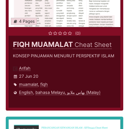
4 Pages
(0)
FIQH MUAMALAT
Cheat Sheet
KONSEP PINJAMAN MENURUT PERSPEKTIF ISLAM
Arifah
27 Jun 20
muamalat
,
fiqh
English
,
bahasa Melayu, بهاس ملايو‎ (Malay)