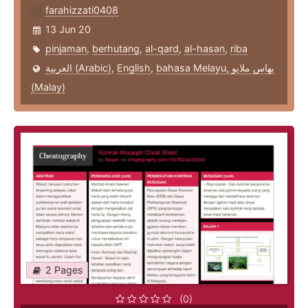
farahizzati0408
13 Jun 20
pinjaman
,
berhutang
,
al-qard
,
al-hasan
,
riba
العربية (Arabic)
,
English
,
bahasa Melayu, بهاس ملايو‎
(Malay)
2 Pages
(0)