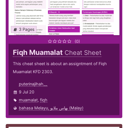
3 Pages
(0)
Fiqh Muamalat
Cheat Sheet
This cheat sheet is about an assigntment of Fiqh
Muamalat KFD 2303.
puterinajihah__
9 Jul 20
muamalat
,
fiqh
bahasa Melayu, بهاس ملايو‎ (Malay)