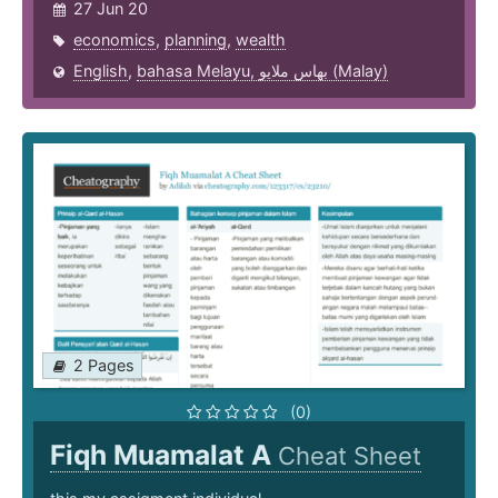
27 Jun 20
economics
,
planning
,
wealth
English
,
bahasa Melayu, بهاس ملايو‎ (Malay)
2 Pages
(0)
Fiqh Muamalat A
Cheat Sheet