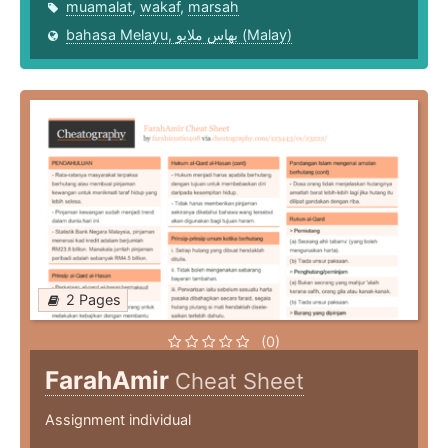
muamalat
,
wakaf
,
marsah
bahasa Melayu, بهاس ملايو‎ (Malay)
2 Pages
(0)
FarahAmir
Cheat Sheet
Assignment individual