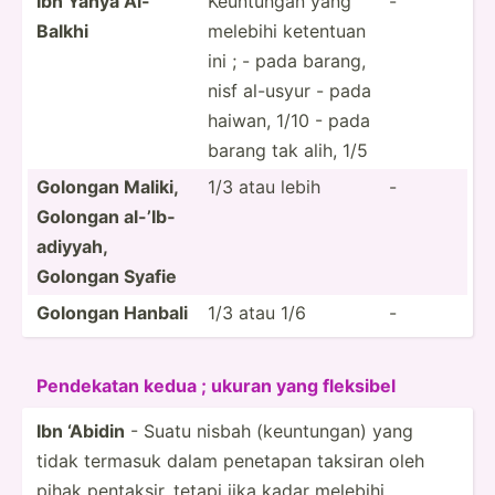
Ibn Yahya Al-
Keuntungan yang
-
Balkhi
melebihi ketentuan
ini ; - pada barang,
nisf al-usyur - pada
haiwan, 1/10 - pada
barang tak alih, 1/5
Golongan Maliki,
1/3 atau lebih
-
Golongan al-’Ib­
adi­yyah,
Golongan Syafie
Golongan Hanbali
1/3 atau 1/6
-
Pendekatan kedua ; ukuran yang fleksibel
Ibn ‘Abidin
- Suatu nisbah (keunt­ungan) yang
tidak termasuk dalam penetapan taksiran oleh
pihak pentaksir, tetapi jika kadar melebihi