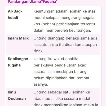
Pandangan Ulama’­/Fu­qaha’
Al-Bag­
Keuntungan adalah lebihan ke atas
hdadi
modal selepas mengurangi segala
kos (beban) perbel­anjaan tertentu
dalam memperoleh keuntu­ngan.
Imam Malik
Untung dianggap berlaku sama ada
sesuatu harta itu dicairkan ataupun
tidak.
Sebilangan
Untung itu wujud apabila
fuqaha’
berlakunya pengel­uaran akad
secara lisan meskipun barang
belum dipind­ahkan dari tempat
asalnya.
Ibnu
Untung sebagai satu lebihan ke
Qudamah
atas modal. Jika sesuatu modal
tidak mengha­silkan lebihan, maka ia