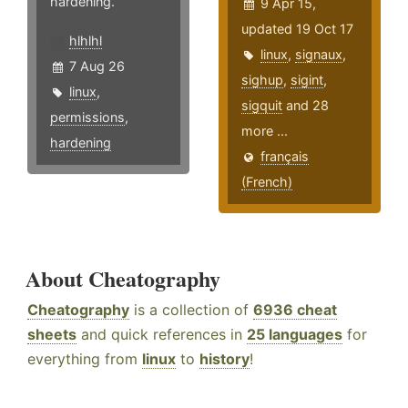
hardening.
9 Apr 15,
updated 19 Oct 17
hlhlhl
linux
,
signaux
,
7 Aug 26
sighup
,
sigint
,
linux
,
sigquit
and 28
permissions
,
more ...
hardening
français
(French)
About Cheatography
Cheatography
is a collection of
6936 cheat
sheets
and quick references in
25 languages
for
everything from
linux
to
history
!