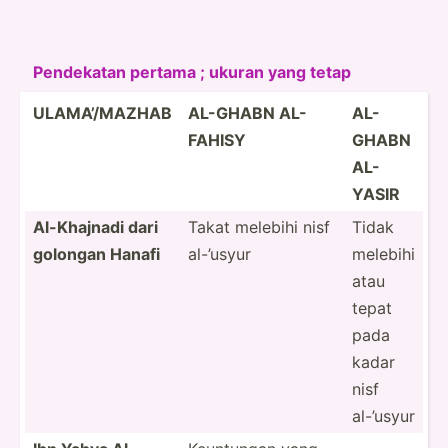
Pendekatan pertama ; ukuran yang tetap
ULAMA’­/MAZHAB
AL-GHABN AL-
AL-
FAHISY
GHABN
AL-
YASIR
Al-Kha­jnadi dari
Takat melebihi nisf
Tidak
golongan Hanafi
al-’usyur
melebihi
atau
tepat
pada
kadar
nisf
al-’usyur