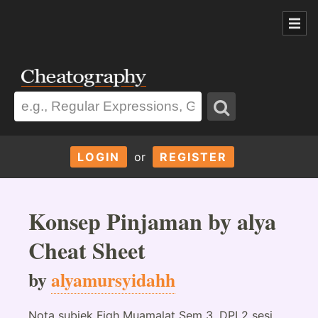
LOGIN
or
REGISTER
Konsep Pinjaman by alya
Cheat Sheet
by
alyamursyidahh
Nota subjek Fiqh Muamalat Sem 3, DPI 2 sesi