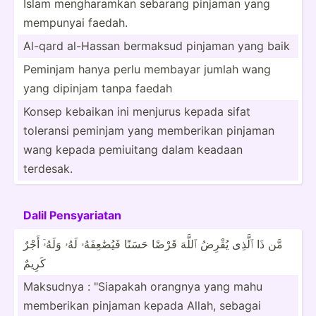
Islam mengha­ramkan sebarang pinjaman yang
mempunyai faedah.
Al-qard al-Hassan bermaksud pinjaman yang baik
Peminjam hanya perlu membayar jumlah wang
yang dipinjam tanpa faedah
Konsep kebaikan ini menjurus kepada sifat
toleransi peminjam yang memberikan pinjaman
wang kepada pemiuitang dalam keadaan
terdesak.
Dalil Pensya­riatan
مَّن ذَا ٱلَّذِى يُقْرِضُ ٱللَّهَ قَرْضًا حَسَنًا فَيُضَ­ٰعِ­فَهُۥ لَهُۥ وَلَهُۥٓ أَجْرٌ
كَرِيمٌ
Maksudnya : "­Sia­pakah orangnya yang mahu
memberikan pinjaman kepada Allah, sebagai