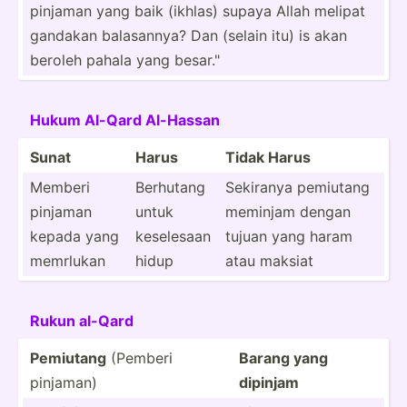
pinjaman yang baik (ikhlas) supaya Allah melipat
gandakan balasa­nnya? Dan (selain itu) is akan
beroleh pahala yang besar."­
Hukum Al-Qard Al-Has­san
Sunat
Harus
Tidak Harus
Memberi
Berhutang
Sekiranya pemiutang
pinjaman
untuk
meminjam dengan
kepada yang
keselesaan
tujuan yang haram
memrlukan
hidup
atau maksiat
Rukun al-Qard
Pemiutang
(Pemberi
Barang yang
pinjaman)
dipinjam