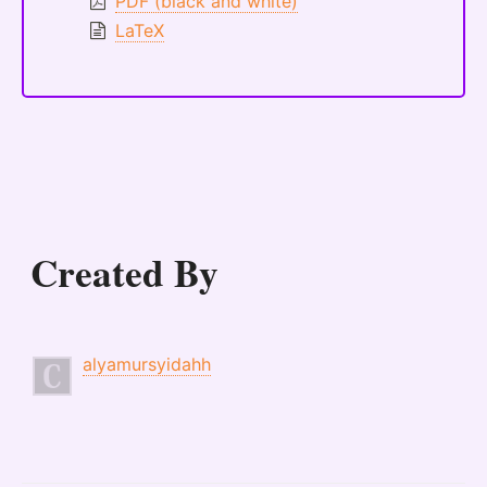
PDF (black and white)
LaTeX
Created By
alyamursyidahh