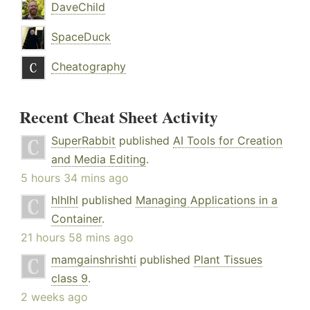
DaveChild
SpaceDuck
Cheatography
Recent Cheat Sheet Activity
SuperRabbit
published
AI Tools for Creation
and Media Editing
.
5 hours 34 mins ago
hlhlhl
published
Managing Applications in a
Container
.
21 hours 58 mins ago
mamgainshrishti
published
Plant Tissues
class 9
.
2 weeks ago