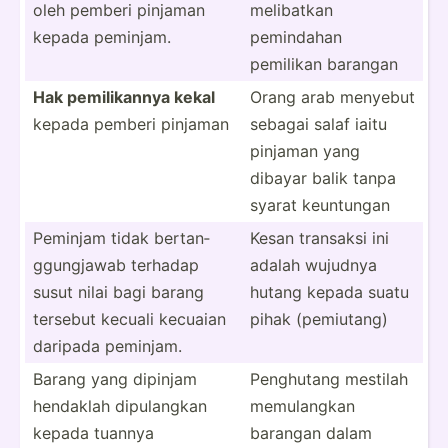
oleh pemberi pinjaman
melibatkan
kepada peminjam.
pemindahan
pemilikan barangan
Hak pemili­kannya kekal
Orang arab menyebut
kepada pemberi pinjaman
sebagai salaf iaitu
pinjaman yang
dibayar balik tanpa
syarat keuntungan
Peminjam tidak bertan­
Kesan transaksi ini
ggu­ngjawab terhadap
adalah wujudnya
susut nilai bagi barang
hutang kepada suatu
tersebut kecuali kecuaian
pihak (pemiu­tang)
daripada peminjam.
Barang yang dipinjam
Penghutang mestilah
hendaklah dipula­ngkan
memula­ngkan
kepada tuannya
barangan dalam