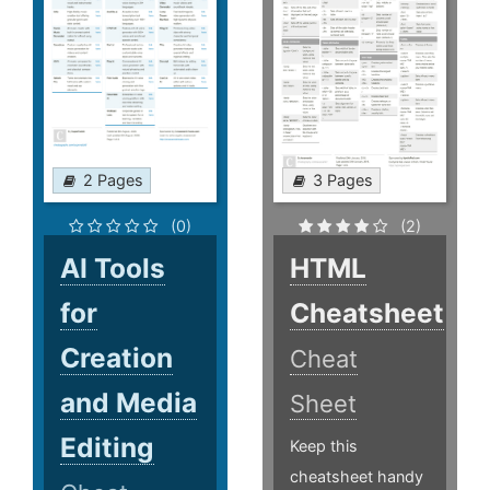
2 Pages
3 Pages
(0)
(2)
AI Tools
HTML
for
Cheatsheet
Creation
Cheat
and Media
Sheet
Editing
Keep this
cheatsheet handy