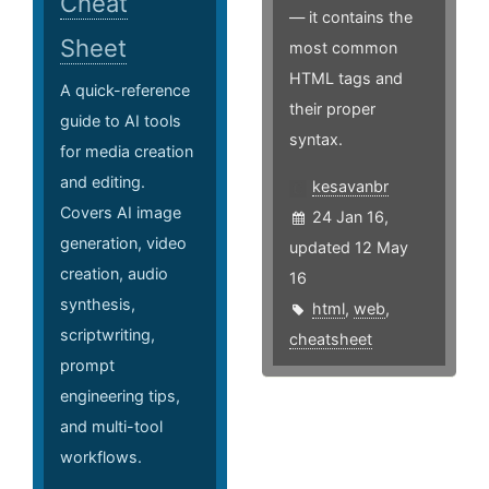
Cheat
— it contains the
Sheet
most common
HTML tags and
A quick-reference
their proper
guide to AI tools
syntax.
for media creation
and editing.
kesavanbr
Covers AI image
24 Jan 16,
generation, video
updated 12 May
creation, audio
16
synthesis,
html
,
web
,
scriptwriting,
cheatsheet
prompt
engineering tips,
and multi-tool
workflows.