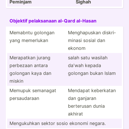
Peminjam
Sighah
Objektif pelaks­anaan al-Qard al-Hasan
Memabntu golongan
Mengha­puskan diskri­
yang memerlukan
minasi sosial dan
ekonom
Merapatkan jurang
salah satu wasilah
perbezaan antara
da'wah kepada
golongan kaya dan
golongan bukan Islam
miskin
Memupuk semanagat
Mendapat keberkatan
persau­daraan
dan ganjaran
berterusan dunia
akhirat
Menguk­uhkan sektor sosio ekonomi negara.