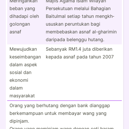
Mering­ankan
Majlis Agama Islam Wilayah
beban yang
Persek­utuan melalui Bahagian
dihadapi oleh
Baitulmal setiap tahun mengkh­
golongan
ususkan peruntukan bagi
asnaf
membeb­askan asnaf al-gha­rimin
daripada belenggu hutang.
Mewujudkan
Sebanyak RM1.4 juta diberikan
keseim­bangan
kepada asnaf pada tahun 2007
dalam aspek
sosial dan
ekonomi
dalam
masyarakat
Orang yang berhutang dengan bank dianggap
berkem­ampuan untuk membayar wang yang
dipinjam.
Orang yang meminjam wang dengan ceti haram