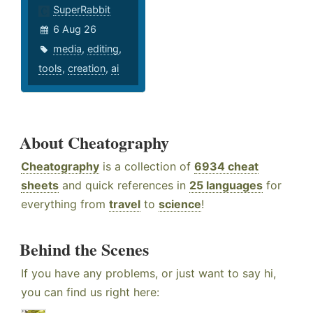
SuperRabbit
6 Aug 26
media
,
editing
,
tools
,
creation
,
ai
About Cheatography
Cheatography
is a collection of
6934 cheat
sheets
and quick references in
25 languages
for
everything from
travel
to
science
!
Behind the Scenes
If you have any problems, or just want to say hi,
you can find us right here: