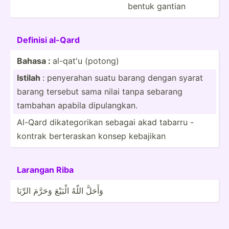
bentuk gantian
Definisi al-Qard
Bahasa :
al-qat'u (potong)
Istilah
: penyerahan suatu barang dengan syarat
barang tersebut sama nilai tanpa sebarang
tambahan apabila dipula­­ngkan.
Al-Qard dikate­gorikan sebagai akad tabarru -
kontrak berter­askan konsep kebajikan
Larangan Riba
وَأَحَلَّ اللّهُ الْبَيْعَ وَحَرَّمَ الرِّبَا