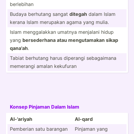
berlebihan
Budaya berhutang sangat
ditegah
dalam Islam
kerana Islam merupakan agama yang mulia.
Islam mengga­lakkan umatnya menjalani hidup
yang
bersed­erhana atau mengut­amakan sikap
qana'ah
.
Tabiat berhutang harus diperangi sebaga­imana
memerangi amalan kekufuran
Konsep Pinjaman Dalam Islam
Al-­'a­r­iyah
Al-­qard
Pemberian satu barangan
Pinjaman yang