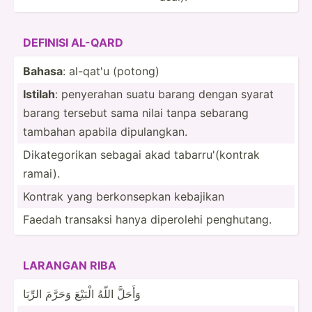
DEFINISI AL-QARD
Bahasa
: al-qat'u (potong)
Istilah
: penyerahan suatu barang dengan syarat
barang tersebut sama nilai tanpa sebarang
tambahan apabila dipula­­ngkan.
Dikate­­go­rikan sebagai akad tabar­­ru'­(ko­ntrak
ramai).
Kontrak yang berkon­­sepkan kebajikan
Faedah transaksi hanya diperolehi penghu­tang.
LARANGAN RIBA
وَأَحَلَّ اللّهُ الْبَيْعَ وَحَرَّمَ الرِّبَا