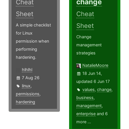
change
Cheat
Sheet
Cheat
Sheet
A simple checklist
for Linux
Change
permission when
management
performing
strategies
hardening.
NatalieMoore
hlhlhl
18 Jun 14,
7 Aug 26
updated 6 Jun 17
linux
,
values
,
change
,
permissions
,
business
,
hardening
management
,
enterprise
and 6
more ...