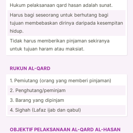
Hukum pelaks­­anaan qard hasan adalah sunat.
Harus bagi seseorang untuk berhutang bagi
tujuan membeb­­askan dirinya daripada kesempitan
hidup.
Tidak harus memberikan pinjaman sekiranya
untuk tujuan haram atau maksiat.
RUKUN AL-QARD
1. Pemi­utang (orang yang memberi pinjaman)
2. Peng­h­ut­­ang­­/p­e­m­in­jam
3. Barang yang dipinjam
4. Sighah (Lafaz ijab dan qabul)
OBJEKTIF PELAKS­­ANAAN AL-QARD AL-HASAN