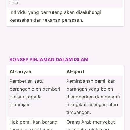
riba.
Individu yang berhutang akan diselu­bungi
keresahan dan tekanan perasaan.
KONSEP PINJAMAN DALAM ISLAM
Al-'ariyah
Al-qard
Pemberian satu
Pemindahan pemilikan
barangan oleh pemberi
barangan yang boleh
pinjam kepada
diangg­arkan dan diganti
peminjam.
mengikut bilangan atau
timbangan.
Hak pemilikan barang
Orang Arab menyebut
tersebut kekal pada
salaf iaitu pinjaman