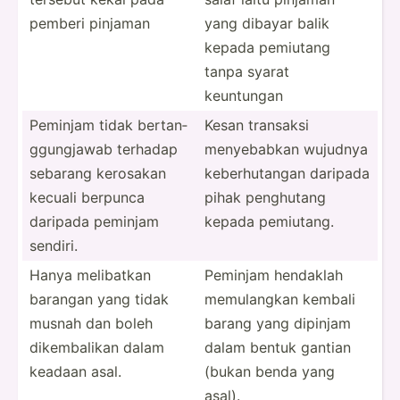
pemberi pinjaman
yang dibayar balik
kepada pemiutang
tanpa syarat
keuntungan
Peminjam tidak bertan­
Kesan transaksi
ggu­ngjawab terhadap
menyeb­abkan wujudnya
sebarang kerosakan
keberh­utangan daripada
kecuali berpunca
pihak penghutang
daripada peminjam
kepada pemiutang.
sendiri.
Hanya melibatkan
Peminjam hendaklah
barangan yang tidak
memula­ngkan kembali
musnah dan boleh
barang yang dipinjam
dikemb­alikan dalam
dalam bentuk gantian
keadaan asal.
(bukan benda yang
asal).