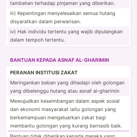
tambahan terhadap pinjaman yang diberi­­kan.
iii) Kepe­n­tingan menyel­­es­aikan semua hutang
disyar­­atkan dalam perwar­­isan.
iv) Hak individu tertentu yang wajib dipula­­ngkan
dalam tempoh tertentu.
BANTUAN KEPADA ASNAF AL-GHA­­RIMIN
PERANAN INSTITUSI ZAKAT
Mer­in­g­ankan beban yang dihadapi oleh golongan
yang dibelenggu hutang atau asnaf al-gha­­rimin
Mewu­j­udkan keseim­­bangan dalam aspek sosial
dan ekonomi masyar­­akat iaitu golongan yang
berkem­­ampuan mengel­­uarkan zakat bagi
membantu golongan yang kurang bernasib baik.
Bantuan tidak diberikan kepada mereka yang