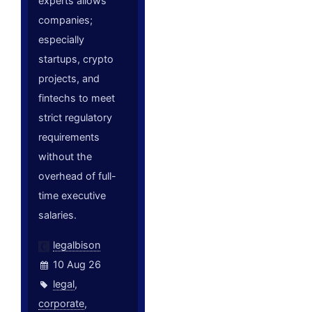
experts allows
companies;
especially
startups, crypto
projects, and
fintechs to meet
strict regulatory
requirements
without the
overhead of full-
time executive
salaries.
legalbison
10 Aug 26
legal
,
corporate
,