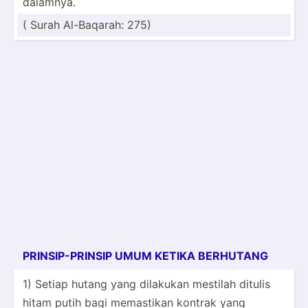
dalamnya.
( Surah Al-Baq­arah: 275)
PRINSI­­­P­-­P­­R­­INSIP UMUM KETIKA BERHUTANG
1) Setiap hutang yang dilakukan mestilah ditulis
hitam putih bagi memastikan kontrak yang