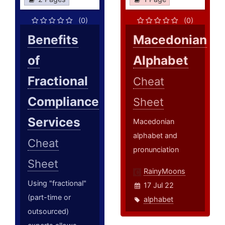
(0)
(0)
Benefits
Macedonian
of
Alphabet
Fractional
Cheat
Compliance
Sheet
Services
Macedonian
alphabet and
Cheat
pronunciation
Sheet
RainyMoons
Using "fractional"
17 Jul 22
(part-time or
alphabet
outsourced)