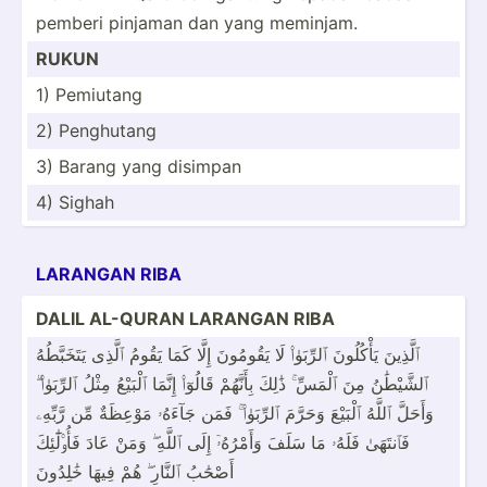
pemberi pinjaman dan yang meminjam.
RUKUN
1) Pemiutang
2) Penghutang
3) Barang yang disimpan
4) Sighah
LARANGAN RIBA
DALIL AL-QURAN LARANGAN RIBA
ٱلَّذِينَ يَأْكُ­لُونَ ٱلرِّب­َوٰا۟ لَا يَقُومُونَ إِلَّا كَمَا يَقُومُ ٱلَّذِى يَتَخَ­بَّطُهُ
ٱلشَّي­ْطَٰنُ مِنَ ٱلْمَسِّ ۚ ذَٰلِكَ بِأَنّ­َهُمْ قَالُوٓا۟ إِنَّمَا ٱلْبَيْعُ مِثْلُ ٱلرِّب­َوٰا۟ ۗ
وَأَحَلَّ ٱللَّهُ ٱلْبَيْعَ وَحَرَّمَ ٱلرِّب­َوٰا۟ ۚ فَمَن جَآءَهُۥ مَوْعِظَةٌ مِّن رَّبِّهِۦ
فَٱنتَهَىٰ فَلَهُۥ مَا سَلَفَ وَأَمْ­رُهُۥٓ إِلَى ٱللَّهِ ۖ وَمَنْ عَادَ فَأُو۟­لَٰ­ٓئِكَ
أَصْحَٰبُ ٱلنَّارِ ۖ هُمْ فِيهَا خَٰلِدُونَ