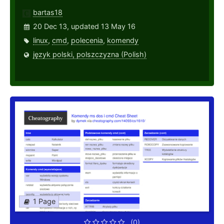
bartas18
20 Dec 13, updated 13 May 16
linux
,
cmd
,
polecenia
,
komendy
język polski, polszczyzna (Polish)
1 Page
(0)