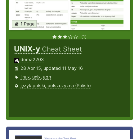
1 Page
(1)
UNIX-y
Cheat Sheet
doma2203
28 Apr 15, updated 11 May 16
linux
,
unix
,
agh
język polski, polszczyzna (Polish)