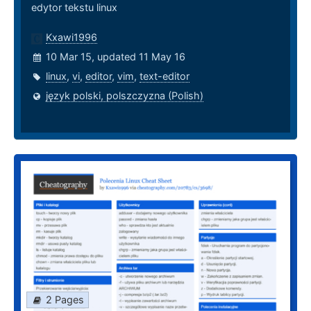
edytor tekstu linux
Kxawi1996
10 Mar 15, updated 11 May 16
linux
,
vi
,
editor
,
vim
,
text-editor
język polski, polszczyzna (Polish)
2 Pages