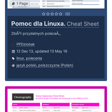
1 Page
(0)
Pomoc dla Linuxa.
Cheat Sheet
ZbiÃ³r przydatnych poleceÅ„.
PPDziobak
12 Dec 13, updated 13 May 16
linux
,
polecenia
język polski, polszczyzna (Polish)