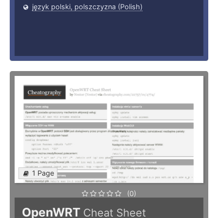
język polski, polszczyzna (Polish)
1 Page
(0)
OpenWRT
Cheat Sheet