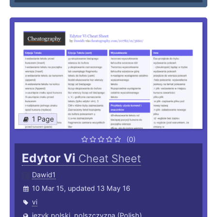
1 Page
(0)
Edytor Vi
Cheat Sheet
Dawid1
10 Mar 15, updated 13 May 16
vi
język polski, polszczyzna (Polish)