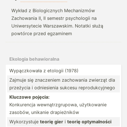
Wykład z Biologicznych Mechanizmów
Zachowania II, II semestr psychologii na
Uniwersytecie Warszawskim. Notatki służą
powtórce przed egzaminem
Ekologia behawi­oralna
Wypącz­kowała z etologii (1978)
Zajmuje się znaczeniem zachowania zwierząt dla
przeżycia i odnies­ienia sukcesu reprod­ukc­yjnego
Kluczowe pojęcia:
Konkurencja wewnąt­rzg­rupowa, użytko­wanie
zasobów, unikanie drapie­żników
Wykorz­ystuje
teorię gier
i
teorię optyma­lności