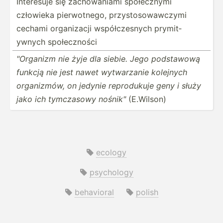
Interesuje się zachow­aniami społec­znymi
człowieka pierwo­tnego, przyst­oso­waw­czymi
cechami organi­zacji współc­zesnych prymit­
ywnych społec­zności
"­Org­anizm nie żyje dla siebie. Jego podstawową
funkcją nie jest nawet wytwar­zanie kolejnych
organi­zmów, on jedynie reprod­ukuje geny i służy
jako ich tymczasowy nośnik­"
(E.Wilson)
ecology
psychology
behavioral
polish