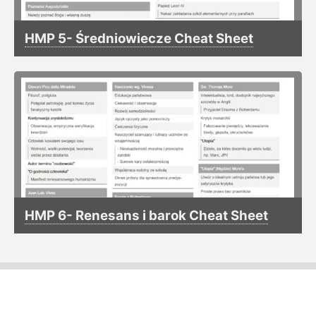
HMP 5- Średniowiecze Cheat Sheet
HMP 6- Renesans i barok Cheat Sheet