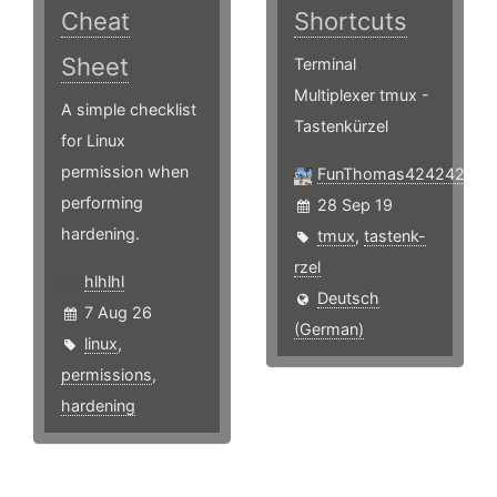
Cheat
Shortcuts
Sheet
Terminal
Multiplexer tmux -
A simple checklist
Tastenkürzel
for Linux
permission when
FunThomas424242
performing
28 Sep 19
hardening.
tmux
,
tastenk-
rzel
hlhlhl
Deutsch
7 Aug 26
(German)
linux
,
permissions
,
hardening