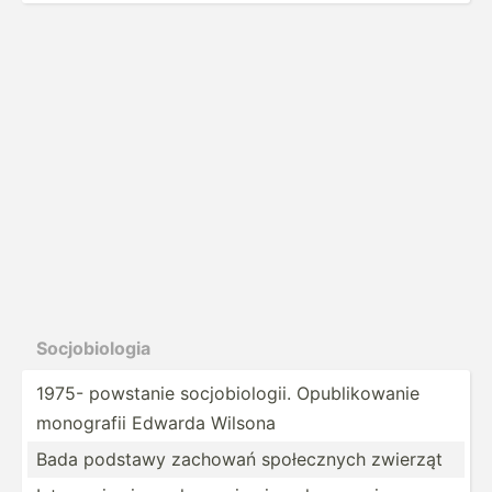
Socjob­iologia
1975- powstanie socjob­iol­ogii. Opubli­kowanie
monografii Edwarda Wilsona
Bada podstawy zachowań społec­znych zwierząt