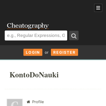
LOGIN
or
REGISTER
KontoDoNauki
Profile