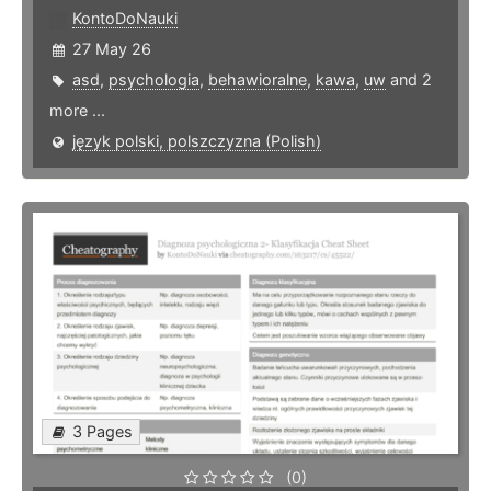
KontoDoNauki
27 May 26
asd
,
psychologia
,
behawioralne
,
kawa
,
uw
and 2
more ...
język polski, polszczyzna (Polish)
3 Pages
(0)