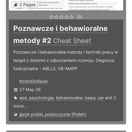
2 Pages
(0)
Poznawcze i behawioralne
metody #2
Cheat Sheet
Poznawcze i behawioralne metody i techniki pracy w
terapii z dziećmi z zaburzeniami rozwoju. Diagnoza
funkcjonalna - ABLLS, VB-MAPP
KontoDoNauki
27 May 26
asd
,
psychologia
,
behawioralne
,
kawa
,
uw
and 2
more ...
język polski, polszczyzna (Polish)