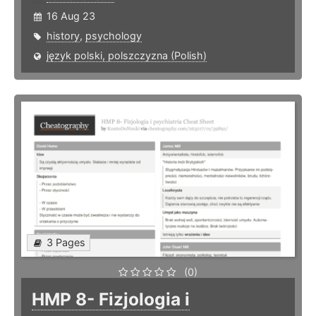
16 Aug 23
history
,
psychology
język polski, polszczyzna (Polish)
3 Pages
(0)
HMP 8- Fizjologia i