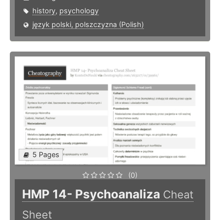
history
,
psychology
język polski, polszczyzna (Polish)
5 Pages
(0)
HMP 14- Psychoanaliza
Cheat
Sheet