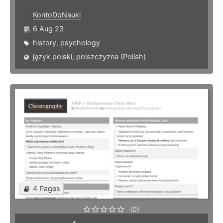
KontoDoNauki
6 Aug 23
history
,
psychology
język polski, polszczyzna (Polish)
4 Pages
(0)