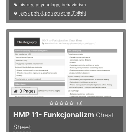
history
,
psychology
,
behaviorism
język polski, polszczyzna (Polish)
3 Pages
(0)
HMP 11- Funkcjonalizm
Cheat
Sheet