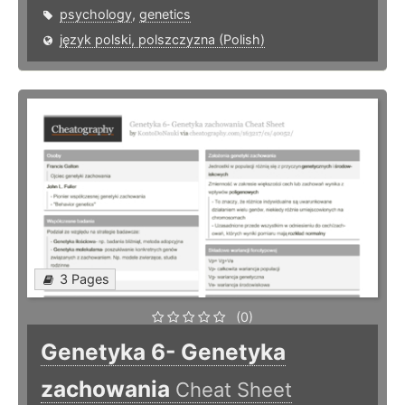
psychology
,
genetics
język polski, polszczyzna (Polish)
3 Pages
(0)
Genetyka 6- Genetyka
zachowania
Cheat Sheet