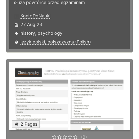
służą powtórce przed egzaminem
KontoDoNauki
27 Aug 23
history
,
psychology
język polski, polszczyzna (Polish)
2 Pages
(0)