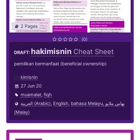
2 Pages
(0)
hakimisnin
Cheat Sheet
DRAFT:
pemilikan bermanfaat (beneficial ownership)
kimisnin
27 Jun 20
muamalat
,
fiqh
العربية (Arabic)
,
English
,
bahasa Melayu, بهاس ملايو‎
(Malay)