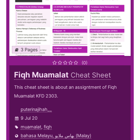
3 Pages
(0)
Fiqh Muamalat
Cheat Sheet
This cheat sheet is about an assigntment of Fiqh
Muamalat KFD 2303.
puterinajihah__
9 Jul 20
muamalat
,
fiqh
bahasa Melayu, بهاس ملايو‎ (Malay)