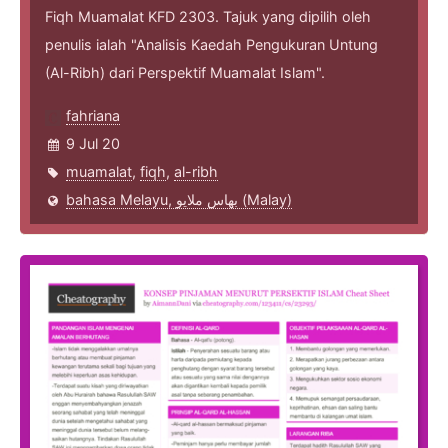
Fiqh Muamalat KFD 2303. Tajuk yang dipilih oleh
penulis ialah "Analisis Kaedah Pengukuran Untung
(Al-Ribh) dari Perspektif Muamalat Islam".
fahriana
9 Jul 20
muamalat
,
fiqh
,
al-ribh
bahasa Melayu, بهاس ملايو‎ (Malay)