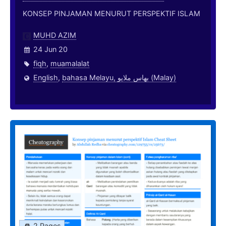
KONSEP PINJAMAN MENURUT PERSPEKTIF ISLAM
MUHD AZIM
24 Jun 20
fiqh
,
muamalalat
English
,
bahasa Melayu, بهاس ملايو‎ (Malay)
2 Pages