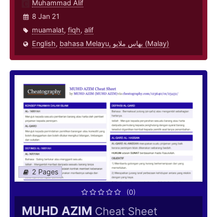
Muhammad Alif
8 Jan 21
muamalat
,
fiqh
,
alif
English
,
bahasa Melayu, بهاس ملايو‎ (Malay)
2 Pages
(0)
MUHD AZIM
Cheat Sheet