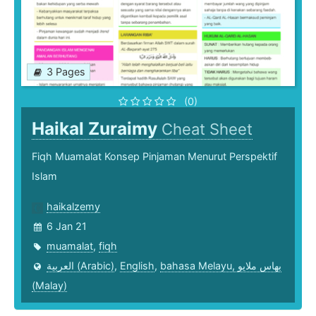
3 Pages
(0)
Haikal Zuraimy
Cheat Sheet
Fiqh Muamalat Konsep Pinjaman Menurut Perspektif
Islam
haikalzemy
6 Jan 21
muamalat
,
fiqh
العربية (Arabic)
,
English
,
bahasa Melayu, بهاس ملايو‎
(Malay)