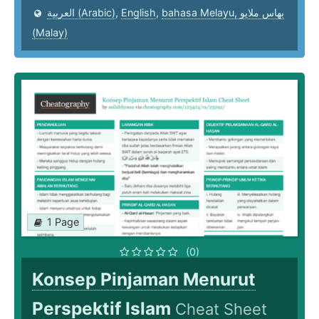
العربية (Arabic)
,
English
,
bahasa Melayu, بهاس ملايو‎
(Malay)
1 Page
(0)
Konsep Pinjaman Menurut
Perspektif Islam
Cheat Sheet