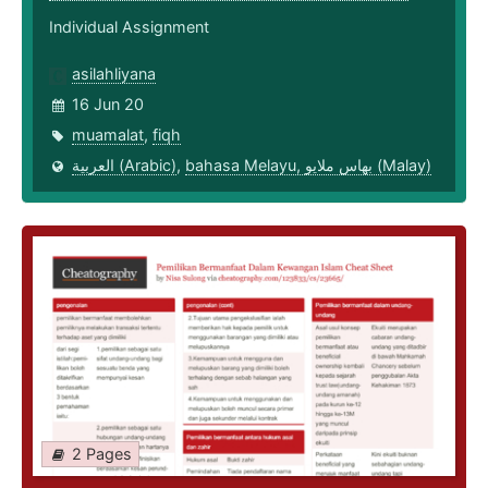
Individual Assignment
asilahliyana
16 Jun 20
muamalat
,
fiqh
العربية (Arabic)
,
bahasa Melayu, بهاس ملايو‎ (Malay)
2 Pages