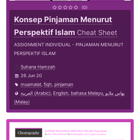
(0)
Konsep Pinjaman Menurut
Perspektif Islam
Cheat Sheet
ASSIGNMENT INDIVIDUAL - PINJAMAN MENURUT
PERSPEKTIF ISLAM
Suhana Hamzah
26 Jun 20
muamalat
,
fiqh
,
pinjaman
العربية (Arabic)
,
English
,
bahasa Melayu, بهاس ملايو‎
(Malay)