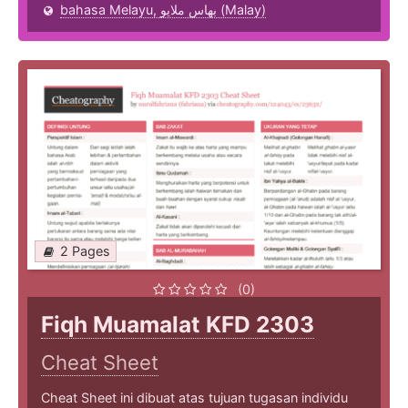
bahasa Melayu, بهاس ملايو‎ (Malay)
2 Pages
(0)
Fiqh Muamalat KFD 2303
Cheat Sheet
Cheat Sheet ini dibuat atas tujuan tugasan individu