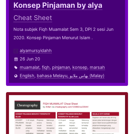
Konsep Pinjaman by alya
Cheat Sheet
Nota subjek Fiqh Muamalat Sem 3, DPI 2 sesi Jun
2020. Konsep Pinjaman Menurut Islam .
alyamursyidahh
26 Jun 20
muamalat
,
fiqh
,
pinjaman
,
konsep
,
marsah
English
,
bahasa Melayu, بهاس ملايو‎ (Malay)