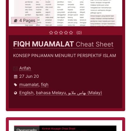
4 Pages
(0)
FIQH MUAMALAT
Cheat Sheet
KONSEP PINJAMAN MENURUT PERSPEKTIF ISLAM
Arifah
27 Jun 20
muamalat
,
fiqh
English
,
bahasa Melayu, بهاس ملايو‎ (Malay)