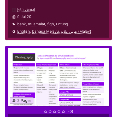
Fitri Jamal
9 Jul 20
bank
,
muamalat
,
fiqh
,
untung
English
,
bahasa Melayu, بهاس ملايو‎ (Malay)
2 Pages
(0)