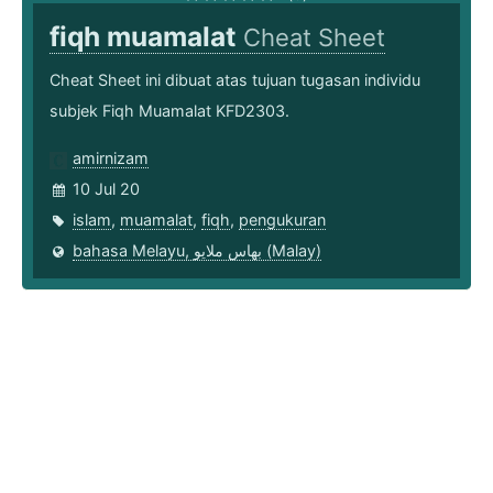
fiqh muamalat
Cheat Sheet
Cheat Sheet ini dibuat atas tujuan tugasan individu
subjek Fiqh Muamalat KFD2303.
amirnizam
10 Jul 20
islam
,
muamalat
,
fiqh
,
pengukuran
bahasa Melayu, بهاس ملايو‎ (Malay)