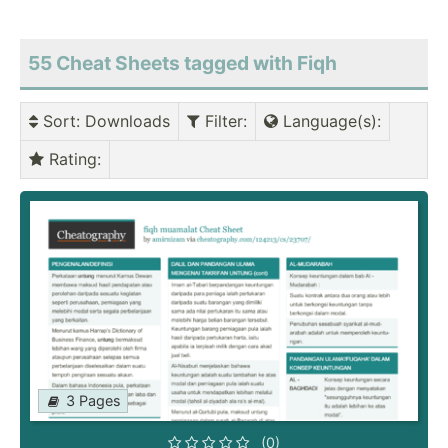
55 Cheat Sheets tagged with Fiqh
Sort
: Downloads
Filter
:
Language(s)
:
Rating
:
3 Pages
(0)