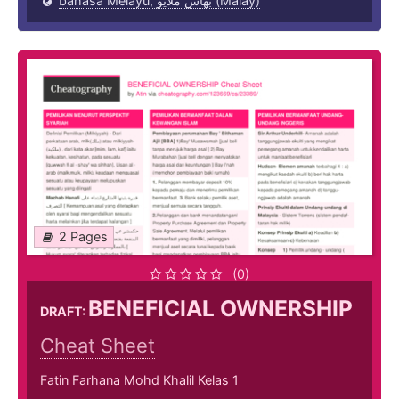
bahasa Melayu, بهاس ملايو‎ (Malay)
2 Pages
(0)
BENEFICIAL OWNERSHIP
DRAFT:
Cheat Sheet
Fatin Farhana Mohd Khalil Kelas 1