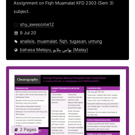
Assignment on Fiqh Muamalat KFD 2303 (Sem 3)
subject.
shy_awesome12
9 Jul 20
analisis
,
muamalat
,
fiqh
,
tugasan
,
untung
bahasa Melayu, بهاس ملايو‎ (Malay)
2 Pages