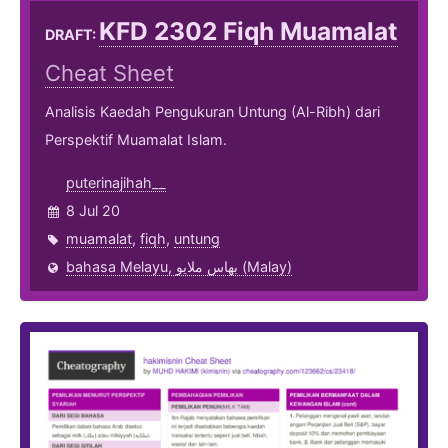
KFD 2302 Fiqh Muamalat
DRAFT:
Cheat Sheet
Analisis Kaedah Pengukuran Untung (Al-Ribh) dari
Perspektif Muamalat Islam.
puterinajihah__
8 Jul 20
muamalat
,
fiqh
,
untung
bahasa Melayu, بهاس ملايو‎ (Malay)