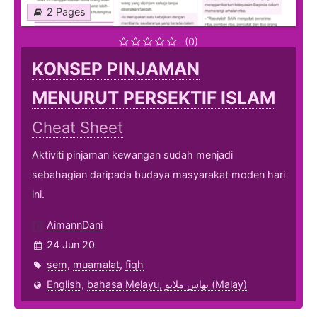
2 Pages
(0)
KONSEP PINJAMAN
MENURUT PERSEKTIF ISLAM
Cheat Sheet
Aktiviti pinjaman kewangan sudah menjadi
sebahagian daripada budaya masyarakat moden hari
ini.
AimannDani
24 Jun 20
sem
,
muamalat
,
fiqh
English
,
bahasa Melayu, بهاس ملايو‎ (Malay)