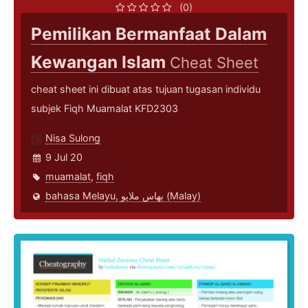
(0)
Pemilikan Bermanfaat Dalam
Kewangan Islam
Cheat Sheet
cheat sheet ini dibuat atas tujuan tugasan individu
subjek Fiqh Muamalat KFD2303
Nisa Sulong
9 Jul 20
muamalat
,
fiqh
bahasa Melayu, بهاس ملايو‎ (Malay)