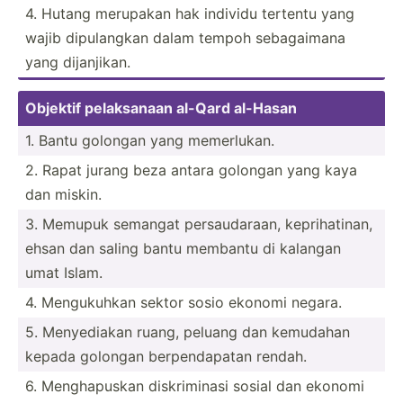
4. Hutang merupakan hak individu tertentu yang
wajib dipula­ngkan dalam tempoh sebaga­imana
yang dijanj­ikan.
Objektif pelaks­anaan al-Qard al-Hasan
1. Bantu golongan yang memerl­ukan.
2. Rapat jurang beza antara golongan yang kaya
dan miskin.
3. Memupuk semangat persau­daraan, keprih­atinan,
ehsan dan saling bantu membantu di kalangan
umat Islam.
4. Menguk­uhkan sektor sosio ekonomi negara.
5. Menyed­iakan ruang, peluang dan kemudahan
kepada golongan berpen­dapatan rendah.
6. Mengha­puskan diskri­minasi sosial dan ekonomi