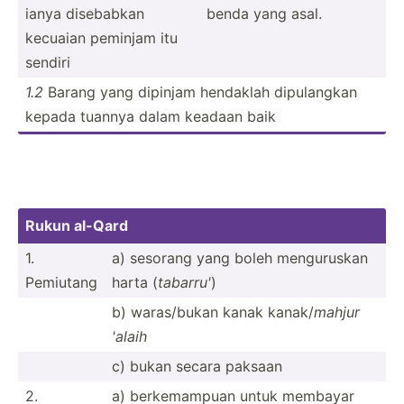
ianya disebabkan
benda yang asal.
kecuaian peminjam itu
sendiri
1.2
Barang yang dipinjam hendaklah dipula­ngkan
kepada tuannya dalam keadaan baik
Rukun al-Qard
1.
a) sesorang yang boleh mengur­uskan
Pemiutang
harta (
tabarru'
)
b) waras/­bukan kanak kanak/
mahjur
'alaih
c) bukan secara paksaan
2.
a) berkem­ampuan untuk membayar