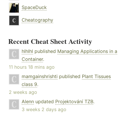
SpaceDuck
Cheatography
Recent Cheat Sheet Activity
hlhlhl
published
Managing Applications in a
Container
.
11 hours 18 mins ago
mamgainshrishti
published
Plant Tissues
class 9
.
2 weeks ago
Alenn
updated
Projektování TZB
.
3 weeks 2 days ago