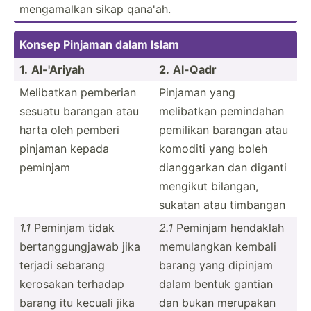
mengam­alkan sikap qana'ah.
Konsep Pinjaman dalam Islam
1.
Al-'Ariyah
2.
Al-Qadr
Melibatkan pemberian
Pinjaman yang
sesuatu barangan atau
melibatkan pemindahan
harta oleh pemberi
pemilikan barangan atau
pinjaman kepada
komoditi yang boleh
peminjam
diangg­arkan dan diganti
mengikut bilangan,
sukatan atau timbangan
1.1
Peminjam tidak
2.1
Peminjam hendaklah
bertan­ggu­ngjawab jika
memula­ngkan kembali
terjadi sebarang
barang yang dipinjam
kerosakan terhadap
dalam bentuk gantian
barang itu kecuali jika
dan bukan merupakan