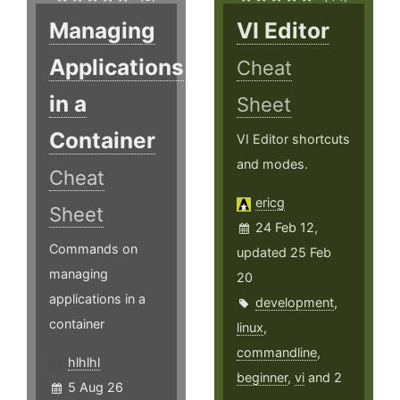
Managing
VI Editor
Applications
Cheat
in a
Sheet
Container
VI Editor shortcuts
and modes.
Cheat
ericg
Sheet
24 Feb 12,
Commands on
updated 25 Feb
managing
20
applications in a
development
,
container
linux
,
commandline
,
hlhlhl
beginner
,
vi
and 2
5 Aug 26