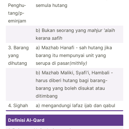
Penghu­
semula hutang
tan­g/p­
eminjam
b) Bukan seorang yang
mahjur 'alaih
kerana
safih
3. Barang
a) Mazhab Hanafi - sah hutang jika
yang
barang itu mempunyai unit yang
dihutang
serupa di pasar
(mithliy)
b) Mazhab Maliki, Syafi'i, Hambali -
harus diberi hutang bagi barang­-
barang yang boleh disukat atau
ditimbang
4. Sighah
a) mengan­dungi lafaz ijab dan qabul
Definisi Al-Qard