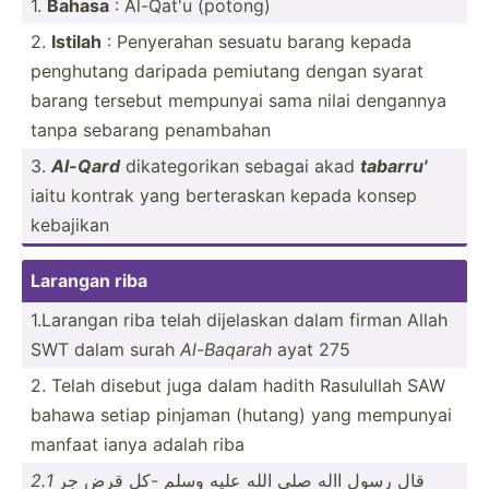
1.
Bahasa
: Al-Qat'u (potong)
2.
Istilah
: Penyerahan sesuatu barang kepada
penghutang daripada pemiutang dengan syarat
barang tersebut mempunyai sama nilai dengannya
tanpa sebarang penambahan
3.
Al-Qard
dikate­gorikan sebagai akad
tabarru'
iaitu kontrak yang berter­askan kepada konsep
kebajikan
Larangan riba
1.Larangan riba telah dijelaskan dalam firman Allah
SWT dalam surah
Al-Baqarah
ayat 275
2. Telah disebut juga dalam hadith Rasulullah SAW
bahawa setiap pinjaman (hutang) yang mempunyai
manfaat ianya adalah riba
2.1
قال رسول االه صلى الله عليه وسلم -كل قرض جر