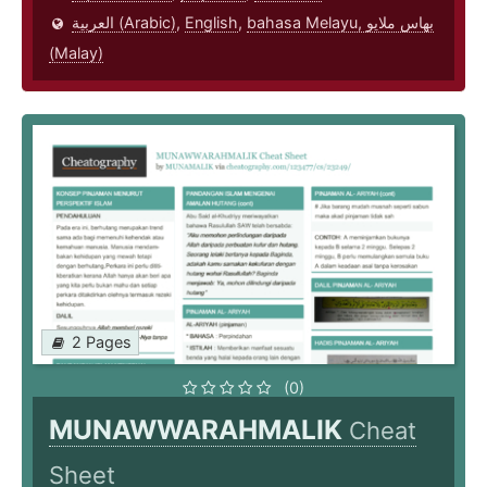
العربية (Arabic)
,
English
,
bahasa Melayu, بهاس ملايو‎
(Malay)
2 Pages
(0)
MUNAWWARAHMALIK
Cheat
Sheet