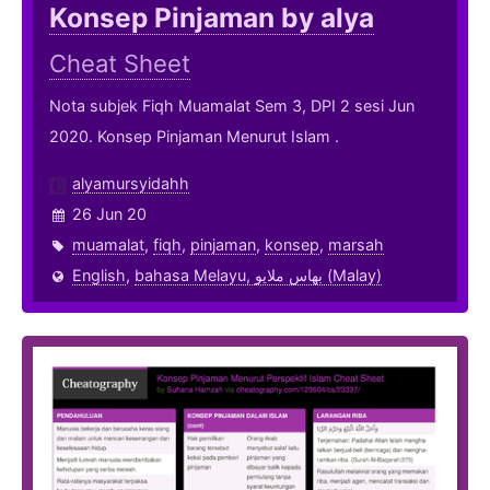
Konsep Pinjaman by alya
Cheat Sheet
Nota subjek Fiqh Muamalat Sem 3, DPI 2 sesi Jun
2020. Konsep Pinjaman Menurut Islam .
alyamursyidahh
26 Jun 20
muamalat
,
fiqh
,
pinjaman
,
konsep
,
marsah
English
,
bahasa Melayu, بهاس ملايو‎ (Malay)