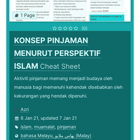
1 Page
(0)
KONSEP PINJAMAN
MENURUT PERSPEKTIF
ISLAM
Cheat Sheet
Aktiviti pinjaman memang menjadi budaya oleh
manusia bagi memenuhi kehendak disebabkan oleh
kekurangan yang hendak dipenuhi.
Azri
6 Jan 21, updated 7 Jan 21
islam
,
muamalat
,
pinjaman
bahasa Melayu, بهاس ملايو‎ (Malay)