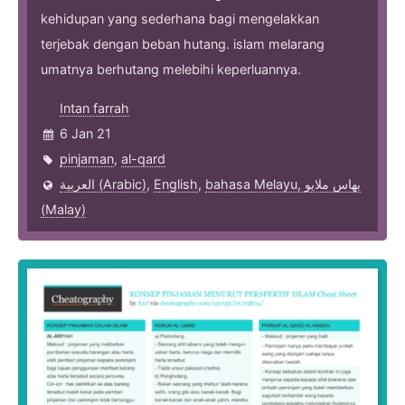
kehidupan yang sederhana bagi mengelakkan
terjebak dengan beban hutang. islam melarang
umatnya berhutang melebihi keperluannya.
Intan farrah
6 Jan 21
pinjaman
,
al-qard
العربية (Arabic)
,
English
,
bahasa Melayu, بهاس ملايو‎
(Malay)