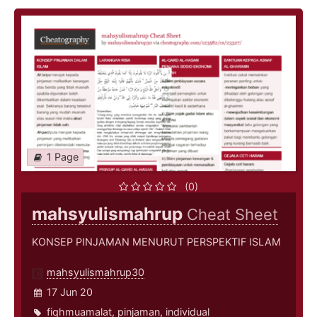
1 Page
(0)
mahsyulismahrup
Cheat Sheet
KONSEP PINJAMAN MENURUT PERSPEKTIF ISLAM
mahsyulismahrup30
17 Jun 20
fiqhmuamalat
,
pinjaman
,
individual