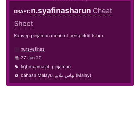
n.syafinasharun
Cheat
DRAFT:
Sheet
Konsep pinjaman menurut perspektif Islam.
nursyafinas
27 Jun 20
fiqhmuamalat
,
pinjaman
bahasa Melayu, بهاس ملايو‎ (Malay)