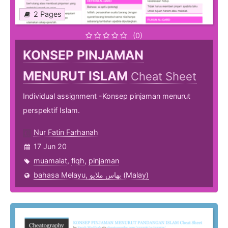
2 Pages
(0)
KONSEP PINJAMAN
MENURUT ISLAM
Cheat Sheet
Individual assignment -Konsep pinjaman menurut
perspektif Islam.
Nur Fatin Farhanah
17 Jun 20
muamalat
,
fiqh
,
pinjaman
bahasa Melayu, بهاس ملايو‎ (Malay)