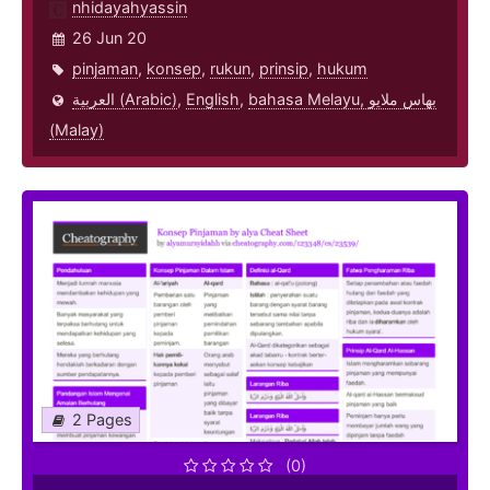
nhidayahyassin
26 Jun 20
pinjaman
,
konsep
,
rukun
,
prinsip
,
hukum
العربية (Arabic)
,
English
,
bahasa Melayu, بهاس ملايو‎
(Malay)
2 Pages
(0)