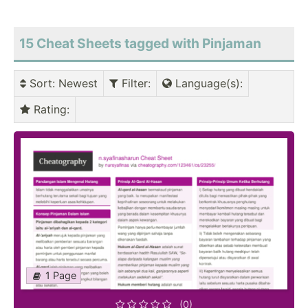
15 Cheat Sheets tagged with Pinjaman
Sort
: Newest
Filter
:
Language(s)
:
Rating
:
1 Page
(0)