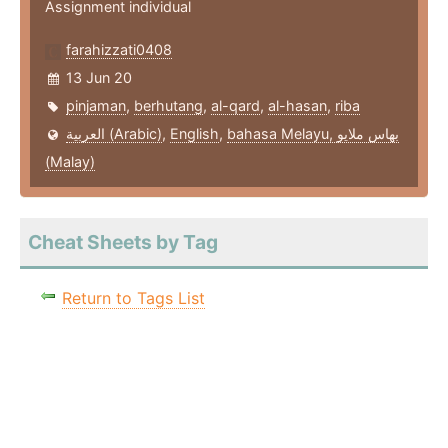
Assignment individual
farahizzati0408
13 Jun 20
pinjaman
,
berhutang
,
al-qard
,
al-hasan
,
riba
العربية (Arabic)
,
English
,
bahasa Melayu, بهاس ملايو‎
(Malay)
Cheat Sheets by Tag
Return to Tags List