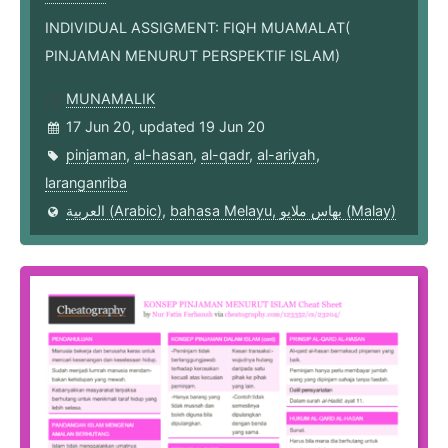
INDIVIDUAL ASSIGMENT: FIQH MUAMALAT(
PINJAMAN MENURUT PERSPEKTIF ISLAM)
MUNAMALIK
17 Jun 20, updated 19 Jun 20
pinjaman
,
al-hasan
,
al-qadr
,
al-ariyah
,
laranganriba
العربية (Arabic)
,
bahasa Melayu, بهاس ملايو‎ (Malay)