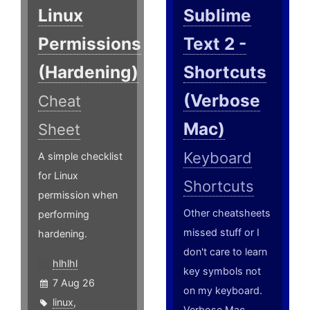
Linux
Sublime
Permissions
Text 2 -
(Hardening)
Shortcuts
(Verbose
Cheat
Mac)
Sheet
Keyboard
A simple checklist
for Linux
Shortcuts
permission when
Other cheatsheets
performing
missed stuff or I
hardening.
don't care to learn
hlhlhl
key symbols not
7 Aug 26
on my keyboard.
linux
,
Verbose Mac