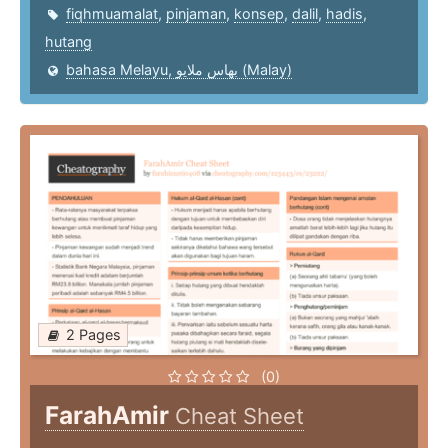
fiqhmuamalat
,
pinjaman
,
konsep
,
dalil
,
hadis
,
hutang
bahasa Melayu, بهاس ملايو‎ (Malay)
2 Pages
(0)
FarahAmir
Cheat Sheet