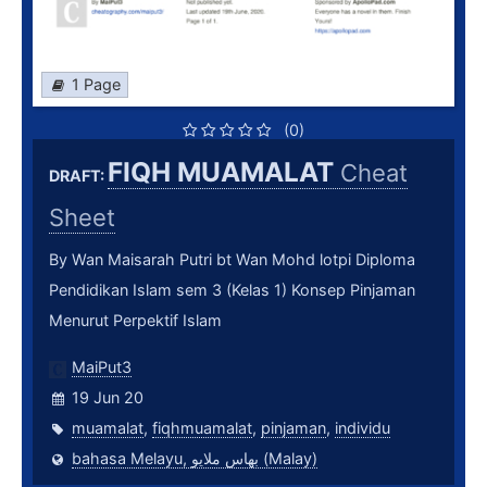
1 Page
(0)
FIQH MUAMALAT
Cheat
DRAFT:
Sheet
By Wan Maisarah Putri bt Wan Mohd lotpi Diploma
Pendidikan Islam sem 3 (Kelas 1) Konsep Pinjaman
Menurut Perpektif Islam
MaiPut3
19 Jun 20
muamalat
,
fiqhmuamalat
,
pinjaman
,
individu
bahasa Melayu, بهاس ملايو‎ (Malay)