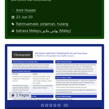
Amir Husein
22 Jun 20
fiqhmuamalat
,
pinjaman
,
hutang
bahasa Melayu, بهاس ملايو‎ (Malay)
2 Pages
(0)