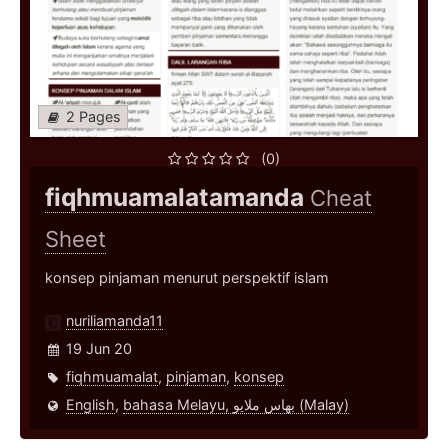
2 Pages
(0)
fiqhmuamalatamanda
Cheat
Sheet
konsep pinjaman menurut perspektif islam
nuriliamanda11
19 Jun 20
fiqhmuamalat
,
pinjaman
,
konsep
English
,
bahasa Melayu, بهاس ملايو‎ (Malay)