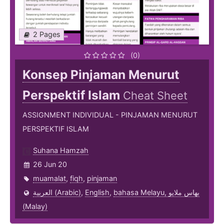
2 Pages
(0)
Konsep Pinjaman Menurut
Perspektif Islam
Cheat Sheet
ASSIGNMENT INDIVIDUAL - PINJAMAN MENURUT
PERSPEKTIF ISLAM
Suhana Hamzah
26 Jun 20
muamalat
,
fiqh
,
pinjaman
العربية (Arabic)
,
English
,
bahasa Melayu, بهاس ملايو‎
(Malay)