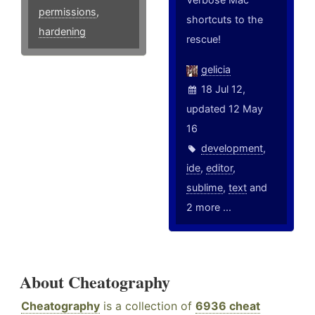
permissions
,
shortcuts to the
hardening
rescue!
gelicia
18 Jul 12,
updated 12 May
16
development
,
ide
,
editor
,
sublime
,
text
and
2 more ...
About Cheatography
Cheatography
is a collection of
6936 cheat