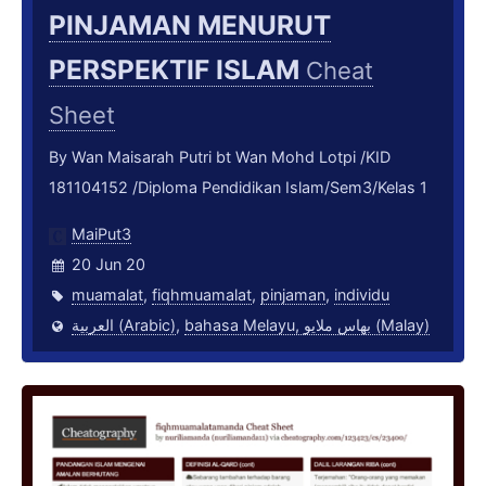
PINJAMAN MENURUT
PERSPEKTIF ISLAM
Cheat
Sheet
By Wan Maisarah Putri bt Wan Mohd Lotpi /KID
181104152 /Diploma Pendidikan Islam/Sem3/Kelas 1
MaiPut3
20 Jun 20
muamalat
,
fiqhmuamalat
,
pinjaman
,
individu
العربية (Arabic)
,
bahasa Melayu, بهاس ملايو‎ (Malay)