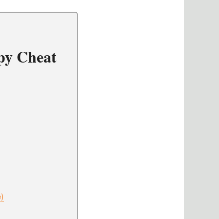
py Cheat
e)