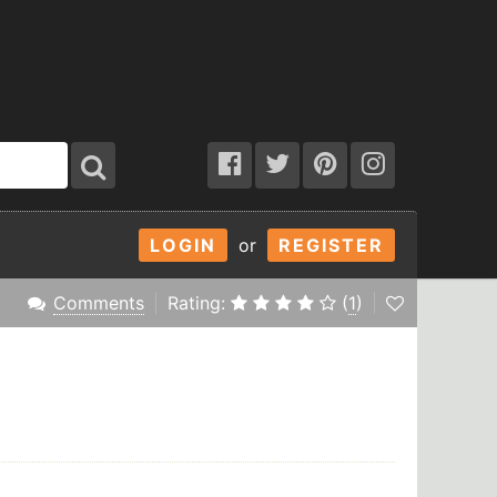
LOGIN
or
REGISTER
Comments
Rating:
(
1
)