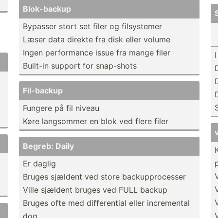
Blok-b­ackup
Bypasser stort set filer og filsys­temer
Læser data direkte fra disk eller volume
Ingen perfor­mance issue fra mange filer
Built-in support for snap-shots
Fil-backup
Fungere på fil niveau
Køre langsommer en blok ved flere filer
Begreb: Daily
Er daglig
Bruges sjældent ved store backup­pro­cesser
Ville sjældent bruges ved FULL backup
Bruges ofte med differ­ential eller increm­ental
dog