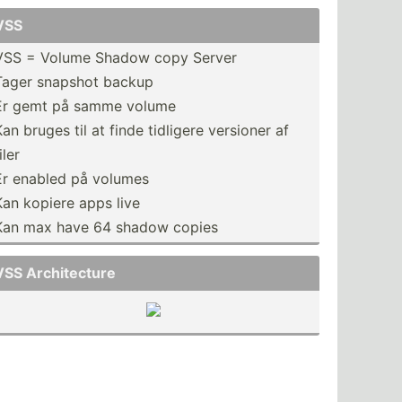
VSS
VSS = Volume Shadow copy Server
Tager snapshot backup
Er gemt på samme volume
Kan bruges til at finde tidligere versioner af
iler
Er enabled på volumes
Kan kopiere apps live
Kan max have 64 shadow copies
VSS Archit­ecture