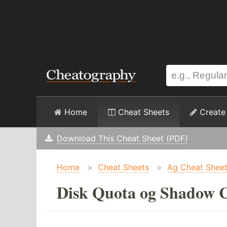
Home
Cheat Sheets
Create
Download This Cheat Sheet (PDF)
Home
>
Cheat Sheets
>
Ag Cheat Shee
Disk Quota og Shadow C