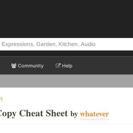
Community
Help
ts
opy Cheat Sheet
by
whatever