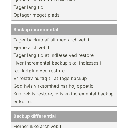
Tager lang tid
Optager meget plads
Backup increm­ental
Tager backup af alt med archivebit
Fjerne archivebit
Tager lang tid at indlæse ved restore
Hver increm­ental backup skal indlæses i
rækkefølge ved restore
Er relativ hurtig til at tage backup
God hvis virksomhed har høj oppetid
Kun delvis restore, hvis en increm­ental backup
er korrup
Backup differ­ential
Fjerner ikke archivebit