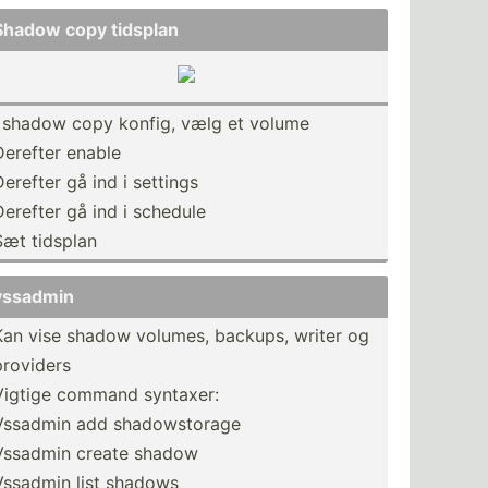
Shadow copy tidsplan
I shadow copy konfig, vælg et volume
Derefter enable
Derefter gå ind i settings
Derefter gå ind i schedule
Sæt tidsplan
vssadmin
Kan vise shadow volumes, backups, writer og
providers
Vigtige command syntaxer:
Vssadmin add shadow­storage
Vssadmin create shadow
Vssadmin list shadows