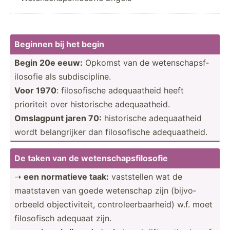
Beginnen bij het begin
Begin 20e eeuw:
Opkomst van de wetens­cha­psf­
ilo­sofie als subdis­cip­line.
Voor 1970
: filoso­fische adequa­atheid heeft
prioriteit over histor­ische adequa­atheid.
Omslagpunt jaren 70:
histor­ische adequa­atheid
wordt belang­rijker dan filoso­fische adequa­atheid.
De taken van de wetens­cha­psf­ilo­sofie
➝
een normatieve taak:
vastst­ellen wat de
maatstaven van goede wetenschap zijn (bijvo­
orbeeld object­ivi­teit, contro­lee­rba­arheid) w.f. moet
filoso­fisch adequaat zijn.