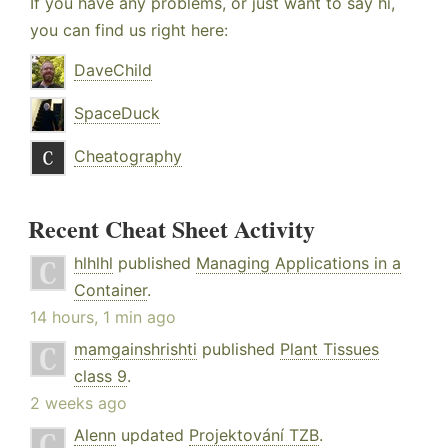
If you have any problems, or just want to say hi,
you can find us right here:
DaveChild
SpaceDuck
Cheatography
Recent Cheat Sheet Activity
hlhlhl
published
Managing Applications in a
Container
.
14 hours, 1 min ago
mamgainshrishti
published
Plant Tissues
class 9
.
2 weeks ago
Alenn
updated
Projektování TZB
.