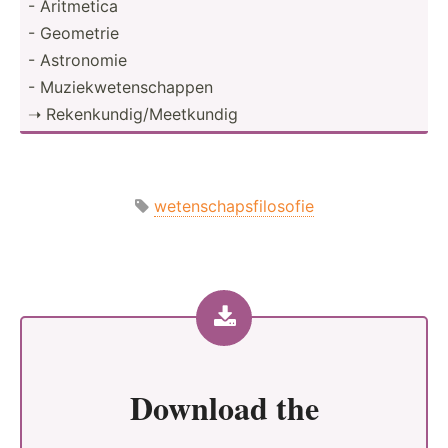
- Aritmetica
- Geometrie
- Astronomie
- Muziek­wet­ens­chappen
➝ Rekenk­und­ig/­Mee­tkundig
wetenschapsfilosofie
Download the