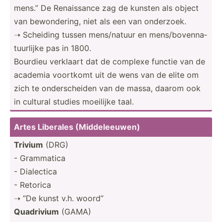
mens.” De Renais­sance zag de kunsten als object
van bewond­ering, niet als een van onderzoek.
➝ Scheiding tussen mens/n­atuur en mens/b­ove­nna­
tuu­rlijke pas in 1800.
Bourdieu verklaart dat de complexe functie van de
academia voortkomt uit de wens van de elite om
zich te onders­cheiden van de massa, daarom ook
in cultural studies moeilijke taal.
Artes Liberales (Midde­lee­uwen)
Trivium
(DRG)
- Grammatica
- Dialectica
- Retorica
➝ “De kunst v.h. woord”
Quadrivium
(GAMA)