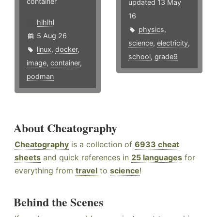
container
updated 13 May
16
hlhlhl
physics
,
5 Aug 26
science
,
electricity
,
linux
,
docker
,
school
,
grade9
image
,
container
,
podman
About Cheatography
Cheatography
is a collection of
6933 cheat
sheets
and quick references in
25 languages
for
everything from
travel
to
science
!
Behind the Scenes