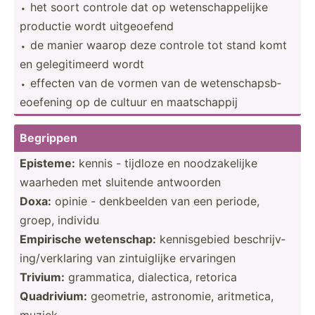
⬩ het soort controle dat op wetens­cha­ppe­lijke
productie wordt uitgeo­efend
⬩ de manier waarop deze controle tot stand komt
en gelegi­timeerd wordt
⬩ effecten van de vormen van de wetens­cha­psb­
eoe­fening op de cultuur en maatsc­happij
Begrippen
Episteme:
kennis - tijdloze en noodza­kelijke
waarheden met sluitende antwoorden
Doxa:
opinie - denkbe­elden van een periode,
groep, individu
Empirische wetens­chap:
kennis­gebied beschr­ijv­
ing­/ve­rkl­aring van zintui­glijke ervaringen
Trivium:
gramma­tica, dialec­tica, retorica
Quadri­vium:
geometrie, astron­omie, aritme­tica,
muziek