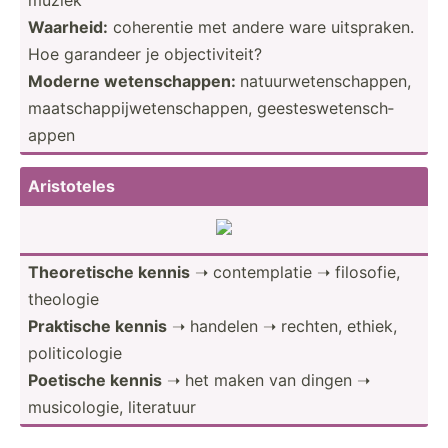
Waarheid:
coherentie met andere ware uitspr­aken.
Hoe garandeer je object­ivi­teit?
Moderne wetens­cha­ppen:
natuur­wet­ens­cha­ppen,
maatsc­hap­pij­wet­ens­cha­ppen, geeste­swe­ten­sch­
appen
Aristo­teles
Theore­tische kennis
➝ contem­platie ➝ filosofie,
theologie
Praktische kennis
➝ handelen ➝ rechten, ethiek,
politi­cologie
Poetische kennis
➝ het maken van dingen ➝
musico­logie, literatuur