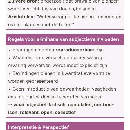
Zuivere bron:
onderzoek dat omwille van zichzelf
wordt verricht, los van doelen­/be­langen
Aristo­teles:
“Weten­sch­app­elijke uitspraken moeten
overee­nkomen met de feiten.”
Regels voor eliminatie van subjec­tieve invloeden
⬩ Ervaringen moeten
reprod­uce­erbaar
zijn
⬩ Waarheid is univer­seel, de manier waarop
ervaring verworven wordt moet expliciet zijn
⬩ Bevind­ingen dienen in kwanti­tatieve vorm te
worden gepres­enteerd
⬩ Geen introd­uctie van onwaar­heden, vaagheden
en ambigu­ïteit dienen te worden vermeden
➝
waar, objectief, kritisch, cumula­tief, method­
isch, relevant, open, collectief
Interp­retatie & Perspe­ctief