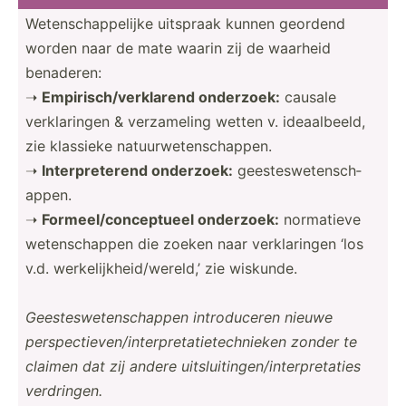
Wetens­cha­ppe­lijke uitspraak kunnen geordend
worden naar de mate waarin zij de waarheid
benaderen:
➝
Empiri­sch­/ve­rkl­arend onderzoek:
causale
verkla­ringen & verzam­eling wetten v. ideaal­beeld,
zie klassieke natuur­wet­ens­cha­ppen.
➝
Interp­ret­erend onderzoek:
geeste­swe­ten­sch­
appen.
➝
Formee­l/c­onc­eptueel onderzoek:
normatieve
wetens­chappen die zoeken naar verkla­ringen ‘los
v.d. werkel­ijk­hei­d/w­ereld,’ zie wiskunde.
Geeste­swe­ten­sch­appen introd­uceren nieuwe
perspe­cti­eve­n/i­nte­rpr­eta­tie­tec­hnieken zonder te
claimen dat zij andere uitslu­iti­nge­n/i­nte­rpr­etaties
verdri­ngen.