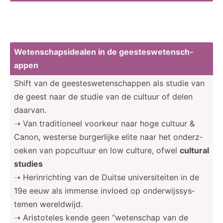
Wetens­cha­psi­dealen in de geeste­swe­ten­sch­
appen
Shift van de geeste­swe­ten­sch­appen als studie van
de geest naar de studie van de cultuur of delen
daarvan.
➝ Van tradit­ioneel voorkeur naar hoge cultuur &
Canon, westerse burger­lijke elite naar het onderz­
oeken van popcultuur en low culture, ofwel
cultural
studies
➝ Herinr­ichting van de Duitse univer­sit­eiten in de
19e eeuw als immense invloed op onderw­ijs­sys­
temen wereld­wijd.
➝ Aristo­teles kende geen “weten­schap van de