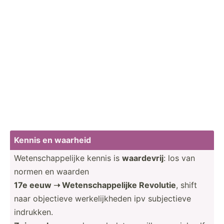
Kennis en waarheid
Wetens­cha­ppe­lijke kennis is
waardevrij
: los van
normen en waarden
17e eeuw ➝ Wetens­cha­ppe­lijke Revolutie
, shift
naar objectieve werkel­ijk­heden ipv subjec­tieve
indrukken.