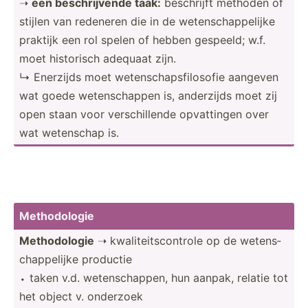
➝
een beschr­ijvende taak:
beschrijft methoden of
stijlen van redeneren die in de wetens­cha­ppe­lijke
praktijk een rol spelen of hebben gespeeld; w.f.
moet historisch adequaat zijn.
↳ Enerzijds moet wetens­cha­psf­ilo­sofie aangeven
wat goede wetens­chappen is, anderzijds moet zij
open staan voor versch­illende opvatt­ingen over
wat wetenschap is.
Method­ologie
Method­ologie
➝ kwalit­eit­sco­ntrole op de wetens­
cha­ppe­lijke productie
⬩ taken v.d. wetens­cha­ppen, hun aanpak, relatie tot
het object v. onderzoek