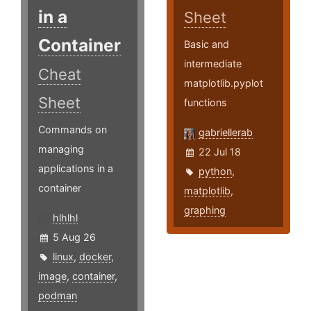
in a
Sheet
Container
Basic and
intermediate
Cheat
matplotlib.pyplot
Sheet
functions
Commands on
gabriellerab
managing
22 Jul 18
applications in a
python
,
container
matplotlib
,
graphing
hlhlhl
5 Aug 26
linux
,
docker
,
image
,
container
,
podman