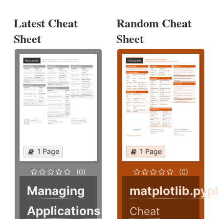
Latest Cheat
Random Cheat
Sheet
Sheet
1 Page
1 Page
(0)
(0)
Managing
matplotlib.pypl
Applications
Cheat