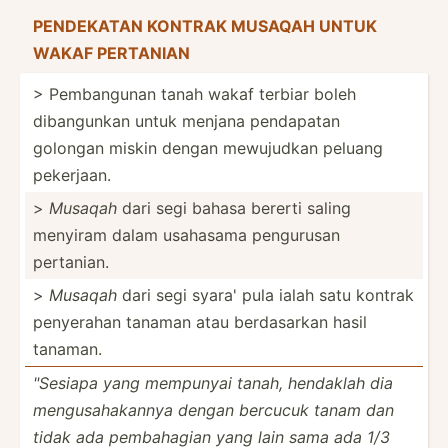
PENDEKATAN KONTRAK MUSAQAH UNTUK
WAKAF PERTANIAN
> Pemban­gunan tanah wakaf terbiar boleh
dibang­unkan untuk menjana pendapatan
golongan miskin dengan mewujudkan peluang
pekerjaan.
>
Musaqah
dari segi bahasa bererti saling
menyiram dalam usahasama pengurusan
pertanian.
>
Musaqah
dari segi syara' pula ialah satu kontrak
penyerahan tanaman atau berdas­arkan hasil
tanaman.
"­Sesiapa yang mempunyai tanah, hendaklah dia
mengus­aha­kannya dengan bercucuk tanam dan
tidak ada pembah­agian yang lain sama ada 1/3