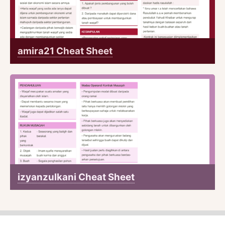
amira21 Cheat Sheet
izyanzulkani Cheat Sheet