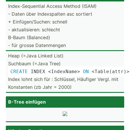
Index-­Seq­uential Access Method (ISAM)
- Daten über Indexs­palten asc sortiert
+ Einfüg­en/­Suchen: schnell
- aktual­isi­eren: schlecht
B-Baum (Balanced)
- für grosse Datenm­engen
Heap (=Java Linked List)
Suchbaum (=Java Tree)
CREATE
 INDEX <In­dex­Nam­e> 
ON
 <Ta­ble­(at­tr)­
Index lohnt sich für : Schlüssel, Häufiger Vergl. mit
Konstanten (zb Jahr = 2000)
B-Tree einfügen