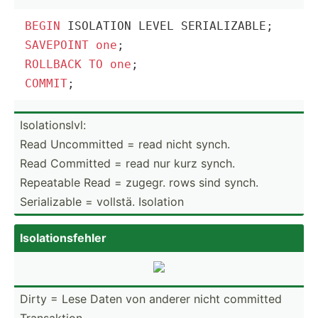
BEGIN
SAVEPOINT
one
ROLLBACK
TO
one
COMMIT
;
Isolat­ion­slvl:
Read Uncomm­itted = read nicht synch.
Read Committed = read nur kurz synch.
Repeatable Read = zugegr. rows sind synch.
Serial­izable = vollstä. Isolation
Isolat­ion­sfehler
Dirty = Lese Daten von anderer nicht committed
Transa­ktion