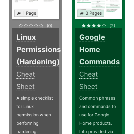
1 Page
3 Pages
(0)
(2)
Linux
Google
Permissions
Home
(Hardening)
Commands
Cheat
Cheat
Sheet
Sheet
A simple checklist
Common phrases
for Linux
and commands to
permission when
use for Google
performing
Home products.
hardening.
Info provided via