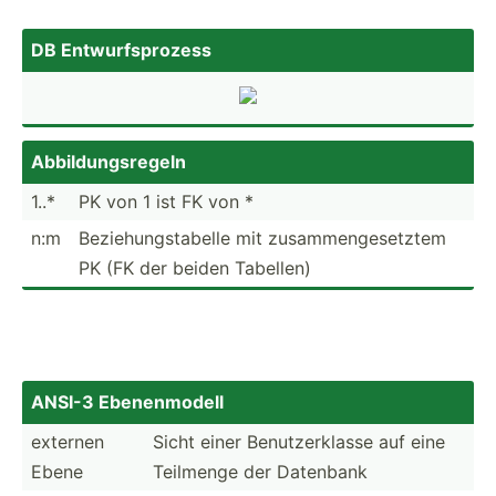
DB Entwur­fsp­rozess
Abbild­ung­sregeln
1..*
PK von 1 ist FK von *
n:m
Bezieh­ung­sta­belle mit zusamm­eng­ese­tztem
PK (FK der beiden Tabellen)
ANSI-3 Ebenen­modell
externen
Sicht einer Benutz­erk­lasse auf eine
Ebene
Teilmenge der Datenbank