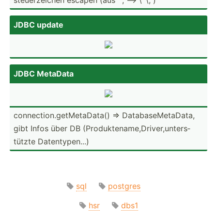
JDBC update
JDBC MetaData
connec­tio­n.g­etM­eta­Data() => Databa­seM­eta­Data,
gibt Infos über DB (Produ­kte­nam­e,D­riv­er,­unt­ers­
tützte Datent­ype­n...)
sql
postgres
hsr
dbs1