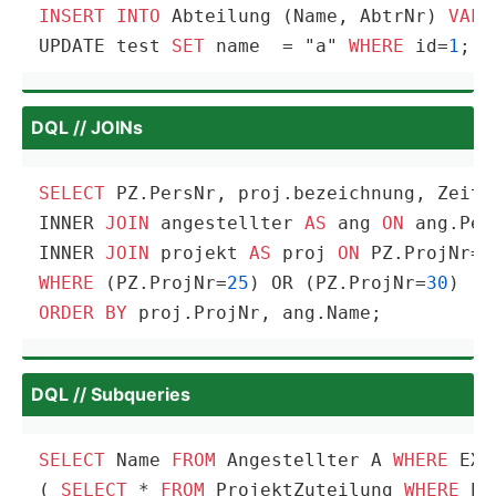
INSERT
INTO
 Abteilung (Name, AbtrNr) 
VALU
UPDATE test 
SET
 name  
=
 "a" 
WHERE
 id
=
1
;
DQL // JOINs
SELECT
 PZ.PersNr, proj.bezeichnung, Zeita
INNER 
JOIN
 angestellter 
AS
 ang 
ON
 ang.Per
INNER 
JOIN
 projekt 
AS
 proj 
ON
WHERE
 (PZ.ProjNr=
25
) 
OR
 (PZ.ProjNr=
30
ORDER
BY
 proj.ProjNr, ang.Name;
DQL // Subqueries
SELECT
 Name 
FROM
 Angestellter A 
WHERE
 EXI
( 
SELECT
 * 
FROM
 ProjektZuteilung 
WHERE
 Pe