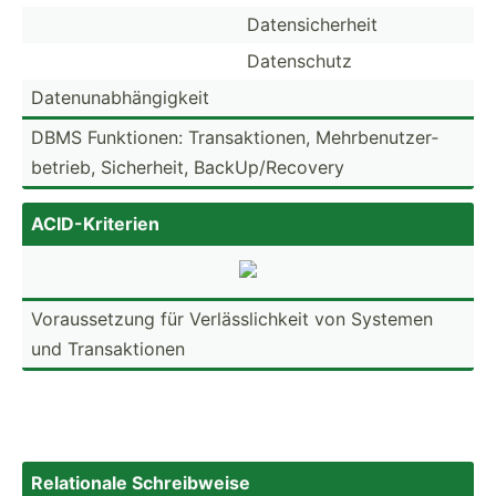
Datens­ich­erheit
Datens­chutz
Datenu­nab­hän­gigkeit
DBMS Funkti­onen: Transa­kti­onen, Mehrbe­nut­zer­
bet­rieb, Sicher­heit, BackUp­/Re­covery
ACID-K­rit­erien
Voraus­setzung für Verläs­sli­chkeit von Systemen
und Transa­ktionen
Relati­onale Schrei­bweise