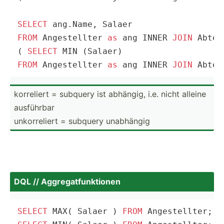
SELECT
FROM
 Angestellter 
as
 ang INNER 
JOIN
 Abtei
( 
SELECT
FROM
 Angestellter 
as
 ang INNER 
JOIN
 Abtei
korreliert = subquery ist abhängig, i.e. nicht alleine
ausführbar
unkorr­eliert = subquery unabhängig
DQL // Aggreg­atf­unk­tionen
SELECT
MAX
( Salaer ) 
FROM