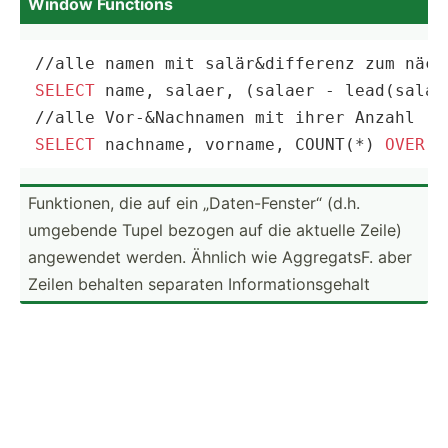
Window Functions
/
/
alle namen mit salär
&
SELECT
 name, salaer, (salaer 
-
lead
(salae
/
/
alle Vor
-
&
SELECT
 nachname, vorname, 
COUNT
(
*
) 
OVER
 (
Funkti­onen, die auf ein „Daten­-Fe­nster“ (d.h.
umgebende Tupel bezogen auf die aktuelle Zeile)
angewendet werden. Ähnlich wie Aggreg­atsF. aber
Zeilen behalten separaten Inform­ati­ons­gehalt