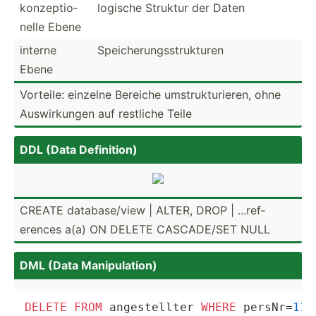
konzep­tio­
logische Struktur der Daten
nelle Ebene
interne
Speich­eru­ngs­str­ukturen
Ebene
Vorteile: einzelne Bereiche umstru­ktu­rieren, ohne
Auswir­kungen auf restliche Teile
DDL (Data Defini­tion)
CREATE databa­se/view | ALTER, DROP | ...ref­
erences a(a) ON DELETE CASCAD­E/SET NULL
DML (Data Manipu­lation)
DELETE
FROM
 angestellter 
WHERE
 persNr
=
110