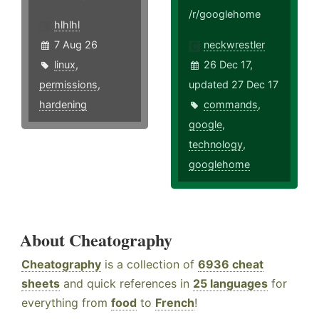
/r/googlehome
hlhlhl
7 Aug 26
neckwrestler
linux
,
26 Dec 17,
permissions
,
updated 27 Dec 17
hardening
commands
,
google
,
technology
,
googlehome
About Cheatography
Cheatography
is a collection of
6936 cheat
sheets
and quick references in
25 languages
for
everything from
food
to
French
!