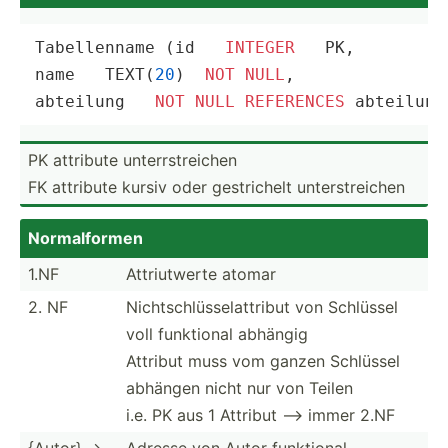
Tabellenname (id   
INTEGER
   PK,

name   TEXT(
20
)  
NOT
NULL
,

abteilung   
NOT
NULL
REFERENCES
 abteilung
PK attribute unterr­str­eichen
FK attribute kursiv oder gestri­chelt unters­tre­ichen
Normal­formen
1.NF
Attriu­twerte atomar
2. NF
Nichts­chl­üss­ela­ttribut von Schlüssel
voll funktional abhängig
Attribut muss vom ganzen Schlüssel
abhängen nicht nur von Teilen
i.e. PK aus 1 Attribut --> immer 2.NF
{Autor} ->
Adresse von Autor funktional