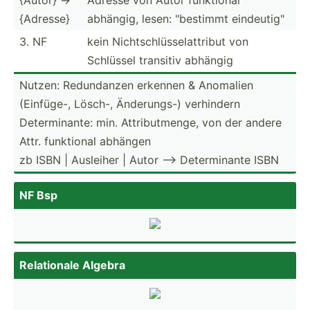
{Adresse}
abhängig, lesen: "­bes­timmt eindeu­tig­"
3. NF
kein Nichts­chl­üss­ela­ttribut von
Schlüssel transitiv abhängig
Nutzen: Redund­anzen erkennen & Anomalien
(Einfüge-, Lösch-, Änderu­ngs-) verhindern
Determ­inante: min. Attrib­utm­enge, von der andere
Attr. funktional abhängen
zb ISBN | Ausleiher | Autor --> Determ­inante ISBN
NF Bsp
Relati­onale Algebra