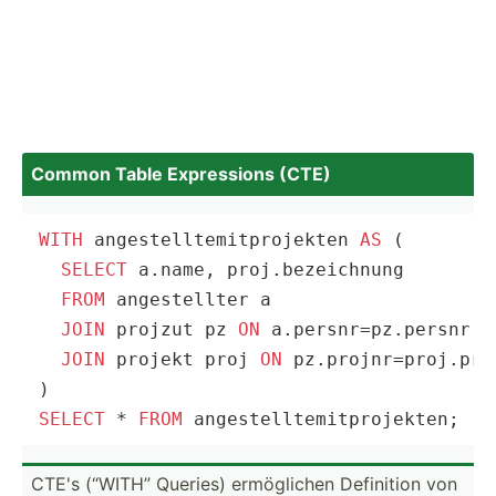
Common Table Expres­sions (CTE)
WITH
 angestelltemitprojekten 
AS
 (

SELECT
 a.name, proj.bezeichnung

FROM
 angestellter a

JOIN
 projzut pz 
ON
 a.persnr=pz.persnr

JOIN
 projekt proj 
ON
 pz.projnr=proj.proj
SELECT
 * 
FROM
 angestelltemitprojekten;
CTE's (“WITH” Queries) ermög­lichen Definition von