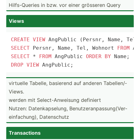
Hilfs-­Queries in bzw. vor einer grösseren Query
Views
CREATE
VIEW
 AngPublic (Persnr, Name, Tel,
SELECT
 Persnr, Name, Tel, Wohnort 
FROM
SELECT
*
FROM
 AngPublic 
ORDER
BY
DROP
VIEW
 AngPublic;
virtuelle Tabelle, basierend auf anderen Tabell­en/­
Views.
werden mit Select­-An­weisung definiert
Nutzen: Datenk­aps­elung, Benutz­era­npa­ssu­ng(­Ver­
ein­fac­hung), Datens­chutz
Transa­ctions