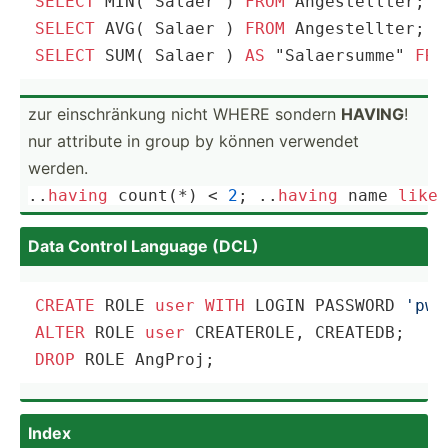
SELECT
MIN
( Salaer ) 
FROM
SELECT
AVG
( Salaer ) 
FROM
SELECT
SUM
( Salaer ) 
AS
 "Salaersumme" 
FRO
zur einsch­ränkung nicht WHERE sondern
HAVING
!
nur attribute in group by können verwendet
werden.
..
having
count
(
*
) 
<
2
; ..
having
 name 
like
Data Control Language (DCL)
CREATE
 ROLE 
user
WITH
 LOGIN PASSWORD 
'pw'
ALTER
 ROLE 
user
DROP
 ROLE AngProj;
Index