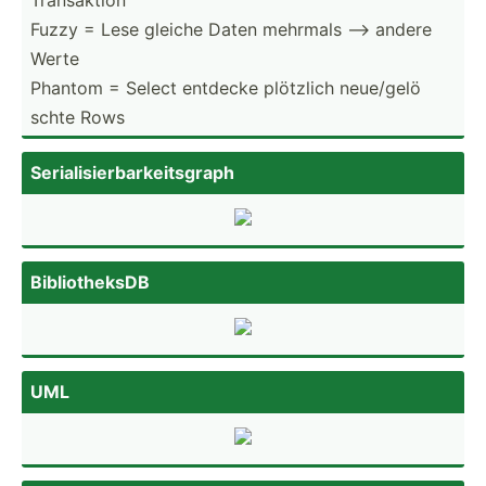
Fuzzy = Lese gleiche Daten mehrmals --> andere
Werte
Phantom = Select entdecke plötzlich neue/g­elo­̈
schte Rows
Serial­isi­erb­ark­eit­sgraph
Biblio­theksDB
UML