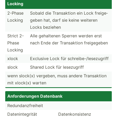
Locking
2-Phase
Sobald die Transa­ktion ein Lock freige­
Locking
geben hat, darf sie keine weiteren
Locks beziehen
Strict 2-
Alle gehaltenen Sperren werden erst
Phase
nach Ende der Transa­ktion freige­geben
Locking
xlock
Exclusive Lock für schrei­be-­/le­sez­ugriff
slock
Shared Lock für lesezu­griff
wenn slock(x) vergeben, muss andere Transa­ktion
mit xlock(x) warten
Anford­erungen Datenbank
Redund­anz­fre­iheit
Dateni­nte­grität
Datenk­ons­istenz