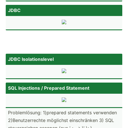
JDBC
JDBC Isolat­ion­slevel
SQL Injections / Prepared Statement
Proble­mlö­sung: 1)prepared statements verwenden
2)Benu­tze­rrechte möglichst einsch­ränken 3) SQL
steuer­zeichen escapen (aus ' ; --> \' \; )