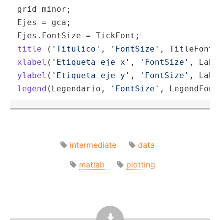
grid minor;

Ejes = gca;

Ejes.FontSize = TickFont;                
title
 (
'Titulico'
, 
'FontSize'
, TitleFont
)
xlabel
(
'Etiqueta eje x'
, 
'FontSize'
, Labe
ylabel
(
'Etiqueta eje y'
, 
'FontSize'
, Labe
legend
(
Legendario, 
'FontSize'
, LegendFont
intermediate
data
matlab
plotting