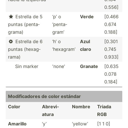
0.556]
Estrella de 5
‘p’ o
Verde
[0.466

puntas (penta­
‘penta­
0.674
grama)
gram’
0.188]
Estrella de 6
‘h’ o
Azul
[0.301

puntas (hexag­
‘hexagram’
claro
0.745
rama)
0.933]
­ ­ ­ ­ Sin marker
'none'
Granate
[0.635
0.078
0.184]
Modifi­cadores de color estándar
Color
Abrevi­
Nombre
Triada
atura
RGB
Amarillo
‘y’
‘yellow’
[1 1 0]