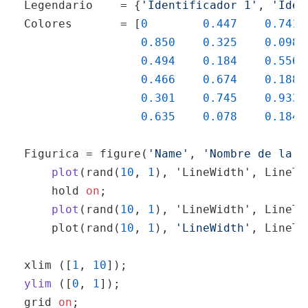
Legendario    = {
'Identificador 1'
, 
'Iden
Colores       = [
0
0.447
0.741
 
0.850
0.325
0.098
0.494
0.184
0.556
0.466
0.674
0.188
0.301
0.745
0.933
0.635
0.078
0.184
]
Figurica = figure(
'Name'
, 
'Nombre de la v
plot
(
rand(
10
, 
1
), 'LineWidth', LineTh
    hold 
on
;                             
plot
(
rand(
10
, 
1
), 'LineWidth', LineTh
    plot(rand(
10
, 
1
), 
'LineWidth'
, LineTh
xlim ([
1
, 
10
]);                          
ylim
 (
[
0
, 
1
]
)
;                           
grid 
on
;                                 