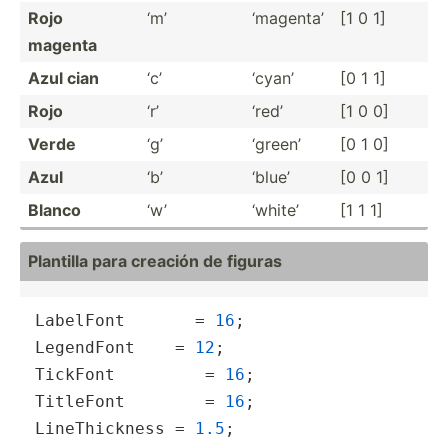
Rojo
‘m’
‘magenta’
[1 0 1]
magenta
Azul cian
‘c’
‘cyan’
[0 1 1]
Rojo
‘r’
‘red’
[1 0 0]
Verde
‘g’
‘green’
[0 1 0]
Azul
‘b’
‘blue’
[0 0 1]
Blanco
‘w’
‘white’
[1 1 1]
Plantilla para creación de figuras
LabelFont       = 
16
;                    
LegendFont    = 
12
;                      
TickFont         = 
16
;                   
TitleFont        = 
16
;                   
LineThickness = 
1.5
;                     