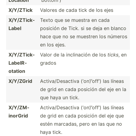
X/Y/ZTick
Valores de cada tick de los ejes
X/Y/ZT­ick­
Texto que se muestra en cada
Label
posición de Tick. si se deja en blanco
hace que no se muestren los números
en los ejes.
X/Y/ZT­ick­
Valor de la inclin­ación de los
ticks
, en
Lab­elR­
grados
otation
X/Y/ZGrid
Activa­/De­sactiva (‘on’/­’off’) las líneas
de grid en cada posición del eje en la
que haya un tick.
X/Y/ZM­
Activa­/De­sactiva (‘on’/­’off’) las líneas
ino­rGrid
de grid en cada posición del eje que
estén marcadas, pero en las que no
haya tick.