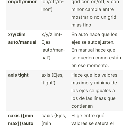
on/off­/minor
'on/of­f/m­
grid con on/off, y con
inor')
minor cambia entre
mostrar o no un grid
m'as fino
x/y/zlim
x/y/zl­im(­
En auto hace que los
auto/m­anual
Ejes,
ejes se autoaj­usten.
'auto/­man­
En manual hace que
ual')
se queden como están
en ese momento.
axis tight
axis (Ejes,
Hace que los valores
'tight')
máximo y mínimo de
los ejes se iguales a
los de las líneas que
contienen
caxis ([min
caxis (Ejes,
Elige entre qué
max])/auto
[min
valores se satura el