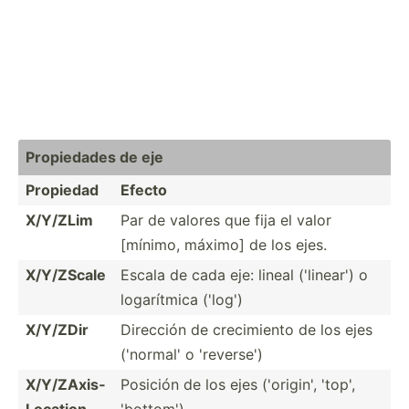
Propie­dades de eje
Propiedad
Efecto
X/Y/ZLim
Par de valores que fija el valor
[mínimo, máximo] de los ejes.
X/Y/ZScale
Escala de cada eje: lineal ('linear') o
logarí­tmica ('log')
X/Y/ZDir
Dirección de crecim­iento de los ejes
('normal' o 'reverse')
X/Y/ZA­xis­
Posición de los ejes ('origin', 'top',
Loc­ation
'bottom')