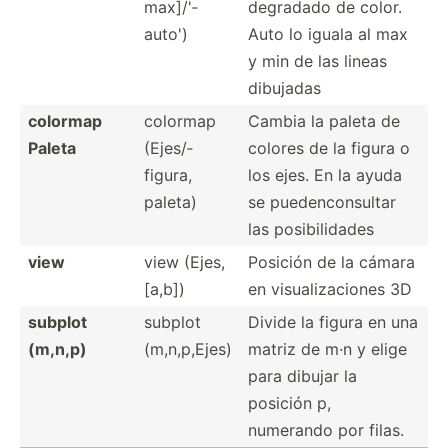
max]/'­
degradado de color.
auto')
Auto lo iguala al max
y min de las lineas
dibujadas
colormap
colormap
Cambia la paleta de
Paleta
(Ejes/­
colores de la figura o
figura,
los ejes. En la ayuda
paleta)
se pueden­con­sultar
las posibi­lidades
view
view (Ejes,
Posición de la cámara
[a,b])
en visual­iza­ciones 3D
subplot
subplot
Divide la figura en una
(m,n,p)
(m,n,p­,Ejes)
matriz de m·n y elige
para dibujar la
posición p,
numerando por filas.