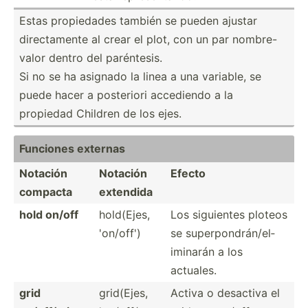
Estas propie­dades también se pueden ajustar
direct­amente al crear el plot, con un par nombre­-
valor dentro del parént­esis.
Si no se ha asignado la linea a una variable, se
puede hacer a posteriori accediendo a la
propiedad Children de los ejes.
Funciones externas
Notación
Notación
Efecto
compacta
extendida
hold on/off
hold(Ejes,
Los siguientes ploteos
'on/off')
se superp­ond­rán­/el­
imi­narán a los
actuales.
grid
grid(Ejes,
Activa o desactiva el