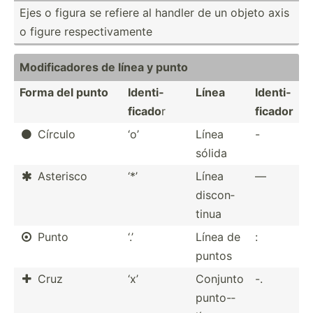
Ejes o figura se refiere al handler de un objeto axis
o figure respec­tiv­amente
Modifi­cadores de línea y punto
Forma del punto
Identi­
Línea
Identi­
ficado
r
ficador
Círculo
‘o’
Línea
-

sólida
Asterisco
‘*’
Línea
—

discon­
tinua
Punto
‘.’
Línea de
:

puntos
Cruz
‘x’
Conjunto
-.

punto-­