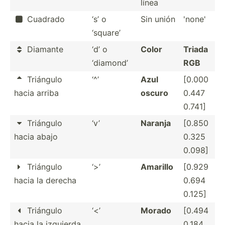
línea
Cuadrado
‘s’ o
Sin unión
'none'

‘square’
Diamante
‘d’ o
Color
Triada

‘diamond’
RGB
Triángulo
‘^’
Azul
[0.000

hacia arriba
oscuro
0.447
0.741]
Triángulo
‘v’
Naranja
[0.850

hacia abajo
0.325
0.098]
Triángulo
‘>’
Amarillo
[0.929

hacia la derecha
0.694
0.125]
Triángulo
‘<’
Morado
[0.494

hacia la izquierda
0.184