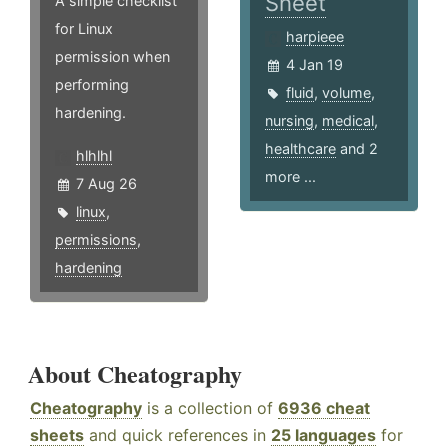
Sheet
A simple checklist
for Linux
harpieee
permission when
4 Jan 19
performing
fluid
,
volume
,
hardening.
nursing
,
medical
,
healthcare
and 2
hlhlhl
more ...
7 Aug 26
linux
,
permissions
,
hardening
About Cheatography
Cheatography
is a collection of
6936 cheat
sheets
and quick references in
25 languages
for