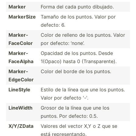
Marker
Forma del cada punto dibujado.
MarkerSize
Tamaño de los puntos. Valor por
defecto: 6.
Marker­
Color de relleno de los puntos. Valor
Fac­eColor
por defecto: ‘none’.
Marker­
Opacidad de los puntos. Desde
Fac­eAlpha
1(Opaco) hasta 0 (Trans­par­ente).
Marker­
Color del borde de los puntos.
Edg­eColor
LineStyle
Estilo de la línea que une los puntos.
Valor por defecto '-'.
LineWidth
Grosor de la línea que une los
puntos. Por defecto: 0.5.
X/Y/ZData
Valores del vector X,Y o Z que se
está repres­ent­ando.