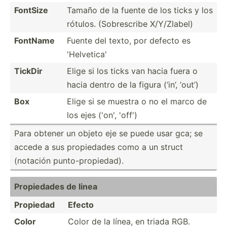
FontSize
Tamaño de la fuente de los ticks y los
rótulos. (Sobre­scribe X/Y/Zl­abel)
FontName
Fuente del texto, por defecto es
'Helve­tica'
TickDir
Elige si los ticks van hacia fuera o
hacia dentro de la figura (‘in’, ‘out’)
Box
Elige si se muestra o no el marco de
los ejes ('on', 'off')
Para obtener un objeto eje se puede usar gca; se
accede a sus propie­­dades como a un struct
(notación punto-­pro­pie­dad).
Propie­dades de linea
Propiedad
Efecto
Color
Color de la línea, en triada RGB.