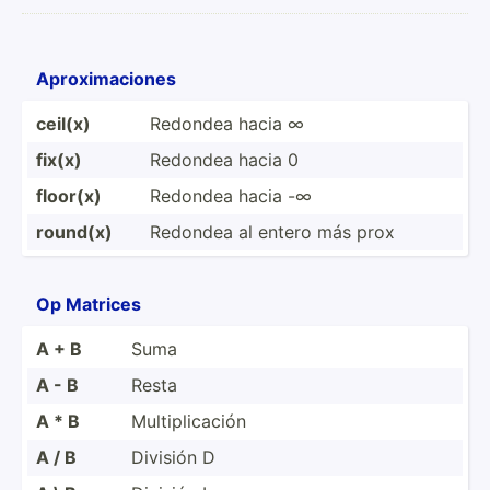
Aproxi­mac­iones
ceil(x)
Redondea hacia ∞
fix(x)
Redondea hacia 0
floor(x)
Redondea hacia -∞
round(x)
Redondea al entero más prox
Op Matrices
A + B
Suma
A - B
Resta
A * B
Multip­lic­ación
A / B
División D