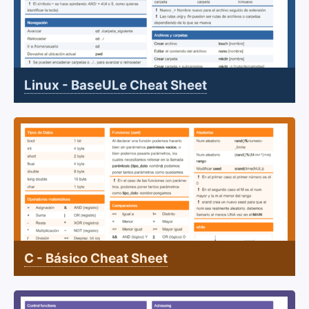
Linux - BaseULe Cheat Sheet
C - Básico Cheat Sheet