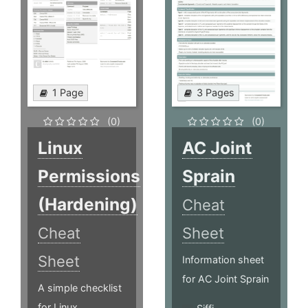
1 Page
3 Pages
(0)
(0)
Linux
AC Joint
Permissions
Sprain
(Hardening)
Cheat
Cheat
Sheet
Sheet
Information sheet
for AC Joint Sprain
A simple checklist
for Linux