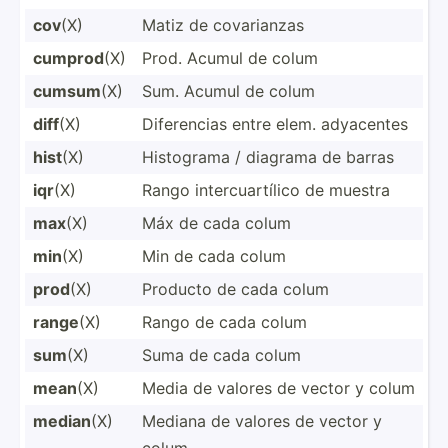
cov
(X)
Matiz de covari­anzas
cumprod
(X)
Prod. Acumul de colum
cumsum
(X)
Sum. Acumul de colum
diff
(X)
Difere­ncias entre elem. adyacentes
hist
(X)
Histograma / diagrama de barras
iqr
(X)
Rango interc­uar­tílico de muestra
max
(X)
Máx de cada colum
min
(X)
Min de cada colum
prod
(X)
Producto de cada colum
range
(X)
Rango de cada colum
sum
(X)
Suma de cada colum
mean
(X)
Media de valores de vector y colum
median
(X)
Mediana de valores de vector y
colum