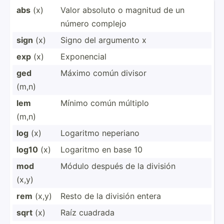
abs
(x)
Valor absoluto o magnitud de un
número complejo
sign
(x)
Signo del argumento x
exp
(x)
Expone­ncial
ged
Máximo común divisor
(m,n)
lem
Mínimo común múltiplo
(m,n)
log
(x)
Logaritmo neperiano
log10
(x)
Logaritmo en base 10
mod
Módulo después de la división
(x,y)
rem
(x,y)
Resto de la división entera
sqrt
(x)
Raíz cuadrada