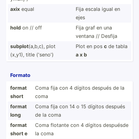
axix
equal
Fija escala igual en
ejes
hold
on // off
Fija graf en una
ventana // Desfija
subplot
(a,b,c), plot
Plot en pos
c
de tabla
(x,y1), title ('seno')
a x b
Formato
format
Coma fija con 4 dígitos después de la
short
coma
format
Coma fija con 14 o 15 dígitos después
long
de la coma
format
Coma flotante con 4 dígitos despuésde
short e
la coma