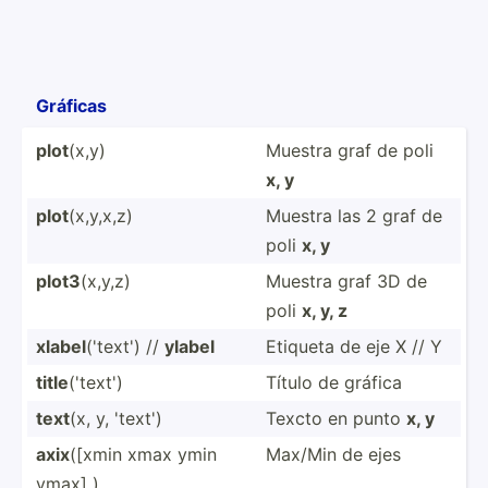
Gráficas
plot
(x,y)
Muestra graf de poli
x, y
plot
(x,y,x,z)
Muestra las 2 graf de
poli
x, y
plot3
(x,y,z)
Muestra graf 3D de
poli
x, y, z
xlabel
('text') //
ylabel
Etiqueta de eje X // Y
title
('text')
Título de gráfica
text
(x, y, 'text')
Texcto en punto
x, y
axix
([xmin xmax ymin
Max/Min de ejes
ymax] )