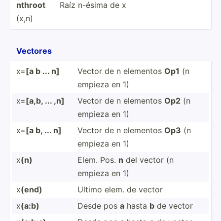
nthroot
Raíz n-ésima de x
(x,n)
Vectores
x=
[a b ... n]
Vector de n elementos
Op1
(n
empieza en 1)
x=
[a,b, ... ,n]
Vector de n elementos
Op2
(n
empieza en 1)
x=
[a b, ... n]
Vector de n elementos
Op3
(n
empieza en 1)
x
(n)
Elem. Pos.
n
del vector (n
empieza en 1)
x
(end)
Ultimo elem. de vector
x
(a:b)
Desde pos
a
hasta
b
de vector