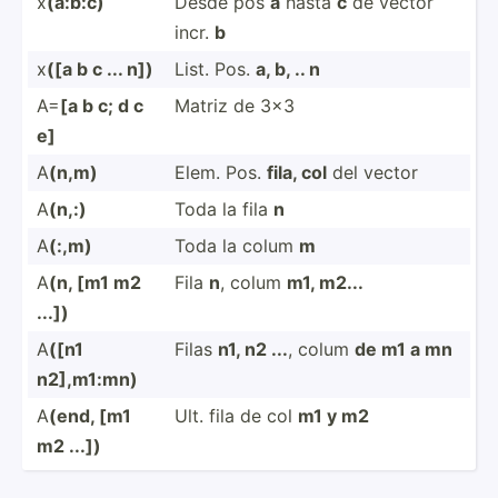
x
(a:b:c)
Desde pos
a
hasta
c
de vector
incr.
b
x
([a b c ... n])
List. Pos.
a, b, .. n
A=
[a b c; d c
Matriz de 3x3
e]
A
(n,m)
Elem. Pos.
fila, col
del vector
A
(n,:)
Toda la fila
n
A
(:,m)
Toda la colum
m
A
(n, [m1 m2
Fila
n
, colum
m1, m2...
...])
A
([n1
Filas
n1, n2 ...
, colum
de m1 a mn
n2],m1:mn)
A
(end, [m1
Ult. fila de col
m1 y m2
m2 ...])