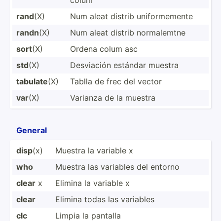
rand
(X)
Num aleat distrib unifor­memente
randn
(X)
Num aleat distrib normal­emtne
sort
(X)
Ordena colum asc
std
(X)
Desviación estándar muestra
tabulate
(X)
Tablla de frec del vector
var
(X)
Varianza de la muestra
General
disp
(x)
Muestra la variable x
who
Muestra las variables del entorno
clear
x
Elimina la variable x
clear
Elimina todas las variables
clc
Limpia la pantalla