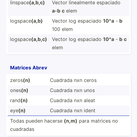
linspace
(a,b,c)
Vector lineal­mente espaciado
a-b
c
elem
logspace
(a,b)
Vector log espaciado
10^a
-
b
100 elem
logspace
(a,b,c)
Vector log espaciado
10^a
-
b
c
elem
Matrices Abrev
zeros
(n)
Cuadrada nxn ceros
ones
(n)
Cuadrada nxn unos
rand
(n)
Cuadrada nxn aleat
eye
(n)
Cuadrada nxn ident
Todas pueden hacerse
(n,m)
para matrices no
cuadradas