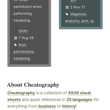
Siffi
permission when
2 Nov 21
performing
diagnosis
,
hardening.
anatomy
,
joint
,
ac
hlhlhl
7 Aug 26
linux
,
permissions
,
hardening
About Cheatography
Cheatography
is a collection of
6936 cheat
sheets
and quick references in
25 languages
for
everything from
business
to
history
!