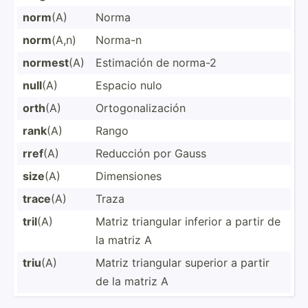
norm
(A)
Norma
norm
(A,n)
Norma-n
normest
(A)
Estimación de norma-2
null
(A)
Espacio nulo
orth
(A)
Ortogo­nal­ización
rank
(A)
Rango
rref
(A)
Reducción por Gauss
size
(A)
Dimens­iones
trace
(A)
Traza
tril
(A)
Matriz triangular inferior a partir de
la matriz A
triu
(A)
Matriz triangular superior a partir
de la matriz A