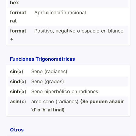
hex
format
Aproxi­mación racional
rat
format
Positivo, negativo o espacio en blanco
+
Funciones Trigon­omé­tricas
sin
(x)
Seno (radianes)
sind
(x)
Seno (grados)
sinh
(x)
Seno hiperb­ólico en radianes
asin
(x)
arco seno (radianes)
(Se pueden añadir
'd' o 'h' al final)
Otros