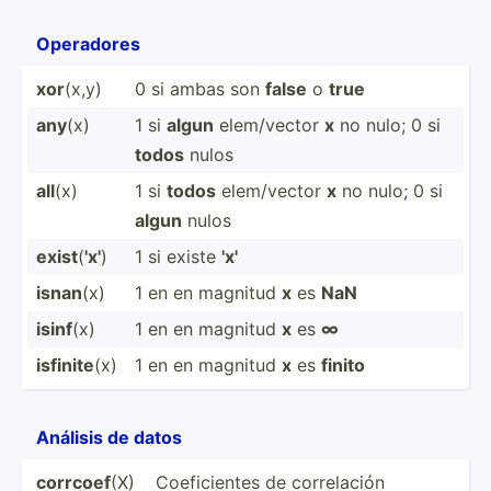
Operadores
xor
(x,y)
0 si ambas son
false
o
true
any
(x)
1 si
algun
elem/v­ector
x
no nulo; 0 si
todos
nulos
all
(x)
1 si
todos
elem/v­ector
x
no nulo; 0 si
algun
nulos
exist
(
'x'
)
1 si existe
'x'
isnan
(x)
1 en en magnitud
x
es
NaN
isinf
(x)
1 en en magnitud
x
es
∞
isfinite
(x)
1 en en magnitud
x
es
finito
Análisis de datos
corrcoef
(X)
Coefic­ientes de correl­ación