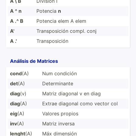
A \ B
División I
A ^ n
Potencia
n
A .^ B
Potencia elem A elem
A'
Transp­osición compl. conj
A .'
Transp­osición
Análisis de Matrices
cond
(A)
Num condición
det
(A)
Determ­inante
diag
(v)
Matriz diagonal v en diag
diag
(A)
Extrae diagonal como vector col
eig
(A)
Valores propios
inv
(A)
Matriz inversa
lenght
(A)
Máx dimensión