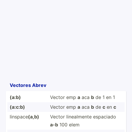
Vectores Abrev
(a:b)
Vector emp
a
aca
b
de 1 en 1
(a:c:b)
Vector emp
a
aca
b
de
c
en
c
linspace
(a,b)
Vector lineal­mente espaciado
a-b
100 elem