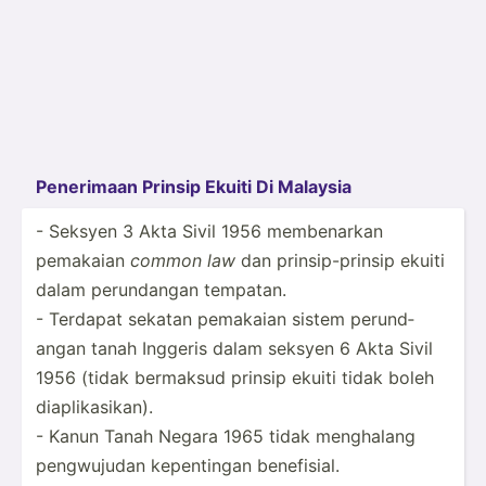
Penerimaan Prinsip Ekuiti Di Malaysia
- Seksyen 3 Akta Sivil 1956 memben­arkan
pemakaian
common law
dan prinsi­p-p­rinsip ekuiti
dalam perund­angan tempatan.
- Terdapat sekatan pemakaian sistem perund­
angan tanah Inggeris dalam seksyen 6 Akta Sivil
1956 (tidak bermaksud prinsip ekuiti tidak boleh
diapli­kas­ikan).
- Kanun Tanah Negara 1965 tidak menghalang
pengwu­judan kepent­ingan benefi­sial.