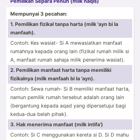
Pemilikan Separa Penuh (milk naqis)
Mempunyai 3 pecahan:
1. Pemilikan fizikal tanpa harta (milk 'ayn bi la
manfaah).
Contoh: Kes wasiat- Si A mewasi­atkan manfaat
rumahnya kepada orang lain (fizikal rumah milik si
A, manfaat rumah sahaja milik penerima wasiat).
2. Pemilikan manfaat harta tanpa memiliki
fizikalnya (milk manfaah bi la 'ayn).
Contoh: Sewa rumah- Si B memiliki manfaat harta,
namun pemilik rumah tersebut adalah orang lain
(berga­ntung kepada aqad yang dipers­etujui bagi
kedua-dua belah pihak).
3. Hak menerima manfaat (milk intifa')
Contoh: Si C menggu­nakan kereta si D. Si D mahu