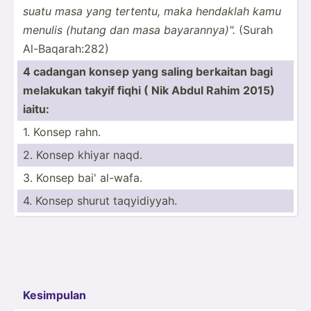
suatu masa yang tertentu, maka hendaklah kamu
menulis (hutang dan masa bayara­nny­a)".
(Surah
Al-Baq­ara­h:282)
4 cadangan konsep yang saling berkaitan bagi
melakukan takyif fiqhi ( Nik Abdul Rahim 2015)
iaitu:
1. Konsep rahn.
2. Konsep khiyar naqd.
3. Konsep bai' al-wafa.
4. Konsep shurut taqyid­iyyah.
Kesimpulan