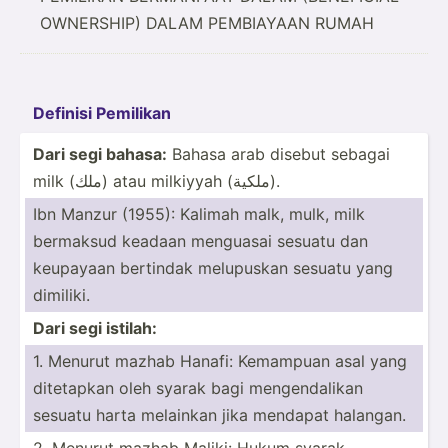
OWNERSHIP) DALAM PEMBIAYAAN RUMAH
Definisi Pemilikan
Dari segi bahasa:
Bahasa arab disebut sebagai
milk (ملك) atau milkiyyah (ملكية).
Ibn Manzur (1955): Kalimah malk, mulk, milk
bermaksud keadaan menguasai sesuatu dan
keupayaan bertindak melupuskan sesuatu yang
dimiliki.
Dari segi istilah:
1. Menurut mazhab Hanafi: Kemampuan asal yang
ditetapkan oleh syarak bagi mengen­dalikan
sesuatu harta melainkan jika mendapat halangan.
2. Menurut mazhab Maliki: Hukum syarak