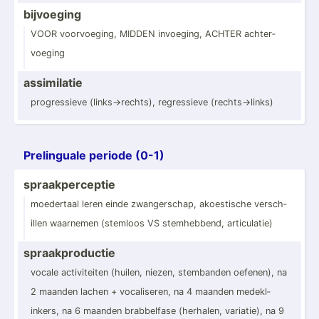
bijvoeging
VOOR voorvo­eging, MIDDEN invoeging, ACHTER achter­
voeging
assimi­latie
progre­ssieve (links­->r­echts), regres­sieve (recht­s->­links)
Prelin­guale periode (0-1)
spraak­per­ceptie
moedertaal leren einde zwange­rschap, akoest­ische versch­
illen waarnemen (stemloos VS stemhe­bbend, articu­latie)
spraak­pro­ductie
vocale activi­teiten (huilen, niezen, stembanden oefenen), na
2 maanden lachen + vocali­seren, na 4 maanden medekl­
inkers, na 6 maanden brabbe­lfase (herhalen, variatie), na 9