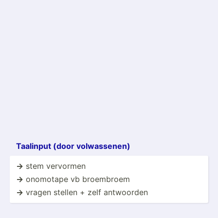
Taalinput (door volwas­senen)
->
stem vervormen
->
onomotape vb broembroem
->
vragen stellen + zelf antwoorden