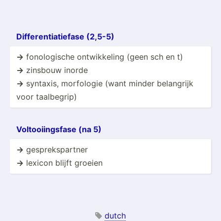
Differ­ent­iat­iefase (2,5-5)
->
fonolo­gische ontwik­keling (geen sch en t)
->
zinsbouw inorde
->
syntaxis, morfologie (want minder belangrijk
voor taalbe­grip)
Voltoo­iin­gsfase (na 5)
->
gespre­ksp­artner
->
lexicon blijft groeien
dutch