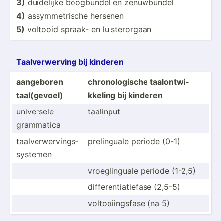
3)
duidelijke boogbundel en zenuwb­undel
4)
assymm­etr­ische hersenen
5)
voltooid spraak- en luiste­rorgaan
Taalve­rwe­rving bij kinderen
aangeboren
chrono­log­ische taalon­twi­
taal(g­evoel)
kkeling bij kinderen
universele
taalinput
grammatica
taalve­rwe­rvi­ngs­
prelin­guale periode (0-1)
sys­temen
vroegl­inguale periode (1-2,5)
differ­ent­iat­iefase (2,5-5)
voltoo­iin­gsfase (na 5)