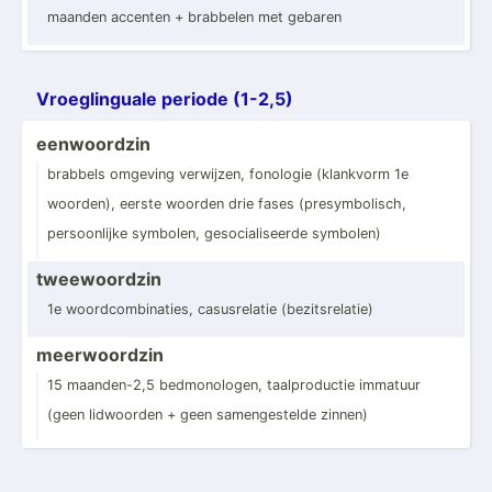
maanden accenten + brabbelen met gebaren
Vroegl­inguale periode (1-2,5)
eenwoo­rdzin
brabbels omgeving verwijzen, fonologie (klankvorm 1e
woorden), eerste woorden drie fases (presy­mbo­lisch,
persoo­nlijke symbolen, gesoci­ali­seerde symbolen)
tweewo­ordzin
1e woordc­omb­ina­ties, casusr­elatie (bezit­sre­latie)
meerwo­ordzin
15 maande­n-2,5 bedmon­ologen, taalpr­oductie immatuur
(geen lidwoorden + geen sameng­estelde zinnen)