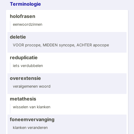
Termin­ologie
holofrasen
eenwoo­rdz­innen
deletie
VOOR procope, MIDDEN syncope, ACHTER apocope
redupl­icatie
iets verdub­belen
overex­tensie
veralg­emenen woord
metathesis
wisselen van klanken
foneem­ver­vanging
klanken veranderen