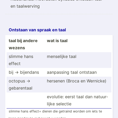
en taalwerving
Ontstaan van spraak en taal
taal bij andere
wat is taal
wezens
slimme hans
menselijke taal
effect
bij -> bijendans
aanpassing taal ontstaan
octopus ->
hersenen (Broca en Wernicke)
gebare­ntaal
evolutie: eerst taal dan natuur­
lijke selectie
slimme hans effect= dieren die getraind worden om iets te