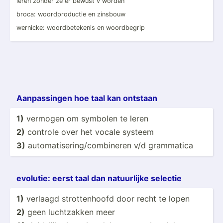
leren zonder ze er bewust v worden
broca: woordp­rod­uctie en zinsbouw
wernicke: woordb­ete­kenis en woordb­egrip
Aanpas­singen hoe taal kan ontstaan
1)
vermogen om symbolen te leren
2)
controle over het vocale systeem
3)
automa­tis­eri­ng/­com­bineren v/d grammatica
evolutie: eerst taal dan natuur­lijke selectie
1)
verlaagd strott­enhoofd door recht te lopen
2)
geen luchtz­akken meer