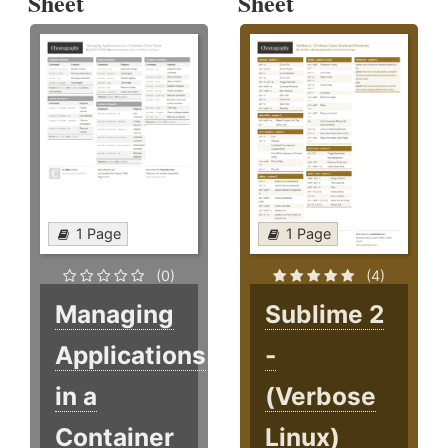
Sheet
Sheet
1 Page
1 Page
(0)
(4)
Managing
Sublime 2
Applications
-
in a
(Verbose
Container
Linux)