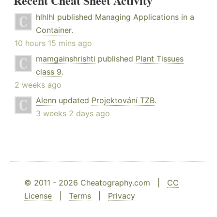
Recent Cheat Sheet Activity
hlhlhl
published
Managing Applications in a
Container
.
10 hours 15 mins ago
mamgainshrishti
published
Plant Tissues
class 9
.
2 weeks ago
Alenn
updated
Projektování TZB
.
3 weeks 2 days ago
© 2011 - 2026 Cheatography.com |
CC
License
|
Terms
|
Privacy