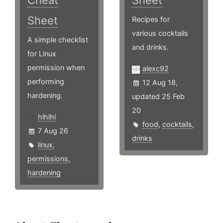
Cheat
Sheet
Sheet
Recipes for
various cocktails
A simple checklist
and drinks.
for Linux
permission when
alexc92
performing
12 Aug 18,
hardening.
updated 25 Feb
20
hlhlhl
food
,
cocktails
,
7 Aug 26
drinks
linux
,
permissions
,
hardening