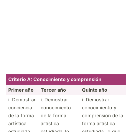
Criterio A: Conoci­miento y compre­nsión
Primer año
Tercer año
Quinto año
i. Demostrar
i. Demostrar
i. Demostrar
conciencia
conoci­miento
conoci­miento y
de la forma
de la forma
compre­nsión de la
artística
artística
forma artística
estudiada,
estudiada, lo
estudiada, lo que