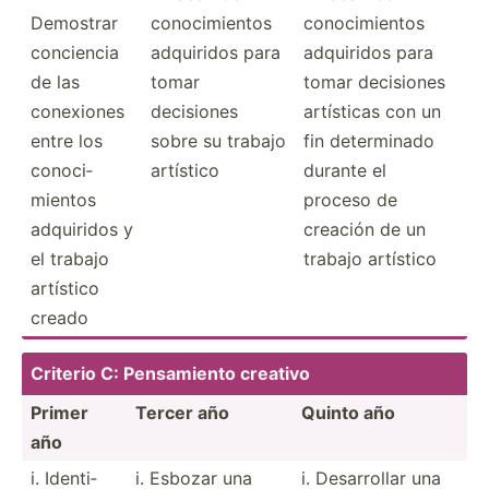
Demostrar
conoci­mientos
conoci­mientos
conciencia
adquiridos para
adquiridos para
de las
tomar
tomar decisiones
conexiones
decisiones
artísticas con un
entre los
sobre su trabajo
fin determ­inado
conoci­
artístico
durante el
mientos
proceso de
adquiridos y
creación de un
el trabajo
trabajo artístico
artístico
creado
Criterio C: Pensam­iento creativo
Primer
Tercer año
Quinto año
año
i. Identi­
i. Esbozar una
i. Desarr­ollar una