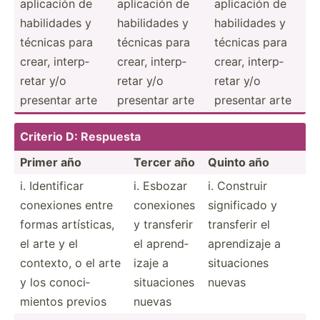
aplicación de
aplicación de
aplicación de
habili­dades y
habili­dades y
habili­dades y
técnicas para
técnicas para
técnicas para
crear, interp­
crear, interp­
crear, interp­
retar y/o
retar y/o
retar y/o
presentar arte
presentar arte
presentar arte
Criterio D: Respuesta
Primer año
Tercer año
Quinto año
i. Identi­ficar
i. Esbozar
i. Construir
conexiones entre
conexiones
signif­icado y
formas artíst­icas,
y transferir
transferir el
el arte y el
el aprend­
aprend­izaje a
contexto, o el arte
izaje a
situac­iones
y los conoci­
situac­iones
nuevas
mientos previos
nuevas