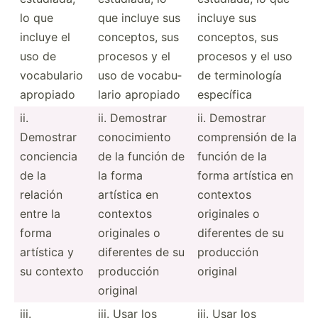
lo que
que incluye sus
incluye sus
incluye el
conceptos, sus
conceptos, sus
uso de
procesos y el
procesos y el uso
vocabu­lario
uso de vocabu­
de termin­ología
apropiado
lario apropiado
específica
ii.
ii. Demostrar
ii. Demostrar
Demostrar
conoci­miento
compre­nsión de la
conciencia
de la función de
función de la
de la
la forma
forma artística en
relación
artística en
contextos
entre la
contextos
originales o
forma
originales o
diferentes de su
artística y
diferentes de su
producción
su contexto
producción
original
original
iii.
iii. Usar los
iii. Usar los