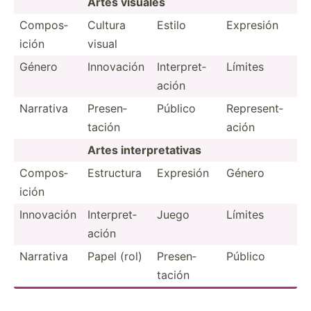
Artes visuales
Compos­
Cultura
Estilo
Expresión
ición
visual
Género
Innovación
Interp­ret­
Límites
ación
Narrativa
Presen­
Público
Repres­ent­
tación
ación
Artes interp­ret­ativas
Compos­
Estructura
Expresión
Género
ición
Innovación
Interp­ret­
Juego
Límites
ación
Narrativa
Papel (rol)
Presen­
Público
tación