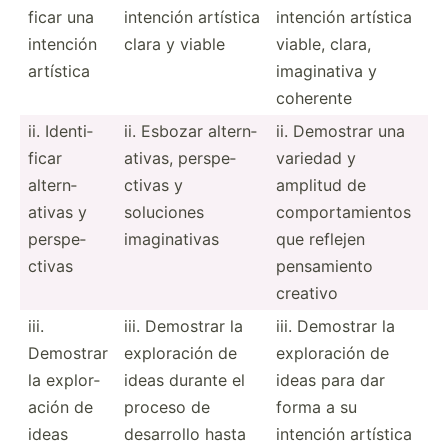
ficar una
intención artística
intención artística
intención
clara y viable
viable, clara,
artística
imagin­ativa y
coherente
ii. Identi­
ii. Esbozar altern­
ii. Demostrar una
ficar
ativas, perspe­
variedad y
altern­
ctivas y
amplitud de
ativas y
soluciones
compor­tam­ientos
perspe­
imagin­ativas
que reflejen
ctivas
pensam­iento
creativo
iii.
iii. Demostrar la
iii. Demostrar la
Demostrar
explor­ación de
explor­ación de
la explor­
ideas durante el
ideas para dar
ación de
proceso de
forma a su
ideas
desarrollo hasta
intención artística