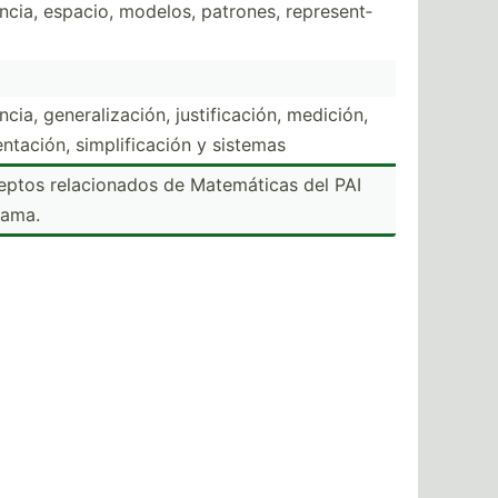
ncia, espacio, modelos, patrones, repres­ent­
ia, genera­liz­ación, justif­ica­ción, medición,
t­ación, simpli­fic­ación y sistemas
eptos relaci­onados de Matemá­ticas del PAI
rama.