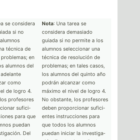
ea se considera
Nota
: Una tarea se
iada si no
considera demasiado
 alumnos
guiada si no permite a los
una técnica de
alumnos selecc­ionar una
 problemas; en
técnica de resolución de
los alumnos del
problemas; en tales casos,
 adelante
los alumnos del quinto año
zar como
podrán alcanzar como
el de logro 4.
máximo el nivel de logro 4.
los profesores
No obstante, los profesores
cionar sufici­
deben propor­cionar sufici­
cciones para que
entes instru­cciones para
umnos puedan
que todos los alumnos
st­iga­ción. Del
puedan iniciar la invest­iga­