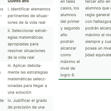
Quinto año
en tales
tercer año en
casos, los
alumnos que 
os
i. Identi­ficar elementos
alumnos
regla general
­
pertin­entes de situac­
del primer
con hallazgos
iones de la vida real
y segundo
podrán alcan
­
ii. Selecc­ionar estrat­
año
máximo el niv
egias matemá­ticas
podrán
siempre y cua
apropiadas para
alcanzar
posea un nive
resolver situac­iones
como
jidad equiva­l
de la vida real
máximo el
iii. Aplicar debida­
nivel de
s
mente las estrat­egias
logro 6.
matemá­ticas selecc­
ionadas para llegar a
una solución
 de
iv. Justificar el grado
de precisión de una