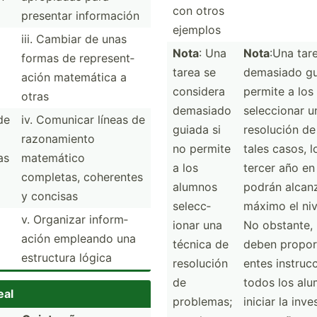
con otros
presentar inform­ación
ejemplos
iii. Cambiar de unas
Nota
: Una
Nota
:Una tar
formas de repres­ent­
tarea se
demasiado gu
ación matemática a
considera
permite a los
otras
demasiado
selecc­ionar 
de
iv. Comunicar líneas de
guiada si
resolución de
razona­miento
no permite
tales casos, 
as
matemático
a los
tercer año en
completas, coherentes
alumnos
podrán alcan
y concisas
selecc­
máximo el niv
v. Organizar inform­
ionar una
No obstante, 
a
ación empleando una
técnica de
deben propor­
estructura lógica
resolución
entes instru­
de
todos los al
eal
problemas;
iniciar la inve