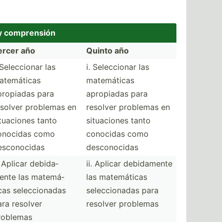
 y compre­nsión
ercer año
Quinto año
 Selecc­ionar las
i. Selecc­ionar las
atemá­ticas
matemá­ticas
propiadas para
apropiadas para
esolver problemas en
resolver problemas en
tuac­iones tanto
situac­iones tanto
onocidas como
conocidas como
escon­ocidas
descon­ocidas
. Aplicar debida­
ii. Aplicar debida­mente
ente las matemá­
las matemá­ticas
cas selecc­ionadas
selecc­ionadas para
ara resolver
resolver problemas
roblemas