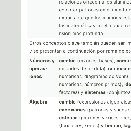
relaciones ofrecen a los alumno
explorar patrones en el mundo q
importante que los alumnos est
las matemá­ticas en el mundo re
nsión más profunda.
Otros conceptos clave también pueden ser imp
y se presentan a contin­uación por rama de es
Números y
cambio
(razones, bases),
comun
operac­
unidades de medida),
conexion
iones
numéricas, diagramas de Venn),
numéricas, números primos),
id
factores) y
sistemas
(conju­ntos
Álgebra
cambio
(expre­siones algebr­aicas
conexiones
(patrones y sucesi­o
estética
(patrones y sucesi­ones,
(funci­ones, series) y
tiempo, lug