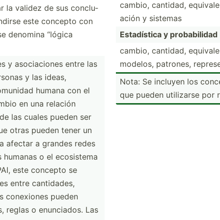
cambio, cantidad, equiva­le
 la validez de sus conclu­
ación y sistemas
n­dirse este concepto con
 se denomina “lógica
Estadí­stica y probab­ilidad
cambio, cantidad, equiva­lenc
s y asocia­ciones entre las
modelos, patrones, repres­en
rsonas y las ideas,
Nota: Se incluyen los conc
 comunidad humana con el
que pueden utilizarse por 
bio en una relación
 de las cuales pueden ser
ue otras pueden tener un
a afectar a grandes redes
s humanas o el ecosistema
 PAI, este concepto se
es entre cantid­ades,
as conexiones pueden
 reglas o enunci­ados. Las