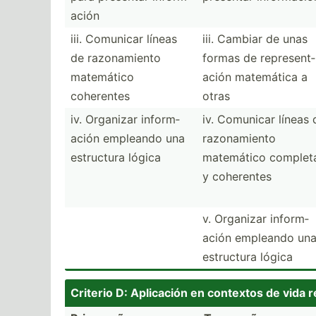
ación
iii. Comunicar líneas
iii. Cambiar de unas
de razona­miento
formas de repres­ent­
matemático
ación matemática a
coherentes
otras
iv. Organizar inform­
iv. Comunicar líneas 
ación empleando una
razona­miento
estructura lógica
matemático complet
y coherentes
v. Organizar inform­
ación empleando un
estructura lógica
Criterio D: Aplicación en contextos de vida r