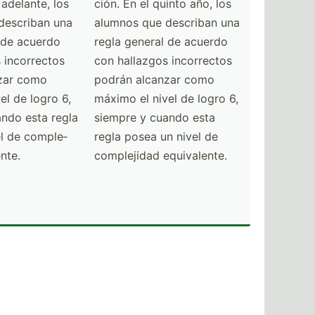
 adelante, los
ción. En el quinto año, los
describan una
alumnos que describan una
 de acuerdo
regla general de acuerdo
 incorr­ectos
con hallazgos incorr­ectos
zar como
podrán alcanzar como
el de logro 6,
máximo el nivel de logro 6,
ndo esta regla
siempre y cuando esta
l de comple­
regla posea un nivel de
ente.
comple­jidad equiva­lente.