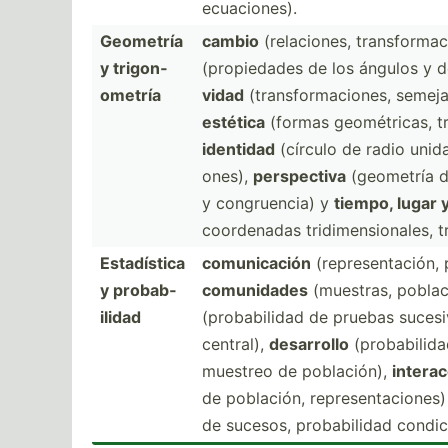
ecuaci­ones).
Geometría
cambio
(relac­iones, transf­orm­ac
y trigon­
(propi­edades de los ángulos y de
ometría
vidad
(trans­for­mac­iones, semej
estética
(formas geomét­ricas, tra
identidad
(círculo de radio unida
ones),
perspe­ctiva
(geometría d
y congru­encia) y
tiempo, lugar 
coorde­nadas tridim­ens­ion­ales, t
Estadí­stica
comuni­cación
(repre­sen­tación,
y probab­
comuni­dades
(muestras, poblac
ilidad
(proba­bilidad de pruebas suces
central),
desarrollo
(proba­bilid
muestreo de poblac­ión),
intera­
de población, repres­ent­aci­ones
de sucesos, probab­ilidad condic­