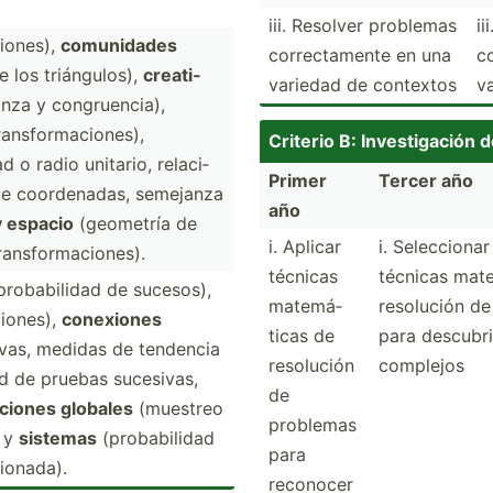
iii. Resolver problemas
ii
i­ones),
comuni­dades
correc­tamente en una
c
 los triáng­ulos),
creati­
variedad de contextos
v
anza y congru­encia),
nsf­orm­aci­ones),
Criterio B: Invest­igación 
d o radio unitario, relaci­
Primer
Tercer año
e coorde­nadas, semejanza
año
y espacio
(geometría de
i. Aplicar
i. Selecc­ionar
ransf­orm­aci­ones).
técnicas
técnicas mate
 probab­ilidad de sucesos),
matemá­
resolución d
­iones),
conexiones
ticas de
para descubri
ivas, medidas de tendencia
resolución
complejos
ad de pruebas sucesivas,
de
cciones globales
(muestreo
problemas
) y
sistemas
(proba­bilidad
para
ion­ada).
reconocer