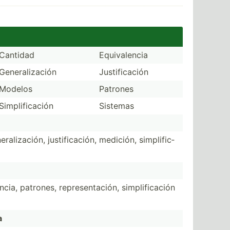
Cantidad
Equiva­lencia
Genera­liz­ación
Justif­icación
Modelos
Patrones
Simpli­fic­ación
Sistemas
a­liz­ación, justif­ica­ción, medición, simpli­fic­
cia, patrones, repres­ent­ación, simpli­fic­ación
a