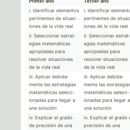
Primer año
Tercer año
i. Identi­ficar elementos
i. Identi­ficar element
pertin­entes de situac­
pertin­entes de situac
iones de la vida real
iones de la vida real
ii. Selecc­ionar estrat­
ii. Selecc­ionar estrat
egias matemá­ticas
egias matemá­ticas
apropiadas para
apropiadas para
resolver situac­iones
resolver situac­iones
de la vida real
de la vida real
iii. Aplicar debida­
iii. Aplicar debida­
mente las estrat­egias
mente las estrat­egia
matemá­ticas selecc­
matemá­ticas selecc­
ionadas para llegar a
ionadas para llegar a
una solución
una solución
iv. Explicar el grado
iv. Explicar el grado
de precisión de una
precisión de una