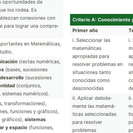
s oportu­nidades de
ue los rodea. Es
abl­ezcan conexiones con
Criterio A: Conoci­miento
al para lograr una compre­
Primer año
T
i. Selecc­ionar las
i.
ort­antes en Matemá­ticas,
matemá­ticas
m
tudio.
apropiadas para
a
i­cación
(rectas numéricas,
resolver problemas en
r
es
(bases, sucesiones
situac­iones tanto
si
desarrollo
(suces­iones
conocidas como
c
entidad
(conju­ntos,
descon­ocidas
d
, sistemas numéri­cos).
ii. Aplicar debida­
ii
, transf­orm­aci­ones),
mente las matemá­
m
nes, funciones y gráficos),
ticas selecc­ionadas
ti
 gráficos),
sistemas
para resolver
p
ar y espacio
(funci­ones,
problemas
p