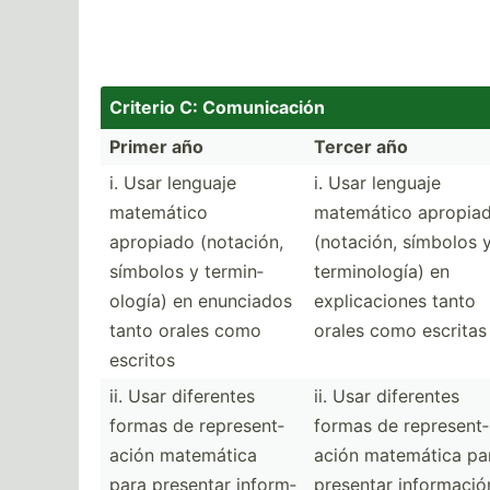
Criterio C: Comuni­cación
Primer año
Tercer año
i. Usar lenguaje
i. Usar lenguaje
matemático
matemático apropia
apropiado (notación,
(notación, símbolos 
símbolos y termin­
termin­ología) en
ología) en enunciados
explic­aciones tanto
tanto orales como
orales como escritas
escritos
ii. Usar diferentes
ii. Usar diferentes
formas de repres­ent­
formas de repres­ent­
ación matemática
ación matemática pa
para presentar inform­
presentar inform­ació