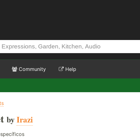
Community
Help
ts
t
by
Irazi
specíficos