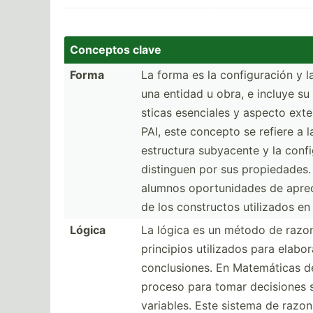
Conceptos clave
Forma
La forma es la config­uración y 
una entidad u obra, e incluye su o
sticas esenciales y aspecto exte
PAI, este concepto se refiere a 
estructura subyacente y la confi
distinguen por sus propie­dades.
alumnos oportu­nidades de apreci
de los constr­uctos utilizados en 
Lógica
La lógica es un método de razon
principios utilizados para elabo
conclu­siones. En Matemá­ticas d
proceso para tomar decisiones 
variables. Este sistema de razon