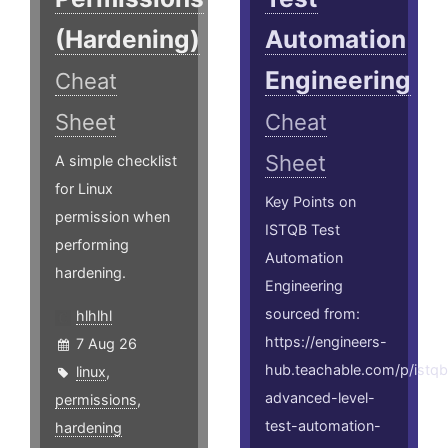
(Hardening)
Automation
Engineering
Cheat
Sheet
Cheat
Sheet
A simple checklist
for Linux
Key Points on
permission when
ISTQB Test
performing
Automation
hardening.
Engineering
sourced from:
hlhlhl
https://engineers-
7 Aug 26
hub.teachable.com/p/istqb
linux
,
advanced-level-
permissions
,
test-automation-
hardening