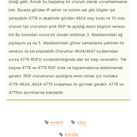
isteği gelir. Ancak bu başlamış bir oturum olarak yoruml­anm­ama­
lıdır. Burada görülen IP adres ve sistem adı gibi bilgiler işe
yaraya­bil­ir.4778 in akabinde görülen 4624 olay kodu ve 10 nolu
oturum tipi oturumun artık RDP ile açıldığı kesin bilgisini verece­
ktir.Bu kısımdan sonra bir önceki bölümün 3. Maddes­indeki ağ
paylaşımı ya da 5. Maddes­indeki görev zamanlama şeklinde bir
senaryo ile karşıl­aşı­lab­ili­r.O­turumun 4634/4647 kodlar­ından
sonra 4779 RDP’in sonlan­dır­ıld­ığında dair bir bilgi verece­ktir. Tek
başına 4778 ve 4779 RDP istek ve kapanm­alarına aldanmamak
gerekir. RDP oturumunun açıldığına emin olmak için mutlaka
4778-4­624..4­634­-4779 sıralaması ile görmek gerekir. 4778 ve
4779’un ayrınt­ılarına bakıla­bilir
event
olay
kimlik