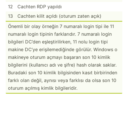
12
Cachten RDP yapıldı
13
Cachten kilit açıldı (oturum zaten açık)
Önemli bir olay örneğin 7 numaralı login tipi ile 11
numaralı login tipinin farkla­rıdır. 7 numaralı login
bilgileri DC’den eşleşt­iri­lirken, 11 nolu login tipi
makine DC’ye erişil­eme­diğinde görülür. Windows o
makineye oturum açmayı başaran son 10 kimlik
bilgil­erini (kullanıcı adı ve şifre) hash olarak saklar.
Buradaki son 10 kimlik bilgis­inden kasıt birbir­inden
farklı olan değil, aynısı veya farklısı da olsa son 10
oturum açılmış kimlik bilgil­eridir.