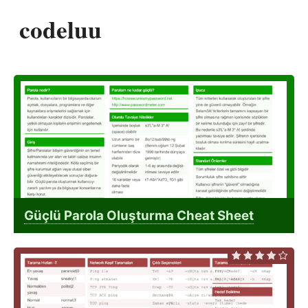
codeluu
Güçlü Parola Oluşturma Cheat Sheet