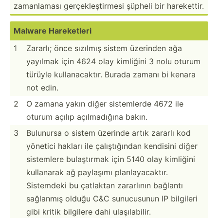
zamanl­aması gerçek­leş­tirmesi şüpheli bir hareke­ttir.
Malware Hareke­tleri
1
Zararlı; önce sızılmış sistem üzerinden ağa
yayılmak için 4624 olay kimliğini 3 nolu oturum
türüyle kullan­aca­ktır. Burada zamanı bi kenara
not edin.
2
O zamana yakın diğer sistem­lerde 4672 ile
oturum açılıp açılma­dığına bakın.
3
Bulunursa o sistem üzerinde artık zararlı kod
yönetici hakları ile çalışt­ığından kendisini diğer
sistemlere bulaşt­ırmak için 5140 olay kimliğini
kullanarak ağ paylaşımı planla­yac­aktır.
Sistemdeki bu çatlaktan zararlının bağlantı
sağlanmış olduğu C&C sunucu­sunun IP bilgileri
gibi kritik bilgilere dahi ulaşıl­abilir.