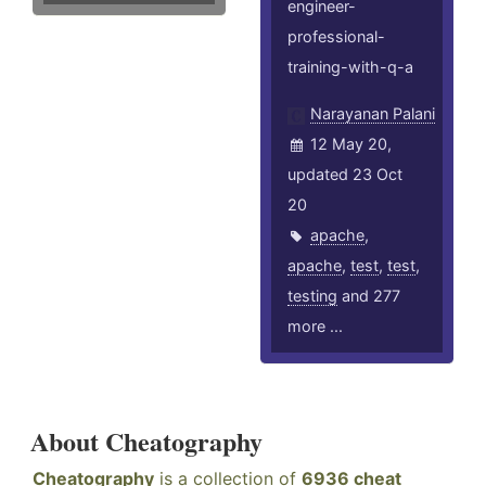
engineer-
professional-
training-with-q-a
Narayanan Palani
12 May 20,
updated 23 Oct
20
apache
,
apache
,
test
,
test
,
testing
and 277
more ...
About Cheatography
Cheatography
is a collection of
6936 cheat