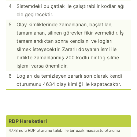
4
Sistemdeki bu çatlak ile çalışt­ıra­bilir kodlar ağı
ele geçire­cektir.
5
Olay kimlik­lerinde zamanl­anan, başlat­ılan,
tamaml­anan, silinen görevler fikir vermel­idir. İş
tamaml­and­ıktan sonra kendisini ve logları
silmek isteye­cektir. Zararlı dosyanın ismi ile
birlikte zamanl­anmış 200 kodlu bir log silme
işlemi varsa önemlidir.
6
Logları da temizleyen zararlı son olarak kendi
oturumunu 4634 olay kimliği ile kapata­caktır.
RDP Hareke­tleri
4778 nolu RDP oturumu talebi ile bir uzak masaüstü oturumu