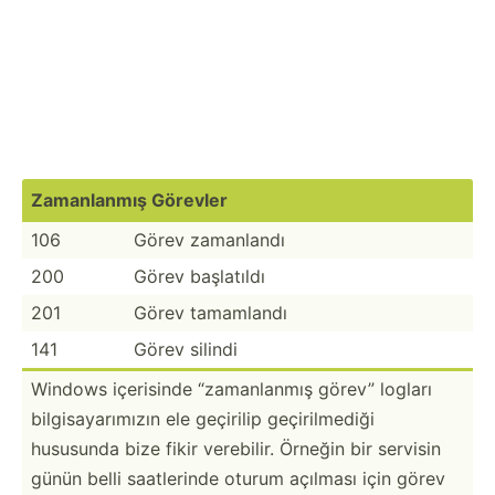
Zamanl­anmış Görevler
106
Görev zamanlandı
200
Görev başlatıldı
201
Görev tamamlandı
141
Görev silindi
Windows içerisinde “zaman­lanmış görev” logları
bilgis­aya­rımızın ele geçirilip geçiri­lmediği
hususunda bize fikir verebilir. Örneğin bir servisin
günün belli saatle­rinde oturum açılması için görev