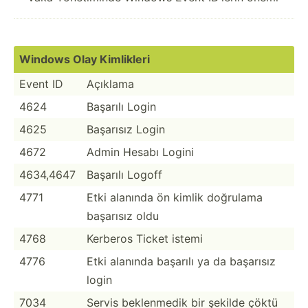
Windows Olay Kimlikleri
Event ID
Açıklama
4624
Başarılı Login
4625
Başarısız Login
4672
Admin Hesabı Logini
4634,4647
Başarılı Logoff
4771
Etki alanında ön kimlik doğrulama
başarısız oldu
4768
Kerberos Ticket istemi
4776
Etki alanında başarılı ya da başarısız
login
7034
Servis beklen­medik bir şekilde çöktü