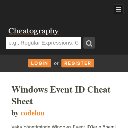
LOGIN
or
REGISTER
Windows Event ID Cheat
Sheet
by
codeluu
Vaka Yönetiminde Windows Event ID’lerin önemi