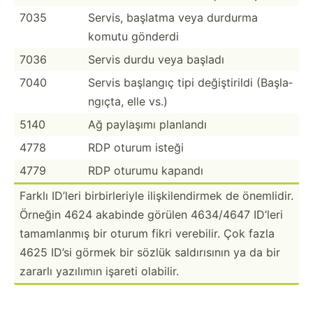
7035
Servis, başlatma veya durdurma
komutu gönderdi
7036
Servis durdu veya başladı
7040
Servis başlangıç tipi değişt­irildi (Başla­
ngıçta, elle vs.)
5140
Ağ paylaşımı planlandı
4778
RDP oturum isteği
4779
RDP oturumu kapandı
Farklı ID’leri birbir­­le­riyle ilişki­­le­n­d­irmek de önemlidir.
Örneğin 4624 akabinde görülen 4634/4647 ID’leri
tamaml­­anmış bir oturum fikri verebilir. Çok fazla
4625 ID’si görmek bir sözlük saldır­­ısının ya da bir
zararlı yazılımın işareti olabilir.