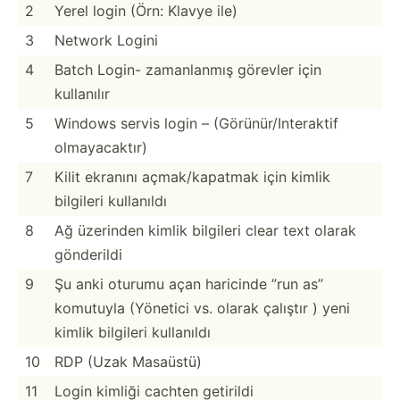
2
Yerel login (Örn: Klavye ile)
3
Network Logini
4
Batch Login- zamanl­anmış görevler için
kullanılır
5
Windows servis login – (Görün­ür/­Int­eraktif
olmaya­caktır)
7
Kilit ekranını açmak/­kap­atmak için kimlik
bilgileri kullanıldı
8
Ağ üzerinden kimlik bilgileri clear text olarak
gönderildi
9
Şu anki oturumu açan haricinde ”run as”
komutuyla (Yönetici vs. olarak çalıştır ) yeni
kimlik bilgileri kullanıldı
10
RDP (Uzak Masaüstü)
11
Login kimliği cachten getirildi