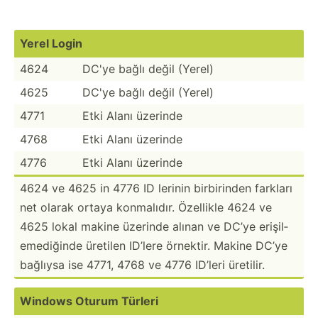
Yerel Login
4624
DC'ye bağlı değil (Yerel)
4625
DC'ye bağlı değil (Yerel)
4771
Etki Alanı üzerinde
4768
Etki Alanı üzerinde
4776
Etki Alanı üzerinde
4624 ve 4625 in 4776 ID lerinin birbir­­inden farkları
net olarak ortaya konmal­­ıdır. Özellikle 4624 ve
4625 lokal makine üzerinde alınan ve DC’ye erişil­­
em­e­d­iğinde üretilen ID’lere örnektir. Makine DC’ye
bağlıysa ise 4771, 4768 ve 4776 ID’leri üretilir.
Windows Oturum Türleri