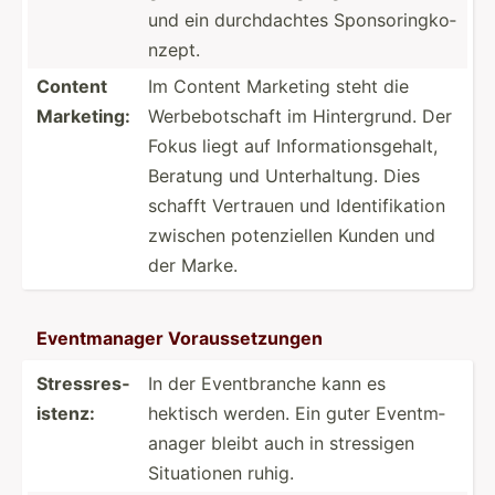
und ein durchd­achtes Sponso­rin­gko­
nzept.
Content
Im Content Marketing steht die
Marketing:
Werbeb­ots­chaft im Hinter­grund. Der
Fokus liegt auf Inform­ati­ons­gehalt,
Beratung und Unterh­altung. Dies
schafft Vertrauen und Identi­fik­ation
zwischen potenz­iellen Kunden und
der Marke.
Eventm­anager Voraus­set­zungen
Stress­res­
In der Eventb­ranche kann es
istenz:
hektisch werden. Ein guter Eventm­
anager bleibt auch in stressigen
Situat­ionen ruhig.