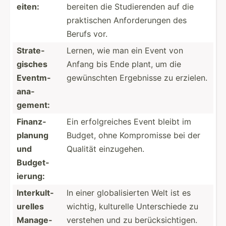
eiten:
bereiten die Studie­renden auf die
prakti­schen Anford­erungen des
Berufs vor.
Strate­
Lernen, wie man ein Event von
gisches
Anfang bis Ende plant, um die
Eventm­
gewüns­chten Ergebnisse zu erzielen.
ana­
gement:
Finanz­
Ein erfolg­reiches Event bleibt im
planung
Budget, ohne Kompro­misse bei der
und
Qualität einzug­ehen.
Budget­
ierung:
Interk­ult­
In einer global­isi­erten Welt ist es
urelles
wichtig, kulturelle Unters­chiede zu
Manage­
verstehen und zu berück­sic­htigen.