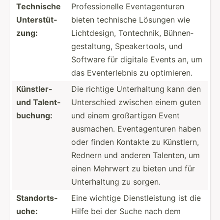
Technische
Profes­sio­nelle Eventa­gen­turen
Unters­tüt­
bieten technische Lösungen wie
zung:
Lichtd­esign, Tontec­hnik, Bühnen­
ges­tal­tung, Speake­rtools, und
Software für digitale Events an, um
das Evente­rlebnis zu optimi­eren.
Künstler-
Die richtige Unterh­altung kann den
und Talent­
Unters­chied zwischen einem guten
buc­hung:
und einem großar­tigen Event
ausmachen. Eventa­gen­turen haben
oder finden Kontakte zu Künstlern,
Rednern und anderen Talenten, um
einen Mehrwert zu bieten und für
Unterh­altung zu sorgen.
Stando­rts­
Eine wichtige Dienst­lei­stung ist die
uche:
Hilfe bei der Suche nach dem