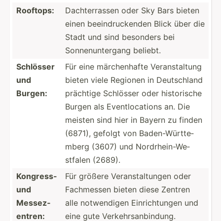
Rooftops:
Dachte­rrassen oder Sky Bars bieten
einen beeind­ruc­kenden Blick über die
Stadt und sind besonders bei
Sonnen­unt­ergang beliebt.
Schlösser
Für eine märche­nhafte Verans­taltung
und
bieten viele Regionen in Deutsc­hland
Burgen:
prächtige Schlösser oder histor­ische
Burgen als Eventl­oca­tions an. Die
meisten sind hier in Bayern zu finden
(6871), gefolgt von Baden-­Wür­tte­
mberg (3607) und Nordrh­ein­-We­
stfalen (2689).
Kongress-
Für größere Verans­tal­tungen oder
und
Fachmessen bieten diese Zentren
Messez­
alle notwen­digen Einric­htungen und
entren:
eine gute Verkeh­rsa­nbi­ndung.