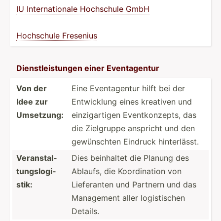
IU Intern­ati­onale Hochschule GmbH
Hochschule Fresenius
Dienst­lei­stungen einer Eventa­gentur
Von der
Eine Eventa­gentur hilft bei der
Idee zur
Entwic­klung eines kreativen und
Umsetzung:
einzig­artigen Eventk­onz­epts, das
die Zielgruppe anspricht und den
gewüns­chten Eindruck hinter­lässt.
Verans­tal­
Dies beinhaltet die Planung des
tun­gsl­ogi­
Ablaufs, die Koordi­nation von
stik:
Liefer­anten und Partnern und das
Management aller logist­ischen
Details.