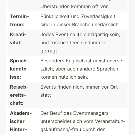
Überst­unden kommen oft vor.
Termin­
Pünktl­ichkeit und Zuverl­äss­igkeit
treue:
sind in dieser Branche unerlä­sslich.
Kreati­
Jedes Event sollte einzig­artig sein,
vität:
und frische Ideen sind immer
gefragt.
Sprach­
Besonders Englisch ist meist unerse­
ken­ntn­
tzlich, aber auch andere Sprachen
isse:
können nützlich sein.
Reiseb­
Events finden nicht immer vor Ort
ere­its­
statt
chaft:
Akadem­
Der Beruf des Eventm­anagers
ischer
unters­cheidet sich vom Verans­tal­tun­
Hinter­
gsk­auf­man­n/-frau durch den