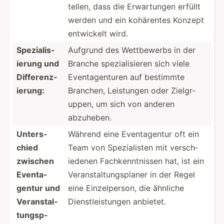
tellen, dass die Erwart­ungen erfüllt
werden und ein kohärentes Konzept
entwickelt wird.
Spezia­lis­
Aufgrund des Wettbe­werbs in der
ierung und
Branche spezia­lis­ieren sich viele
Differ­enz­
Eventa­gen­turen auf bestimmte
ierung:
Branchen, Leistungen oder Zielgr­
uppen, um sich von anderen
abzuheben.
Unters­
Während eine Eventa­gentur oft ein
chied
Team von Spezia­listen mit versch­
zwischen
iedenen Fachke­nnt­nissen hat, ist ein
Eventa­
Verans­tal­tun­gsp­laner in der Regel
gentur und
eine Einzel­person, die ähnliche
Verans­tal­
Dienst­lei­stungen anbietet.
tun­gsp­