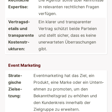
Expertise:
in relevanten rechtl­ichen Fragen
verfügen.
Vertra­gsd­
Ein klarer und transp­arenter
etails und
Vertrag schützt beide Parteien
transp­arente
und stellt sicher, dass es keine
Kosten­str­
unerwa­rteten Überra­sch­ungen
ukt­uren:
gibt.
Event Marketing
Strate­
Eventm­ark­eting hat das Ziel, ein
gische
Produkt, eine Marke oder ein Untern­
Zielse­
ehmen zu promoten, um den
tzung:
Bekann­the­itsgrad zu erhöhen und
den Kunden­kreis innerhalb der
Zielgruppe zu erweitern.