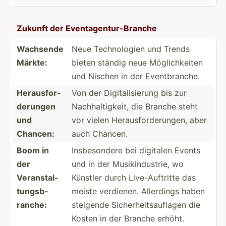
Zukunft der Eventa­gen­tur­-Br­anche
Wachsende
Neue Techno­logien und Trends
Märkte:
bieten ständig neue Möglic­hkeiten
und Nischen in der Eventb­ranche.
Heraus­for­
Von der Digita­lis­ierung bis zur
der­ungen
Nachha­lti­gkeit, die Branche steht
und
vor vielen Heraus­for­der­ungen, aber
Chancen:
auch Chancen.
Boom in
Insbes­ondere bei digitalen Events
der
und in der Musiki­ndu­strie, wo
Verans­tal­
Künstler durch Live-A­uft­ritte das
tun­gsb­
meiste verdienen. Allerdings haben
ranche:
steigende Sicher­hei­tsa­uflagen die
Kosten in der Branche erhöht.