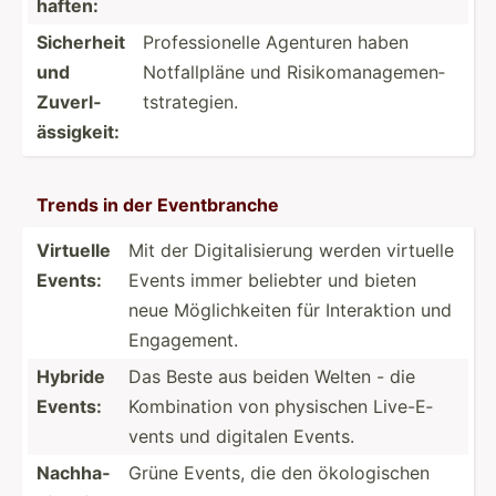
haften:
Sicherheit
Profes­sio­nelle Agenturen haben
und
Notfal­lpläne und Risiko­man­age­men­
Zuverl­
tst­rat­egien.
äss­igkeit:
Trends in der Eventb­ranche
Virtuelle
Mit der Digita­lis­ierung werden virtuelle
Events:
Events immer beliebter und bieten
neue Möglic­hkeiten für Intera­ktion und
Engage­ment.
Hybride
Das Beste aus beiden Welten - die
Events:
Kombin­ation von physischen Live-E­
vents und digitalen Events.
Nachha­
Grüne Events, die den ökolog­ischen