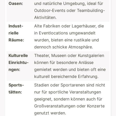
Oasen:
und natürliche Umgebung, ideal für
Outdoo­r-E­vents oder Teambu­ild­ing­-
Ak­tiv­itäten.
Indust­
Alte Fabriken oder Lagerh­äuser, die
rielle
in Eventl­oca­tions umgewa­ndelt
Räume:
wurden, bieten eine rustikale und
dennoch schicke Atmosp­häre.
Kulturelle
Theater, Museen oder Kunstg­alerien
Einric­htu­
können für besondere Anlässe
ngen:
gemietet werden und bieten oft eine
kulturell bereic­hernde Erfahrung.
Sports­
Stadien oder Sporta­renen sind nicht
tätten:
nur für sportliche Verans­tal­tungen
geeignet, sondern können auch für
Großve­ran­sta­ltungen oder Konzerte
genutzt werden.