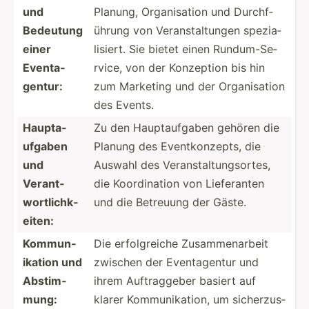
und
Planung, Organi­sation und Durchf­
Bedeutung
ührung von Verans­tal­tungen spezia­
einer
lis­iert. Sie bietet einen Rundum­-Se­
Eventa­
rvice, von der Konzeption bis hin
gentur:
zum Marketing und der Organi­sation
des Events.
Haupta­
Zu den Haupta­ufgaben gehören die
ufgaben
Planung des Eventk­onz­epts, die
und
Auswahl des Verans­tal­tun­gso­rtes,
Verant­
die Koordi­nation von Liefer­anten
wor­tli­chk­
und die Betreuung der Gäste.
eiten:
Kommun­
Die erfolg­reiche Zusamm­ena­rbeit
ikation und
zwischen der Eventa­gentur und
Abstim­
ihrem Auftra­ggeber basiert auf
mung:
klarer Kommun­ika­tion, um sicher­zus­