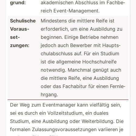
grund:
akadem­ischen Abschluss im Fachbe­
reich Event-­Man­age­ment.
Schulische
Mindestens die mittlere Reife ist
Voraus­
erford­erlich, um eine Ausbildung zu
set­
beginnen. Einige Betriebe nehmen
zungen:
jedoch auch Bewerber mit Haupts­
chu­lab­schluss auf. Für ein Studium
ist die allgemeine Hochsc­hul­reife
notwendig. Manchmal genügt auch
die mittlere Reife, eine Ausbildung
oder das Fachabitur für einen Fernle­
hrgang.
Der Weg zum Eventm­anager kann vielfältig sein,
sei es durch ein Vollze­its­tudium, ein duales
Studium, eine Ausbildung oder Weiter­bil­dung. Die
formalen Zulass­ung­svo­rau­sse­tzungen variieren je