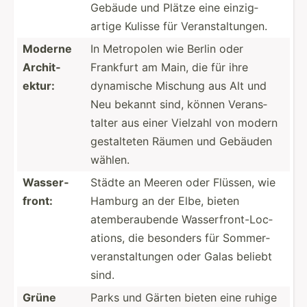
Gebäude und Plätze eine einzig­
artige Kulisse für Verans­tal­tungen.
Moderne
In Metropolen wie Berlin oder
Archit­
Frankfurt am Main, die für ihre
ektur:
dynamische Mischung aus Alt und
Neu bekannt sind, können Verans­
talter aus einer Vielzahl von modern
gestal­teten Räumen und Gebäuden
wählen.
Wasser­
Städte an Meeren oder Flüssen, wie
front:
Hamburg an der Elbe, bieten
atembe­rau­bende Wasser­fro­nt-­Loc­
ations, die besonders für Sommer­
ver­ans­tal­tungen oder Galas beliebt
sind.
Grüne
Parks und Gärten bieten eine ruhige