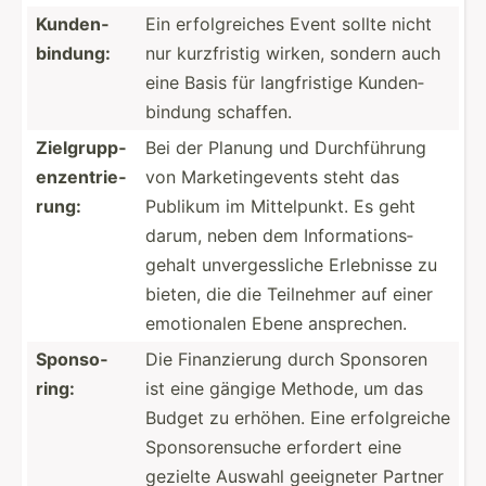
Kunden­
Ein erfolg­reiches Event sollte nicht
bin­dung:
nur kurzfr­istig wirken, sondern auch
eine Basis für langfr­istige Kunden­
bindung schaffen.
Zielgr­upp­
Bei der Planung und Durchf­ührung
enz­ent­rie­
von Market­ing­events steht das
rung:
Publikum im Mittel­punkt. Es geht
darum, neben dem Inform­ati­ons­
gehalt unverg­ess­liche Erlebnisse zu
bieten, die die Teilnehmer auf einer
emotio­nalen Ebene anspre­chen.
Sponso­
Die Finanz­ierung durch Sponsoren
ring:
ist eine gängige Methode, um das
Budget zu erhöhen. Eine erfolg­reiche
Sponso­ren­suche erfordert eine
gezielte Auswahl geeigneter Partner