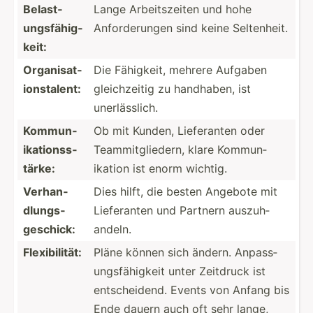
Belast­
Lange Arbeit­szeiten und hohe
ung­sfä­hig­
Anford­erungen sind keine Selten­heit.
keit:
Organi­sat­
Die Fähigkeit, mehrere Aufgaben
ion­sta­lent:
gleich­zeitig zu handhaben, ist
unerlä­sslich.
Kommun­
Ob mit Kunden, Liefer­anten oder
ika­tio­nss­
Teammi­tgl­iedern, klare Kommun­
tärke:
ikation ist enorm wichtig.
Verhan­
Dies hilft, die besten Angebote mit
dlu­ngs­
Liefer­anten und Partnern auszuh­
ges­chick:
andeln.
Flexib­ilität:
Pläne können sich ändern. Anpass­
ung­sfä­higkeit unter Zeitdruck ist
entsch­eidend. Events von Anfang bis
Ende dauern auch oft sehr lange,