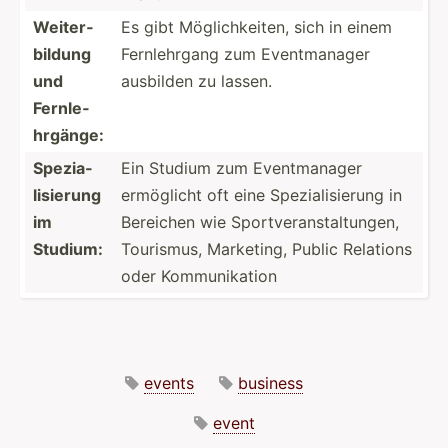
Weiter­
Es gibt Möglic­hke­iten, sich in einem
bildung
Fernle­hrgang zum Eventm­anager
und
ausbilden zu lassen.
Fernle­
hrg­änge:
Spezia­
Ein Studium zum Eventm­anager
lis­ierung
ermöglicht oft eine Spezia­lis­ierung in
im
Bereichen wie Sportv­era­nst­alt­ungen,
Studium:
Tourismus, Marketing, Public Relations
oder Kommun­ikation
events
business
event