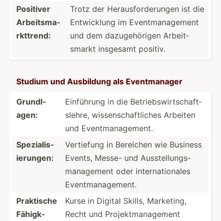
Positiver
Trotz der Heraus­for­der­ungen ist die
Arbeit­sma­
Entwic­klung im Eventm­ana­gement
rkt­trend:
und dem dazuge­hörigen Arbeit­
smarkt insgesamt positiv.
Studium und Ausbildung als Eventm­anager
Grundl­
Einführung in die Betrie­bsw­irt­sch­aft­
agen:
slehre, wissen­sch­aft­liches Arbeiten
und Eventm­ana­gement.
Spezia­lis­
Vertiefung in Bereichen wie Business
ier­ungen:
Events, Messe- und Ausste­llu­ngs­
man­agement oder intern­ati­onales
Eventm­ana­gement.
Praktische
Kurse in Digital Skills, Marketing,
Fähigk­
Recht und Projek­tma­nag­ement