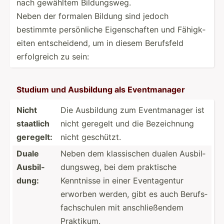
nach gewähltem Bildun­gsweg.
Neben der formalen Bildung sind jedoch
bestimmte persön­liche Eigens­chaften und Fähigk­
eiten entsch­eidend, um in diesem Berufsfeld
erfolg­reich zu sein:
Studium und Ausbildung als Eventm­anager
Nicht
Die Ausbildung zum Eventm­anager ist
staatlich
nicht geregelt und die Bezeic­hnung
geregelt:
nicht geschützt.
Duale
Neben dem klassi­schen dualen Ausbil­
Ausbil­
dun­gsweg, bei dem praktische
dung:
Kenntnisse in einer Eventa­gentur
erworben werden, gibt es auch Berufs­
fac­hsc­hulen mit anschl­ieß­endem
Praktikum.