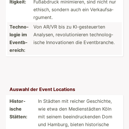
lti­gkeit:
Fußabdruck minimi­eren, sind nicht nur
ethisch, sondern auch ein Verkau­fsa­
rgu­ment.
Techno­
Von AR/VR bis zu KI-ges­teu­erten
logie im
Analysen, revolu­tio­nieren techno­log­
Eventb­
ische Innova­tionen die Eventb­ranche.
ereich:
Auswahl der Event Locations
Histor­
In Städten mit reicher Geschi­chte,
ische
wie etwa den Medien­städten Köln
Stätten:
mit seinem beeind­ruc­kenden Dom
und Hamburg, bieten histor­ische