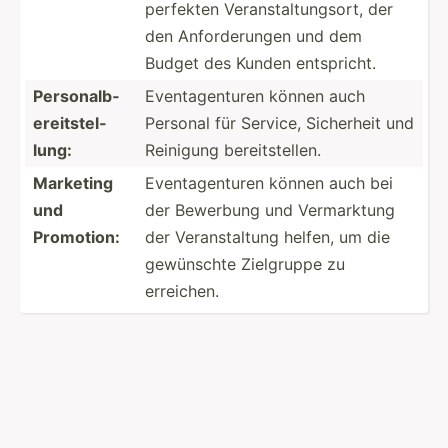
perfekten Verans­tal­tun­gsort, der
den Anford­erungen und dem
Budget des Kunden entspr­icht.
Person­alb­
Eventa­gen­turen können auch
ere­its­tel­
Personal für Service, Sicherheit und
lung:
Reinigung bereit­ste­llen.
Marketing
Eventa­gen­turen können auch bei
und
der Bewerbung und Vermar­ktung
Promotion:
der Verans­taltung helfen, um die
gewünschte Zielgruppe zu
erreichen.