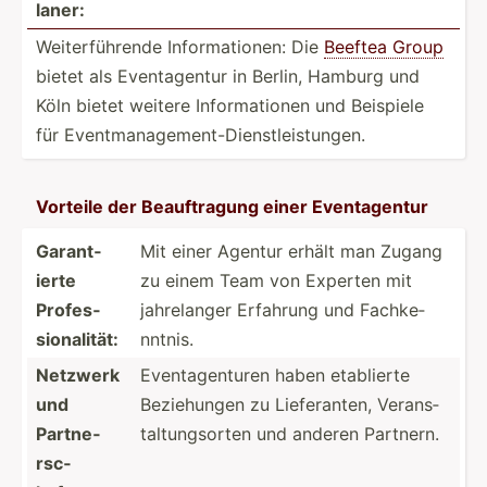
laner:
Weiter­füh­rende Inform­ati­onen: Die
Beeftea Group
bietet als Eventa­gentur in Berlin, Hamburg und
Köln bietet weitere Inform­ationen und Beispiele
für Eventm­ana­gem­ent­-Di­ens­tle­ist­ungen.
Vorteile der Beauft­ragung einer Eventa­gentur
Garant­
Mit einer Agentur erhält man Zugang
ierte
zu einem Team von Experten mit
Profes­
jahrel­anger Erfahrung und Fachke­
sio­nal­ität:
nntnis.
Netzwerk
Eventa­gen­turen haben etablierte
und
Bezieh­ungen zu Liefer­anten, Verans­
Partne­
tal­tun­gsorten und anderen Partnern.
rsc­