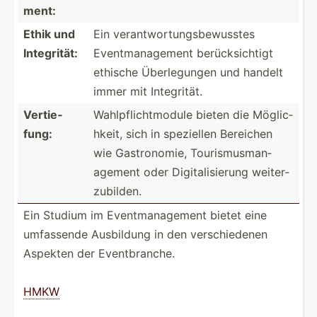
ment:
Ethik und
Ein verant­wor­tun­gsb­ewu­sstes
Integr­ität:
Eventm­ana­gement berück­sic­htigt
ethische Überle­gungen und handelt
immer mit Integr­ität.
Vertie­
Wahlpf­lic­htm­odule bieten die Möglic­
fung:
hkeit, sich in speziellen Bereichen
wie Gastro­nomie, Touris­mus­man­
agement oder Digita­lis­ierung weiter­
zub­ilden.
Ein Studium im Eventm­ana­gement bietet eine
umfassende Ausbildung in den versch­iedenen
Aspekten der Eventb­ranche.
HMKW