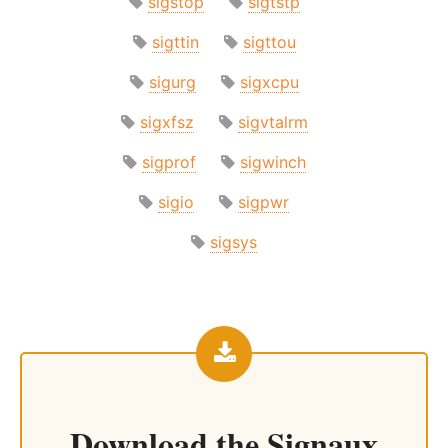
sigstop
sigtstp
sigttin
sigttou
sigurg
sigxcpu
sigxfsz
sigvtalrm
sigprof
sigwinch
sigio
sigpwr
sigsys
Download the
Signaux