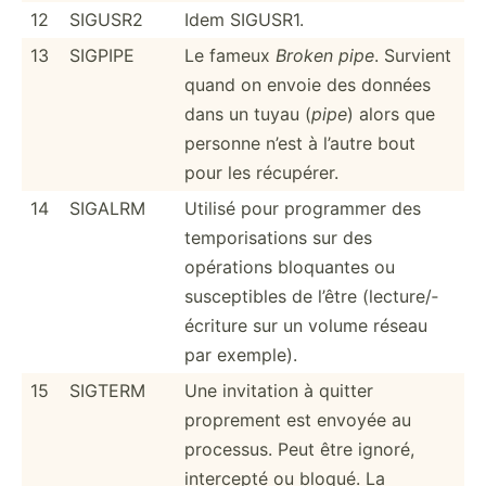
12
SIGUSR2
Idem SIGUSR1.
13
SIGPIPE
Le fameux
Broken pipe
. Survient
quand on envoie des données
dans un tuyau (
pipe
) alors que
personne n’est à l’autre bout
pour les récupérer.
14
SIGALRM
Utilisé pour programmer des
tempor­isa­tions sur des
opérations bloquantes ou
suscep­tibles de l’être (lectu­re/­
écr­iture sur un volume réseau
par exemple).
15
SIGTERM
Une invitation à quitter
proprement est envoyée au
processus. Peut être ignoré,
intercepté ou bloqué. La