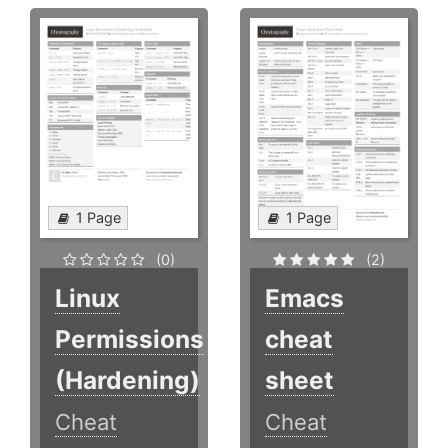
1 Page
1 Page
(0)
(2)
Linux
Emacs
Permissions
cheat
(Hardening)
sheet
Cheat
Cheat