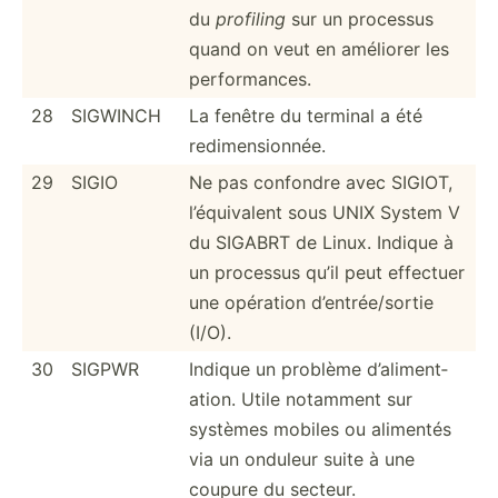
du
profiling
sur un processus
quand on veut en améliorer les
perfor­mances.
28
SIGWINCH
La fenêtre du terminal a été
redime­nsi­onnée.
29
SIGIO
Ne pas confondre avec SIGIOT,
l’équi­valent sous UNIX System V
du SIGABRT de Linux. Indique à
un processus qu’il peut effectuer
une opération d’entr­ée/­sortie
(I/O).
30
SIGPWR
Indique un problème d’alim­ent­
ation. Utile notamment sur
systèmes mobiles ou alimentés
via un onduleur suite à une
coupure du secteur.