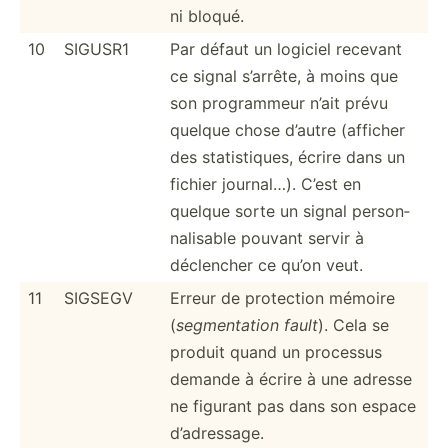
ni bloqué.
10
SIGUSR1
Par défaut un logiciel recevant
ce signal s’arrête, à moins que
son progra­mmeur n’ait prévu
quelque chose d’autre (afficher
des statis­tiques, écrire dans un
fichier journal…). C’est en
quelque sorte un signal person­
nal­isable pouvant servir à
déclencher ce qu’on veut.
11
SIGSEGV
Erreur de protection mémoire
(
segmen­tation fault
). Cela se
produit quand un processus
demande à écrire à une adresse
ne figurant pas dans son espace
d’adre­ssage.