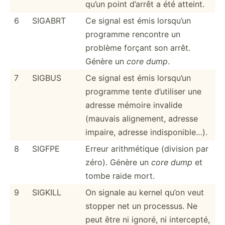
qu’un point d’arrêt a été atteint.
6
SIGABRT
Ce signal est émis lorsqu’un
programme rencontre un
problème forçant son arrêt.
Génère un
core dump
.
7
SIGBUS
Ce signal est émis lorsqu’un
programme tente d’utiliser une
adresse mémoire invalide
(mauvais aligne­ment, adresse
impaire, adresse indisp­oni­ble…).
8
SIGFPE
Erreur arithm­étique (division par
zéro). Génère un
core dump
et
tombe raide mort.
9
SIGKILL
On signale au kernel qu’on veut
stopper net un processus. Ne
peut être ni ignoré, ni interc­epté,