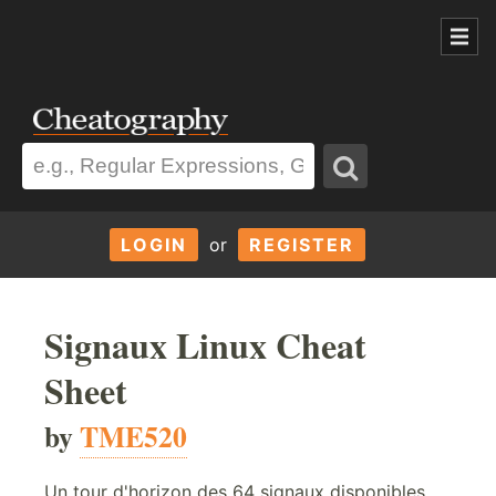
LOGIN
or
REGISTER
Signaux Linux Cheat
Sheet
by
TME520
Un tour d'horizon des 64 signaux disponibles