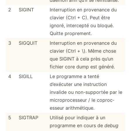
2
SIGINT
Interr­uption en provenance du
clavier (Ctrl + C). Peut être
ignoré, intercepté ou bloqué.
Quitte propre­ment.
3
SIGQUIT
Interr­uption en provenance du
clavier (Ctrl + \). Même chose
que SIGINT à cela près qu’un
fichier core dump est généré.
4
SIGILL
Le programme a tenté
d’exécuter une instru­ction
invalide ou non-su­pportée par le
microp­roc­esseur / le coproc­
esseur arithm­étique.
5
SIGTRAP
Utilisé pour indiquer à un
programme en cours de
debug