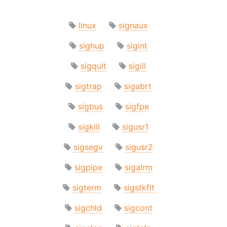
linux
signaux
sighup
sigint
sigquit
sigill
sigtrap
sigabrt
sigbus
sigfpe
sigkill
sigusr1
sigsegv
sigusr2
sigpipe
sigalrm
sigterm
sigstkflt
sigchld
sigcont