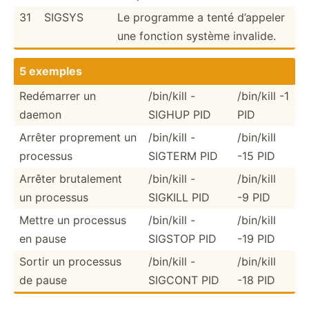
31
SIGSYS
Le programme a tenté d’appeler
une fonction système invalide.
5 exemples
Redémarrer un
/bin/kill -
/bin/kill -1
daemon
SIGHUP PID
PID
Arrêter proprement un
/bin/kill -
/bin/kill
processus
SIGTERM PID
-15 PID
Arrêter brutal­ement
/bin/kill -
/bin/kill
un processus
SIGKILL PID
-9 PID
Mettre un processus
/bin/kill -
/bin/kill
en pause
SIGSTOP PID
-19 PID
Sortir un processus
/bin/kill -
/bin/kill
de pause
SIGCONT PID
-18 PID