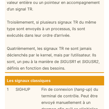
valeur entière ou un pointeur en accomp­agn­ement
d’un signal TR.
Troisi­ème­ment, si plusieurs signaux TR du même
type sont envoyés à un processus, ils sont
exécutés dans leur ordre d’arrivée.
Quatri­ème­ment, les signaux TR ne sont jamais
déclenchés par le kernel, mais par l’util­isa­teur. Ils
sont, un peu à la manière de
SIGUSR1
et
SIGUSR2
,
définis en fonction des besoins.
Les signaux classiques
1
SIGHUP
Fin de connexion (
hang-up
) du
terminal de contrôle. Peut être
envoyé manuel­lement à un
daemon afin qu’il se réinit­ialise.