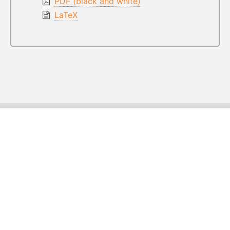
PDF (black and white)
LaTeX