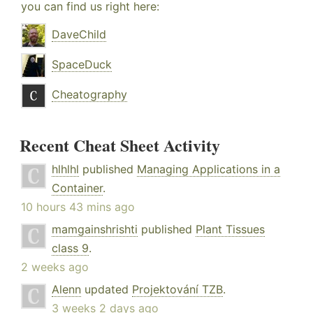
you can find us right here:
DaveChild
SpaceDuck
Cheatography
Recent Cheat Sheet Activity
hlhlhl
published
Managing Applications in a
Container
.
10 hours 43 mins ago
mamgainshrishti
published
Plant Tissues
class 9
.
2 weeks ago
Alenn
updated
Projektování TZB
.
3 weeks 2 days ago