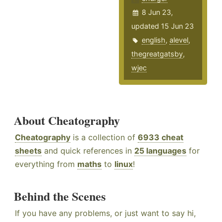
8 Jun 23,
updated 15 Jun 23
english
,
alevel
,
thegreatgatsby
,
wjec
About Cheatography
Cheatography
is a collection of
6933 cheat
sheets
and quick references in
25 languages
for
everything from
maths
to
linux
!
Behind the Scenes
If you have any problems, or just want to say hi,