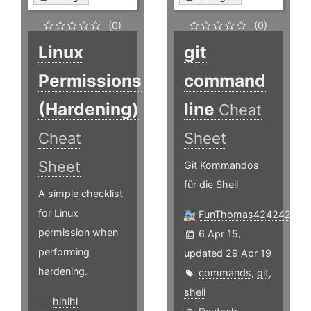
(0)
(0)
Linux
git
Permissions
command
(Hardening)
line
Cheat
Cheat
Sheet
Sheet
Git Kommandos
für die Shell
A simple checklist
for Linux
FunThomas424242
permission when
6 Apr 15,
performing
updated 29 Apr 19
hardening.
commands
,
git
,
shell
hlhlhl