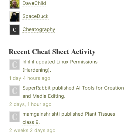
DaveChild
SpaceDuck
Cheatography
Recent Cheat Sheet Activity
hlhlhl
updated
Linux Permissions
(Hardening)
.
1 day 4 hours ago
SuperRabbit
published
AI Tools for Creation
and Media Editing
.
2 days, 1 hour ago
mamgainshrishti
published
Plant Tissues
class 9
.
2 weeks 2 days ago