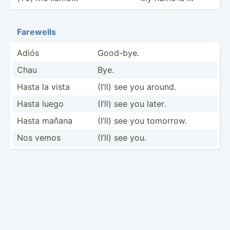
Farewells
Adiós
Good-bye.
Chau
Bye.
Hasta la vista
(I’ll) see you around.
Hasta luego
(I’ll) see you later.
Hasta mañana
(I’ll) see you tomorrow.
Nos vemos
(I’ll) see you.