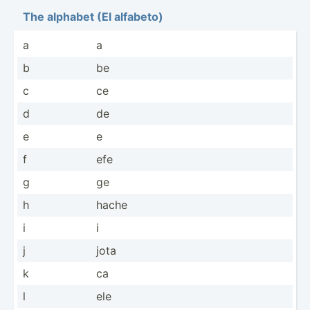
The alphabet (El alfabeto)
a
a
b
be
c
ce
d
de
e
e
f
efe
g
ge
h
hache
i
i
j
jota
k
ca
l
ele