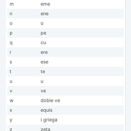
m
eme
n
ene
o
o
p
pe
q
cu
r
ere
s
ese
t
te
u
u
v
ve
w
doble ve
x
equis
y
i griega
z
zeta