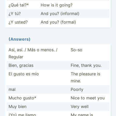
¿Qué tal?*
How is it going?
¿Y tú?
And you? (informal)
¿Y usted?
And you? (formal)
(Answers)
Así, así. / Más o menos. /
So-so
Regular
Bien, gracias
Fine, thank you.
El gusto es mío
The pleasure is
mine.
mal
Poorly
Mucho gusto*
Nice to meet you
Muy bien
Very well
(Yo) me llamo…
My name is …