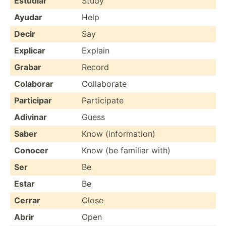
Estudiar
Study
Ayudar
Help
Decir
Say
Explicar
Explain
Grabar
Record
Colaborar
Collab­orate
Participar
Partic­ipate
Adivinar
Guess
Saber
Know (infor­mation)
Conocer
Know (be familiar with)
Ser
Be
Estar
Be
Cerrar
Close
Abrir
Open