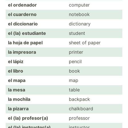
el ordenador
computer
el cuarderno
notebook
el diccio­nario
dictionary
el (la) estudiante
student
la hoja de papel
sheet of paper
la impresora
printer
el lápiz
pencil
el libro
book
el mapa
map
la mesa
table
la mochila
backpack
la pizarra
chalkboard
el (la) profes­or(a)
professor
el (la) instru­ctor(a)
instructor