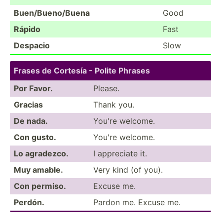
Buen/B­uen­o/Buena
Good
Rápido
Fast
Despacio
Slow
Frases de Cortesía - Polite Phrases
Por Favor.
Please.
Gracias
Thank you.
De nada.
You're welcome.
Con gusto.
You're welcome.
Lo agradezco.
I appreciate it.
Muy amable.
Very kind (of you).
Con permiso.
Excuse me.
Perdón.
Pardon me. Excuse me.