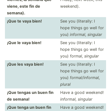
viene, este fin de
weekend).
semana).
¡Que te vaya bien!
See you (liter­ally: I
hope things go well for
you)
informal, singular
¡Que le vaya bien!
See you (liter­ally: I
hope things go well for
you)
formal, singular
¡Que les vaya bien!
See you (liter­ally: I
hope things go well for
you)
formal­/in­formal,
plural
¡Que tengas un buen fin
Have a good weekend!
de semana!
informal, singular
¡Que tenga un buen fin
Have a good weekend!