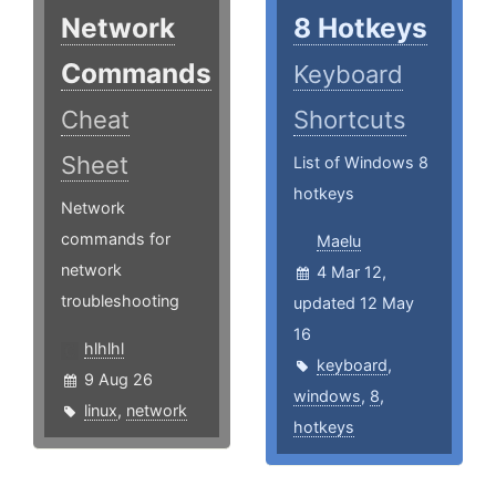
Network
8 Hotkeys
Commands
Keyboard
Cheat
Shortcuts
Sheet
List of Windows 8
hotkeys
Network
commands for
Maelu
network
4 Mar 12,
troubleshooting
updated 12 May
16
hlhlhl
keyboard
,
9 Aug 26
windows
,
8
,
linux
,
network
hotkeys