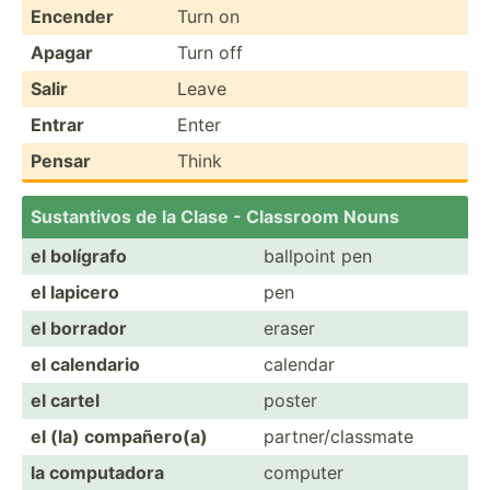
Encender
Turn on
Apagar
Turn off
Salir
Leave
Entrar
Enter
Pensar
Think
Sust­antivos de la Clase - Classroom Nouns
el bolígrafo
ballpoint pen
el lapicero
pen
el borrador
eraser
el calendario
calendar
el cartel
poster
el (la) compañ­ero(a)
partne­r/c­las­smate
la comput­adora
computer