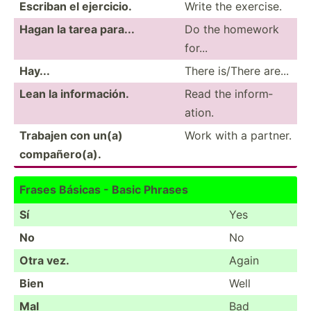
Escriban el ejercicio.
Write the exercise.
Hagan la tarea para...
Do the homework
for...
Hay...
There is/There are...
Lean la inform­ación.
Read the inform­
ation.
Trabajen con un(a)
Work with a partner.
compañ­ero(a).
Frases Básicas - Basic Phrases
Sí
Yes
No
No
Otra vez.
Again
Bien
Well
Mal
Bad