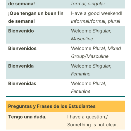
de semana!
formal, singular
¡Que tengan un buen fin
Have a good weekend!
de semana!
inform­al/­formal, plural
Bienvenido
Welcome
Singular,
Masculine
Bienve­nidos
Welcome
Plural, Mixed
Group/­Mas­culine
Bienvenida
Welcome
Singular,
Feminine
Bienve­nidas
Welcome
Plural,
Feminine
Preg­untas y Frases de los Estudi­antes
Tengo una duda.
I have a question./
Something is not clear.