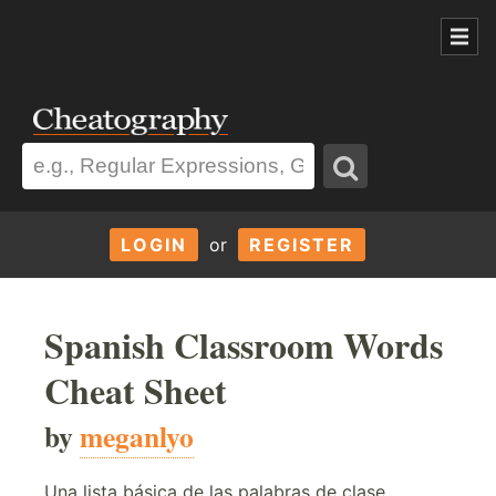
LOGIN
or
REGISTER
Spanish Classroom Words
Cheat Sheet
by
meganlyo
Una lista básica de las palabras de clase