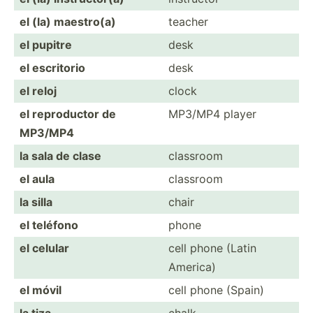
el (la) maestro(a)
teacher
el pupitre
desk
el escritorio
desk
el reloj
clock
el reprod­uctor de
MP3/MP4 player
MP3/MP4
la sala de clase
classroom
el aula
classroom
la silla
chair
el teléfono
phone
el celular
cell phone (Latin
America)
el móvil
cell phone (Spain)
la tiza
chalk