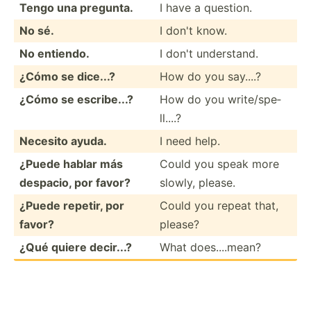
Tengo una pregunta.
I have a question.
No sé.
I don't know.
No entiendo.
I don't unders­tand.
¿Cómo se dice...?
How do you say....?
¿Cómo se escrib­e...?
How do you write/­spe­
ll....?
Necesito ayuda.
I need help.
¿Puede hablar más
Could you speak more
despacio, por favor?
slowly, please.
¿Puede repetir, por
Could you repeat that,
favor?
please?
¿Qué quiere decir...?
What does....mean?