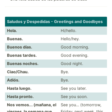
Saludos y Desped­idas - Greetings and Goodbyes
Hola.
Hi/hello.
Buenas.
Hello/hey.
Buenos días.
Good morning.
Buenas tardes.
Good evening.
Buenas noches.
Good night.
Ciao/Chau.
Bye.
Adiós.
Bye.
Hasta luego.
See you later.
Hasta pronto.
See you soon.
Nos vemos... (mañana, el
See you... (tomorrow,
viernes, la semana que
Friday, next week, this