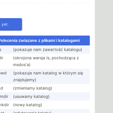
 yet.
Polecenia zwiazane z plikami i katalogami
s
(pokazuje nam zawartość katalogu)
ir
(okrojona wersja ls, pochodząca z
msdos'a)
pwd
(pokazuje nam katalog w którym się
znajdu­jemy)
cd
(zmieniamy katalog)
rmdir
(usuwamy katalog)
mkdir
(nowy katalog)