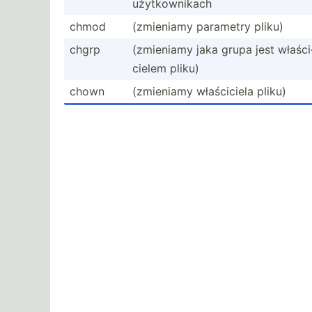
użytko­wnikach
chmod
(zmieniamy parametry pliku)
chgrp
(zmieniamy jaka grupa jest właści
cielem pliku)
chown
(zmieniamy właści­ciela pliku)