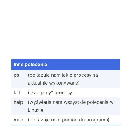
Inne polecenia
ps
(pokazuje nam jakie procesy są
aktualnie wykony­wane)
kill
("za­bij­amy­" procesy)
help
(wyświetla nam wszystkie polecenia w
Linuxie)
man
(pokazuje nam pomoc do programu)