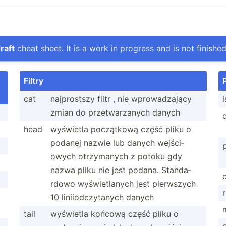
raft
cheat sheet. It is a work in progress and is not finished
Filtry
cat
najpro­stszy filtr , nie wprowa­dzający
l
zmian do przetw­arz­anych danych
d
head
wyświetla początkową część pliku o
podanej nazwie lub danych wejści­
owych otrzym­anych z potoku gdy
nazwa pliku nie jest podana. Standa­
rdowo wyświe­tlanych jest pierwszych
10 liniio­dcz­ytanych danych
tail
wyświetla końcową część pliku o