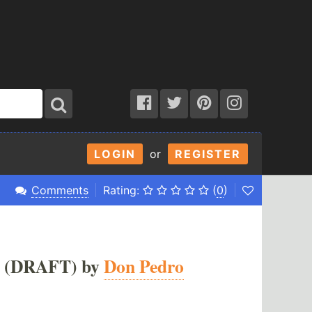
LOGIN
or
REGISTER
Comments
Rating:
(
0
)
(DRAFT) by
Don Pedro