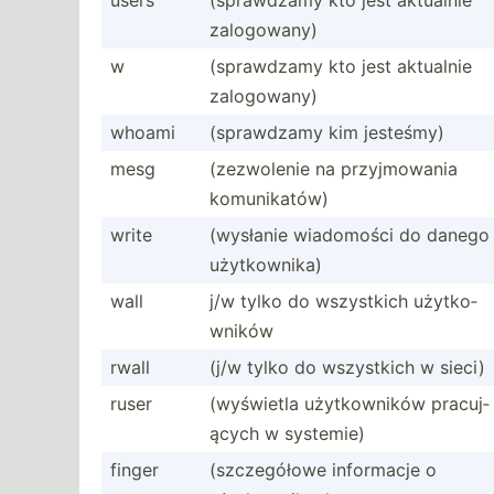
users
(spraw­dzamy kto jest aktualnie
zalogo­wany)
w
(spraw­dzamy kto jest aktualnie
zalogo­wany)
whoami
(spraw­dzamy kim jesteśmy)
mesg
(zezwo­lenie na przyjm­owania
komuni­katów)
write
(wysłanie wiadomości do danego
użytko­wnika)
wall
j/w tylko do wszystkich użytko­
wników
rwall
(j/w tylko do wszystkich w sieci)
ruser
(wyświetla użytko­wników pracuj­
ących w systemie)
finger
(szcze­gółowe informacje o