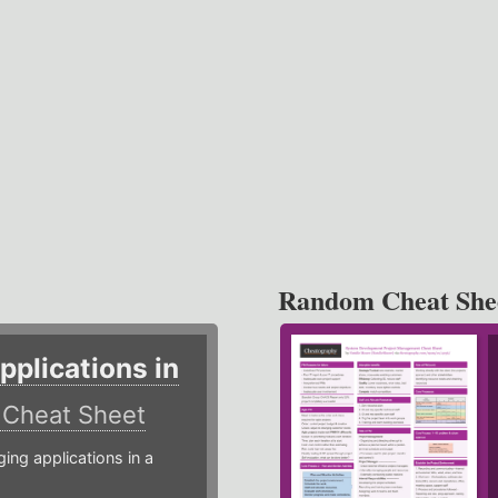
Random Cheat She
plications in
r
Cheat Sheet
g applications in a