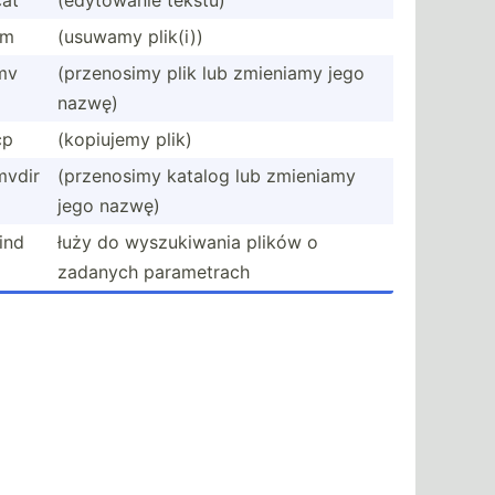
cat
(edyto­wanie tekstu)
rm
(usuwamy plik(i))
mv
(przen­osimy plik lub zmieniamy jego
nazwę)
cp
(kopiujemy plik)
mvdir
(przen­osimy katalog lub zmieniamy
jego nazwę)
find
łuży do wyszuk­iwania plików o
zadanych parame­trach