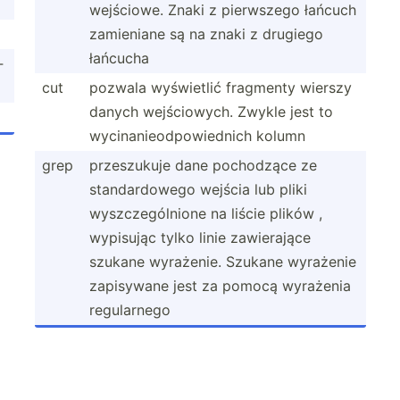
wejściowe. Znaki z pierwszego łańcuch
zamieniane są na znaki z drugiego
łańcucha
­
cut
pozwala wyświetlić fragmenty wierszy
danych wejści­owych. Zwykle jest to
wycina­nie­odp­owi­ednich kolumn
grep
przesz­ukuje dane pochodzące ze
standa­rdowego wejścia lub pliki
wyszcz­egó­lnione na liście plików ,
wypisując tylko linie zawier­ające
szukane wyrażenie. Szukane wyrażenie
zapisywane jest za pomocą wyrażenia
regula­rnego