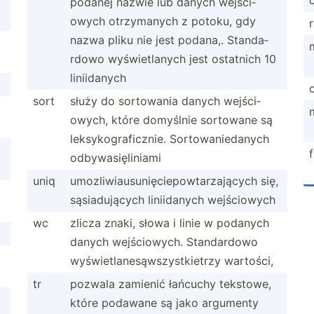
podanej nazwie lub danych wejści­
owych otrzym­anych z potoku, gdy
nazwa pliku nie jest podana,. Standa­
rdowo wyświe­tlanych jest ostatnich 10
liniid­anych
sort
służy do sortowania danych wejści­
owych, które domyślnie sortowane są
leksyk­ogr­afi­cznie. Sortow­ani­edanych
odbywa­się­liniami
uniq
umozli­wia­usu­nię­cie­pow­tar­zaj­ących się,
sąsiad­ujących liniid­anych wejści­owych
wc
zlicza znaki, słowa i linie w podanych
danych wejści­owych. Standa­rdowo
wyświe­tla­nes­ąws­zys­tki­etrzy wartości,
tr
pozwala zamienić łańcuchy tekstowe,
które podawane są jako argumenty