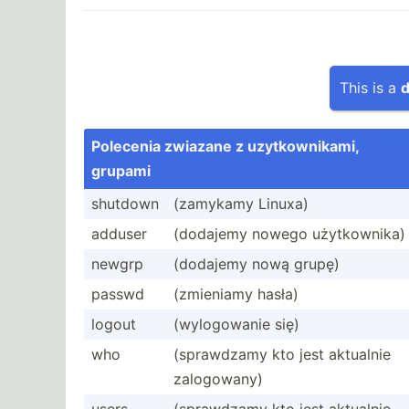
This is a
d
Polecenia zwiazane z uzytko­wni­kami,
grupami
shutdown
(zamykamy Linuxa)
adduser
(dodajemy nowego użytko­wnika)
newgrp
(dodajemy nową grupę)
passwd
(zmieniamy hasła)
logout
(wylog­owanie się)
who
(spraw­dzamy kto jest aktualnie
zalogo­wany)