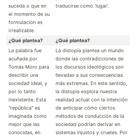
suceda o que en
traducirse como ‘lugar’.
el momento de su
formul­ación es
irreal­izable.
¿Qué plantea?
¿Qué plantea?
La palabra fue
La distopía plantea un mundo
acuñada por
donde las contra­dic­ciones de
Tomás Moro para
los discursos ideoló­gicos son
describir una
llevadas a sus consec­uencias
sociedad ideal, y
más extremas. En este sentido,
por lo tanto
la distopía explora nuestra
inexis­tente. Esta
realidad actual con la intención
"­rep­úbl­ica­" es
de anticipar cómo ciertos
imaginada como
métodos de conducción de la
mejor que las
sociedad podrían derivar en
conocidas, en
sistemas injustos y crueles. Por