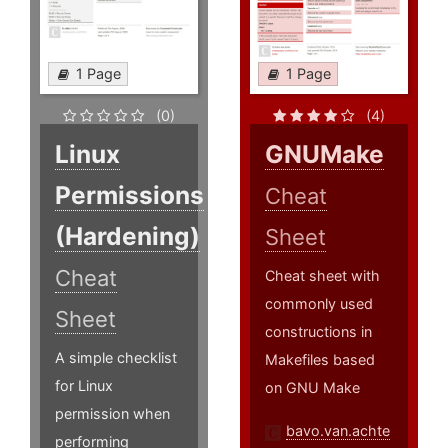
1 Page
1 Page
(0)
(4)
Linux
GNUMake
Permissions
Cheat
(Hardening)
Sheet
Cheat
Cheat sheet with
commonly used
Sheet
constructions in
A simple checklist
Makefiles based
for Linux
on GNU Make
permission when
bavo.van.achte
performing