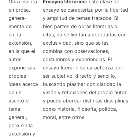
Obra escrita
Ensayos litera­rios:
esta clase de
en prosa,
ensayo se caract­eriza por la libertad
genera­
y amplitud de temas tratados. Si
lmente de
bien parten de obras literarias o
corta
citas, no se limitan a abordarlas con
extensión,
exclus­ividad, sino que se las
en la que el
combina con observ­aci­ones,
autor
costumbres y experi­encias. El
expone sus
ensayo literario se caract­eriza por
propias
ser subjetivo, directo y sencillo,
ideas acerca
buscando plasmar con claridad la
de un
visión y reflex­iones del propio autor
asunto o
y puede abordar distintas discip­linas
tema
como historia, filosofía, política,
general,
moral, entre otros.
pero sin la
extensión y