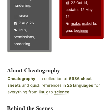
22 Oct 14,
hardening.
updated 12 May
hlhlhl
16
7 Aug 26
make
,
makefile
,
linux
,
gnu
,
beginner
permissions
,
hardening
About Cheatography
Cheatography
is a collection of
6936 cheat
sheets
and quick references in
25 languages
for
everything from
linux
to
science
!
Behind the Scenes