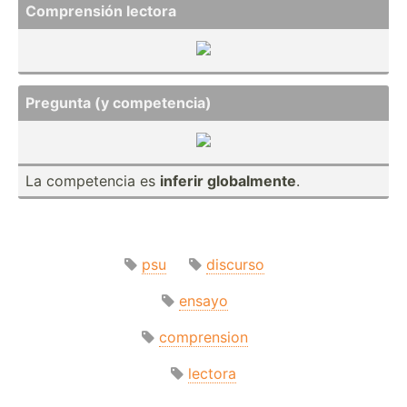
Compre­nsión lectora
Pregunta (y compet­encia)
La compet­encia es
inferir global­mente
.
psu
discurso
ensayo
comprension
lectora