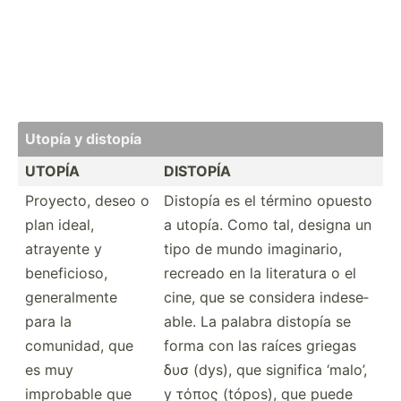
Utopía y distopía
UTOPÍA
DISTOPÍA
Proyecto, deseo o
Distopía es el término opuesto
plan ideal,
a utopía. Como tal, designa un
atrayente y
tipo de mundo imagin­ario,
benefi­cioso,
recreado en la literatura o el
genera­lmente
cine, que se considera indese­
para la
able. La palabra distopía se
comunidad, que
forma con las raíces griegas
es muy
δυσ (dys), que significa ‘malo’,
improbable que
y τόπος (tópos), que puede