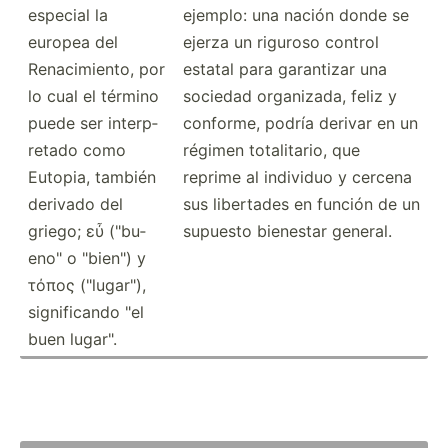
especial la
ejemplo: una nación donde se
europea del
ejerza un riguroso control
Renaci­miento, por
estatal para garantizar una
lo cual el término
sociedad organi­zada, feliz y
puede ser interp­
conforme, podría derivar en un
retado como
régimen totali­tario, que
Eutopia, también
reprime al individuo y cercena
derivado del
sus libertades en función de un
griego; εὖ ("bu­
supuesto bienestar general.
eno­" o "­bie­n") y
τόπος ("lu­gar­"),
signif­icando "el
buen lugar".