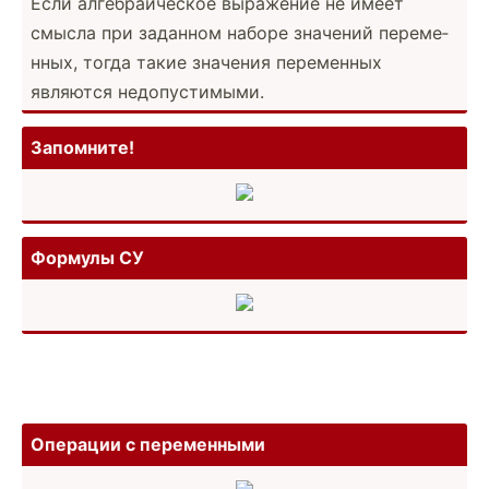
Если алгебр­аич­еское выражение не имеет
смысла при заданном наборе значений переме­
нных, тогда такие значения переменных
являются недопу­сти­мыми.
Запомните!
Формулы СУ
Операции с переме­нными