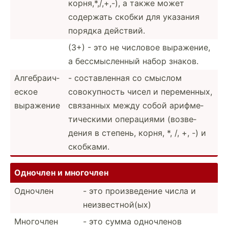
корня,­*,/­,+,-), а также может
содержать скобки для указания
порядка действий.
(3+) - это не числовое выражение,
а бессмы­сленный набор знаков.
Алгебр­аич­
- состав­ленная со смыслом
еское
совоку­пность чисел и переме­нных,
выражение
связанных между собой арифме­
тич­ескими операциями (возве­
дения в степень, корня, *, /, +, -) и
скобками.
Одночлен и многочлен
Одночлен
- это произв­едение числа и
неизве­стн­ой(ых)
Многочлен
- это сумма одночленов