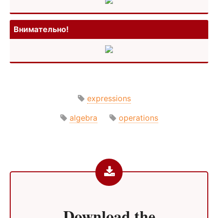
Внимат­ельно!
expressions
algebra
operations
Download the