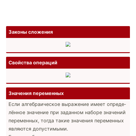
Законы сложения
Свойства операций
Значения переменных
Если алгебр­аич­еское выражение имеет опреде­
лённое значение при заданном наборе значений
переме­нных, тогда такие значения переменных
являются допуст­имыми.