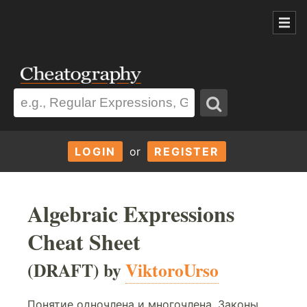
LOGIN
or
REGISTER
Algebraic Expressions
Cheat Sheet
(DRAFT) by
ViktoroUrso
Понятие одночлена и многочлена. Законы