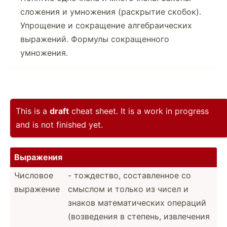
сложения и умножения (раскрытие скобок).
Упрощение и сокращение алгебраических
выражений. Формулы сокращенного
умножения.
This is a
draft
cheat sheet. It is a work in progress
and is not finished yet.
Выражения
Числовое
- тождество, состав­ленное со
выражение
смыслом и только из чисел и
знаков матема­тич­еских операций
(возве­дения в степень, извлечения