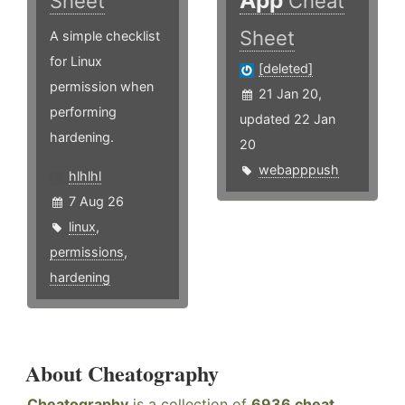
Sheet
Cheat
Sheet
A simple checklist
for Linux
[deleted]
permission when
21 Jan 20,
performing
updated 22 Jan
hardening.
20
webapppush
hlhlhl
7 Aug 26
linux
,
permissions
,
hardening
About Cheatography
Cheatography
is a collection of
6936 cheat