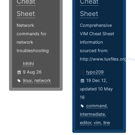
Cheat
Cheat
Sheet
Sheet
Network
Comprehensive
commands for
VIM Cheat Sheet
network
information
troubleshooting
sourced from:
http://www.tuxfiles.org/li
hlhlhl
9 Aug 26
typo209
linux
,
network
19 Dec 12,
updated 10 May
16
command
,
intermediate
,
editor
,
vim
,
line