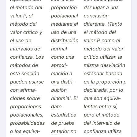
el método del
proporción
dar lugar a una
valor P, el
poblac­ional
conclusión
método del
mediante el
diferente. (Tanto
valor crítico y
uso de una
el método del
el uso de
distri­bución
valor P como el
intervalos de
normal
método del valor
confianza. Los
como una
crítico utilizan la
métodos de
aproxi­
misma desviación
esta sección
mación a
estándar basada
pueden usarse
una distri­
en la proporción p
con afirma­
bución
declarada, por lo
ciones sobre
binomial. El
que son equiva­
propor­ciones
dato
lentes entre sí;
poblac­ion­ales,
estadí­stico
pero el método
probab­ili­dades
de prueba
del intervalo de
o los equiva­
anterior no
confianza utiliza