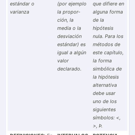
estándar o
(por ejemplo
que difiere en
varianza
la propor­
alguna forma
ción, la
de la
media o la
hipótesis
desviación
nula. Para los
estándar) es
métodos de
igual a algún
este capítulo,
valor
la forma
declarado.
simbólica de
la hipótesis
altern­ativa
debe usar
uno de los
siguientes
símbolos: <,
>, Þ.