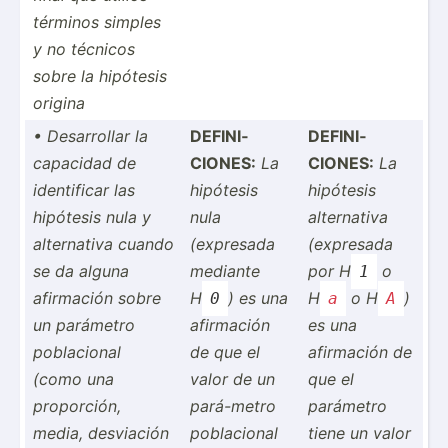
términos simples
y no técnicos
sobre la hipótesis
origina
• Desarr­ollar la
DEFINI­
DEFINI­
capacidad de
CIONES:
La
CIONES:
La
identi­ficar las
hipótesis
hipótesis
hipótesis nula y
nula
altern­ativa
altern­ativa cuando
(expresada
(expresada
se da alguna
mediante
por H
o
1
afirmación sobre
H
) es una
H
o H
)
0
a
A
un parámetro
afirmación
es una
poblac­ional
de que el
afirmación de
(como una
valor de un
que el
propor­ción,
pará-metro
parámetro
media, desviación
poblac­ional
tiene un valor