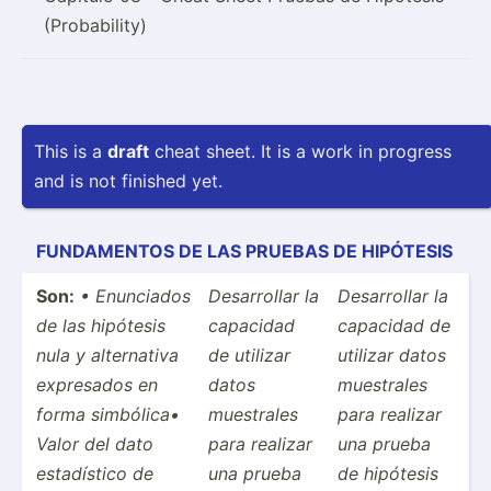
(Probability)
This is a
draft
cheat sheet. It is a work in progress
and is not finished yet.
FUND­AMENTOS DE LAS PRUEBAS DE HIPÓTE­SIS
Son:
• Enunciados
Desarr­ollar la
Desarr­ollar la
de las hipótesis
capacidad
capacidad de
nula y altern­ativa
de utilizar
utilizar datos
expresados en
datos
muestrales
forma simbólica•
muestrales
para realizar
Valor del dato
para realizar
una prueba
estadí­stico de
una prueba
de hipótesis