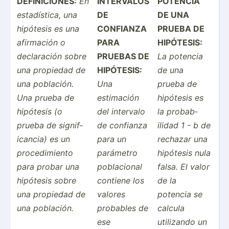
DEFINI­CIONES:
En
INTERVALOS
POTENCIA
estadí­stica, una
DE
DE UNA
hipótesis es una
CONFIANZA
PRUEBA DE
afirmación o
PARA
HIPÓTESIS:
declar­ación sobre
PRUEBAS DE
La potencia
una propiedad de
HIPÓTESIS:
de una
una población.
Una
prueba de
Una prueba de
estimación
hipótesis es
hipótesis (o
del intervalo
la probab­
prueba de signif­
de confianza
ilidad 1 - b de
ica­ncia) es un
para un
rechazar una
proced­imiento
parámetro
hipótesis nula
para probar una
poblac­ional
falsa. El valor
hipótesis sobre
contiene los
de la
una propiedad de
valores
potencia se
una población.
probables de
calcula
ese
utilizando un