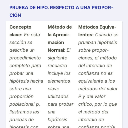
PRUEBA DE HIPO. RESPECTO A UNA PROPOR­
CIÓN
Concepto
Método de
Métodos Equiva­
clave:
En esta
la Aproxi­
lentes:
Cuando se
sección se
mación
prueban hipótesis
describe un
Normal
:
El
sobre propor­
proced­imiento
siguiente
ciones, el método
completo para
recuadro
del intervalo de
probar una
incluye los
confianza no es
hipótesis hecha
elementos
equiva­lente a los
sobre una
clave
métodos del valor
proporción
utilizados
P y del valor
poblac­ional p.
para probar
crítico, por lo que
Ilustramos las
una
el método del
pruebas de
hipótesis
intervalo de
hipótesis con
sobre una
confianza podría