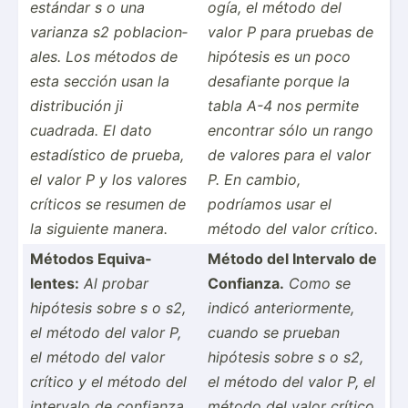
estándar s o una
ogía, el método del
varianza s2 poblac­ion­
valor P para pruebas de
ales. Los métodos de
hipótesis es un poco
esta sección usan la
desafiante porque la
distri­bución ji
tabla A-4 nos permite
cuadrada. El dato
encontrar sólo un rango
estadí­stico de prueba,
de valores para el valor
el valor P y los valores
P. En cambio,
críticos se resumen de
podríamos usar el
la siguiente manera.
método del valor crítico.
Métodos Equiva­
Método del Intervalo de
lentes:
Al probar
Confianza.
Como se
hipótesis sobre s o s2,
indicó anteri­orm­ente,
el método del valor P,
cuando se prueban
el método del valor
hipótesis sobre s o s2,
crítico y el método del
el método del valor P, el
intervalo de confianza
método del valor crítico