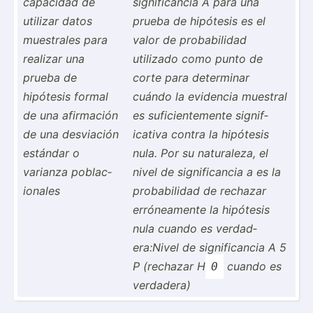
capacidad de
signif­icancia A para una
utilizar datos
prueba de hipótesis es el
muestrales para
valor de probab­ilidad
realizar una
utilizado como punto de
prueba de
corte para determinar
hipótesis formal
cuándo la evidencia muestral
de una afirmación
es sufici­ent­emente signif­
de una desviación
icativa contra la hipótesis
estándar o
nula. Por su natura­leza, el
varianza poblac­
nivel de signif­icancia a es la
ionales
probab­ilidad de rechazar
erróne­amente la hipótesis
nula cuando es verdad­
era­:Nivel de signif­icancia A 5
P (rechazar H
cuando es
0
verdadera)