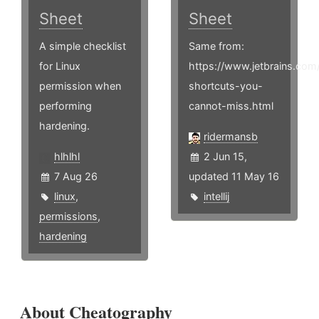
Sheet
Sheet
A simple checklist
Same from:
for Linux
https://www.jetbrains.com
permission when
shortcuts-you-
performing
cannot-miss.html
hardening.
ridermansb
hlhlhl
2 Jun 15,
7 Aug 26
updated 11 May 16
linux
,
intellij
permissions
,
hardening
About Cheatography