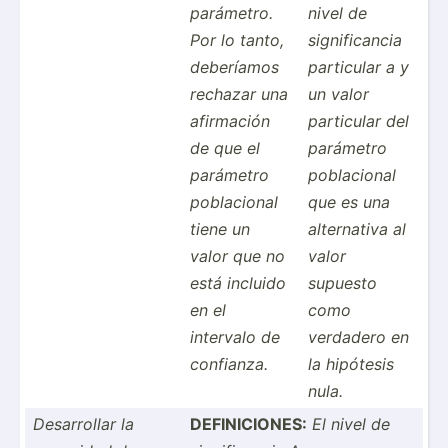
parámetro.
nivel de
Por lo tanto,
signif­icancia
deberíamos
particular a y
rechazar una
un valor
afirmación
particular del
de que el
parámetro
parámetro
poblac­ional
poblac­ional
que es una
tiene un
altern­ativa al
valor que no
valor
está incluido
supuesto
en el
como
intervalo de
verdadero en
confianza.
la hipótesis
nula.
Desarr­ollar la
DEFINI­CIONES:
El nivel de