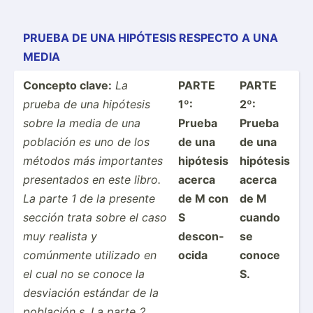
PRUEBA DE UNA HIPÓTESIS RESPECTO A UNA
MEDIA
Concepto clave:
La
PARTE
PARTE
prueba de una hipótesis
1º:
2º:
sobre la media de una
Prueba
Prueba
población es uno de los
de una
de una
métodos más import­antes
hipótesis
hipótesis
presen­tados en este libro.
acerca
acerca
La parte 1 de la presente
de M con
de M
sección trata sobre el caso
S
cuando
muy realista y
descon­
se
comúnmente utilizado en
ocida
conoce
el cual no se conoce la
S.
desviación estándar de la
población s. La parte 2