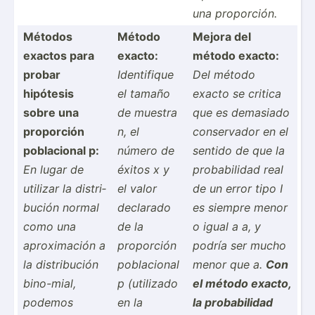
una propor­ción.
Métodos
Método
Mejora del
exactos para
exacto:
método exacto:
probar
Identi­fique
Del método
hipótesis
el tamaño
exacto se critica
sobre una
de muestra
que es demasiado
proporción
n, el
conser­vador en el
poblac­ional p:
número de
sentido de que la
En lugar de
éxitos x y
probab­ilidad real
utilizar la distri­
el valor
de un error tipo I
bución normal
declarado
es siempre menor
como una
de la
o igual a a, y
aproxi­mación a
proporción
podría ser mucho
la distri­bución
poblac­ional
menor que a.
Con
bino-mial,
p (utilizado
el método exacto,
podemos
en la
la probab­ilidad