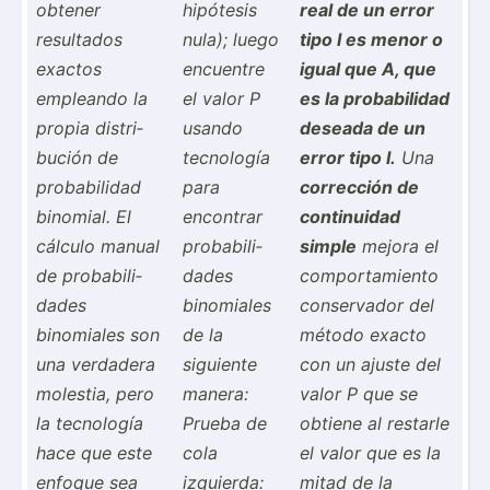
obtener
hipótesis
real de un error
resultados
nula); luego
tipo I es menor o
exactos
encuentre
igual que A, que
empleando la
el valor P
es la probab­ilidad
propia distri­
usando
deseada de un
bución de
tecnología
error tipo I.
Una
probab­ilidad
para
corrección de
binomial. El
encontrar
contin­uidad
cálculo manual
probab­ili­
simple
mejora el
de probab­ili­
dades
compor­tam­iento
dades
binomiales
conser­vador del
binomiales son
de la
método exacto
una verdadera
siguiente
con un ajuste del
molestia, pero
manera:
valor P que se
la tecnología
Prueba de
obtiene al restarle
hace que este
cola
el valor que es la
enfoque sea
izquierda:
mitad de la