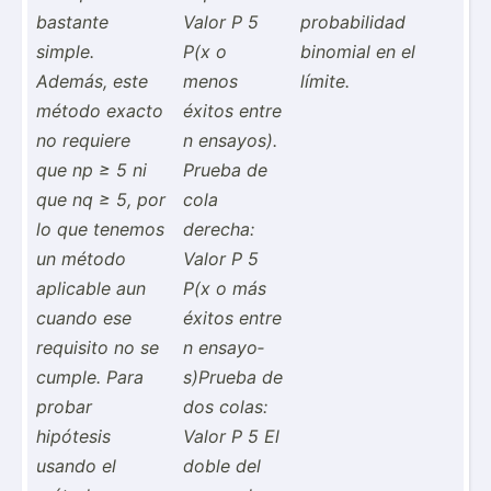
bastante
Valor P 5
probab­ilidad
simple.
P(x o
binomial en el
Además, este
menos
límite.
método exacto
éxitos entre
no requiere
n ensayos).
que np ≥ 5 ni
Prueba de
que nq ≥ 5, por
cola
lo que tenemos
derecha:
un método
Valor P 5
aplicable aun
P(x o más
cuando ese
éxitos entre
requisito no se
n ensayo­
cumple. Para
s)P­rueba de
probar
dos colas:
hipótesis
Valor P 5 El
usando el
doble del