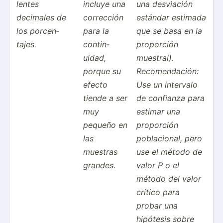
lentes
incluye una
una desviación
decimales de
corrección
estándar estimada
los porcen­
para la
que se basa en la
tajes.
contin­
proporción
uidad,
muestral).
porque su
Recome­nda­ción:
efecto
Use un intervalo
tiende a ser
de confianza para
muy
estimar una
pequeño en
proporción
las
poblac­ional, pero
muestras
use el método de
grandes.
valor P o el
método del valor
crítico para
probar una
hipótesis sobre