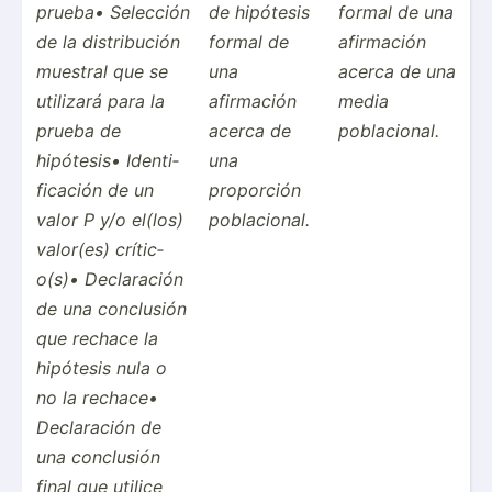
prueba• Selección
de hipótesis
formal de una
de la distri­bución
formal de
afirmación
muestral que se
una
acerca de una
utilizará para la
afirmación
media
prueba de
acerca de
poblac­ional.
hipótesis• Identi­
una
fic­ación de un
proporción
valor P y/o el(los)
poblac­ional.
valor(es) crític­
o(s)• Declar­ación
de una conclusión
que rechace la
hipótesis nula o
no la rechace•
Declar­ación de
una conclusión
final que utilice