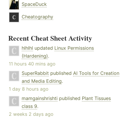
SpaceDuck
Cheatography
Recent Cheat Sheet Activity
hlhlhl
updated
Linux Permissions
(Hardening)
.
11 hours 40 mins ago
SuperRabbit
published
AI Tools for Creation
and Media Editing
.
1 day 8 hours ago
mamgainshrishti
published
Plant Tissues
class 9
.
2 weeks 2 days ago