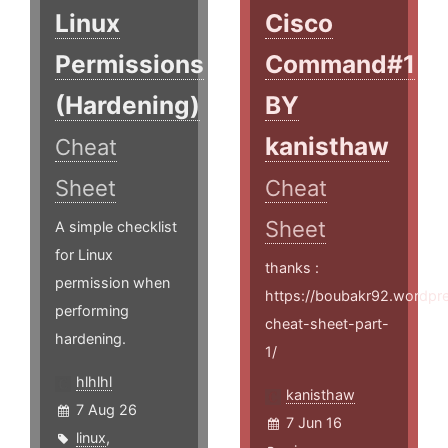
Linux
Cisco
Permissions
Command#1
(Hardening)
BY
kanisthaw
Cheat
Sheet
Cheat
Sheet
A simple checklist
for Linux
thanks :
permission when
https://boubakr92.wordpr
performing
cheat-sheet-part-
hardening.
1/
hlhlhl
kanisthaw
7 Aug 26
7 Jun 16
linux
,