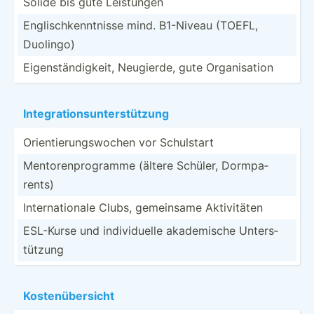
Solide bis gute Leistungen
Englis­chk­enn­tnisse mind. B1-Niveau (TOEFL,
Duolingo)
Eigens­tän­dig­keit, Neugierde, gute Organi­sation
Integr­ati­ons­unt­ers­tützung
Orient­ier­ung­swochen vor Schulstart
Mentor­enp­rog­ramme (ältere Schüler, Dormpa­
rents)
Intern­ati­onale Clubs, gemeinsame Aktivi­täten
ESL-Kurse und indivi­duelle akadem­ische Unters­
tützung
Kosten­übe­rsicht