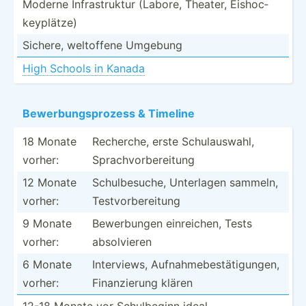
Moderne Infras­truktur (Labore, Theater, Eishoc­
key­plätze)
Sichere, weltoffene Umgebung
High Schools in Kanada
Bewerb­ung­spr­ozess & Timeline
18 Monate
Recherche, erste Schula­uswahl,
vorher:
Sprach­vor­ber­eitung
12 Monate
Schulb­esuche, Unterlagen sammeln,
vorher:
Testvo­rbe­reitung
9 Monate
Bewerb­ungen einrei­chen, Tests
vorher:
absolv­ieren
6 Monate
Interv­iews, Aufnah­meb­est­äti­gungen,
vorher:
Finanz­ierung klären
12-18 Monate vor Schulb­eginn ideal