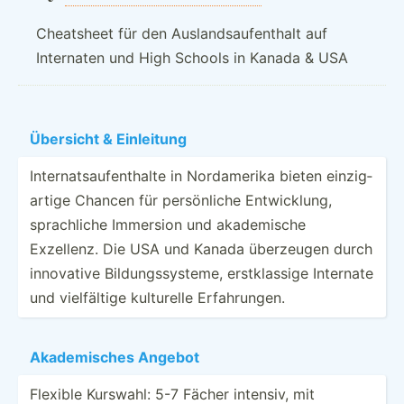
Cheatsheet für den Auslandsaufenthalt auf
Internaten und High Schools in Kanada & USA
Übersicht & Einleitung
Intern­ats­auf­ent­halte in Nordam­erika bieten einzig­
artige Chancen für persön­liche Entwic­klung,
sprach­liche Immersion und akadem­ische
Exzellenz. Die USA und Kanada überzeugen durch
innovative Bildun­gss­ysteme, erstkl­assige Internate
und vielfä­ltige kulturelle Erfahr­ungen.
Akadem­isches Angebot
Flexible Kurswahl: 5-7 Fächer intensiv, mit