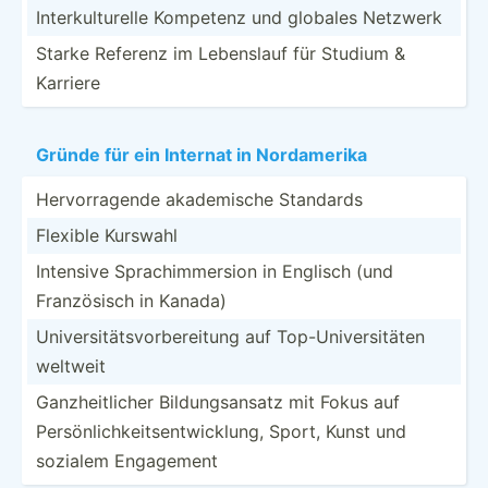
Interk­ult­urelle Kompetenz und globales Netzwerk
Starke Referenz im Lebenslauf für Studium &
Karriere
Gründe für ein Internat in Nordam­erika
Hervor­ragende akadem­ische Standards
Flexible Kurswahl
Intensive Sprach­imm­ersion in Englisch (und
Franzö­sisch in Kanada)
Univer­sit­äts­vor­ber­eitung auf Top-Un­ive­rsi­täten
weltweit
Ganzhe­itl­icher Bildun­gsa­nsatz mit Fokus auf
Persön­lic­hke­its­ent­wic­klung, Sport, Kunst und
sozialem Engagement