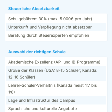
Steuer­liche Absetz­barkeit
Schulg­ebü­hren: 30% (max. 5.000€ pro Jahr)
Unterkunft und Verpfl­egung nicht absetzbar
Beratung durch Steuer­exp­erten empfohlen
Auswahl der richtigen Schule
Akadem­ische Exzellenz (AP- und IB-Pro­gramme)
Größe der Klassen (USA: 8-15 Schüler; Kanada:
12-16 Schüler)
Lehrer­-Sc­hül­er-­Ver­hältnis (Kanada meist 1:7 bis
1:8)
Lage und Infras­truktur des Campus
Sprach­liche und kulturelle Angebote