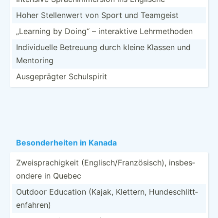
Hoher Stelle­nwert von Sport und Teamgeist
„Learning by Doing“ – intera­ktive Lehrme­thoden
Indivi­duelle Betreuung durch kleine Klassen und
Mentoring
Ausgep­rägter Schuls­pirit
Besond­erh­eiten in Kanada
Zweisp­rac­higkeit (Engli­sch­/Fr­anz­ösi­sch), insbes­
ondere in Quebec
Outdoor Education (Kajak, Klettern, Hundes­chl­itt­
enf­ahren)