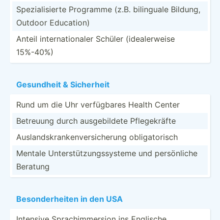
Spezia­lis­ierte Programme (z.B. bilinguale Bildung,
Outdoor Education)
Anteil intern­ati­onaler Schüler (ideal­erweise
15%-40%)
Gesundheit & Sicherheit
Rund um die Uhr verfüg­bares Health Center
Betreuung durch ausgeb­ildete Pflege­kräfte
Auslan­dsk­ran­ken­ver­sic­herung obliga­torisch
Mentale Unters­tüt­zun­gss­ysteme und persön­liche
Beratung
Besond­erh­eiten in den USA
Intensive Sprach­imm­ersion ins Englische