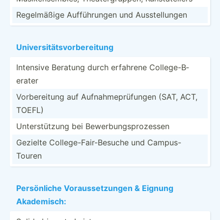
Regelm­äßige Auffüh­rungen und Ausste­llungen
Univer­sit­äts­vor­ber­eitung
Intensive Beratung durch erfahrene Colleg­e-B­
erater
Vorber­eitung auf Aufnah­mep­rüf­ungen (SAT, ACT,
TOEFL)
Unters­tützung bei Bewerb­ung­spr­ozessen
Gezielte Colleg­e-F­air­-Be­suche und Campus­-
Touren
Persön­liche Voraus­set­zungen & Eignung
Akadem­isch: