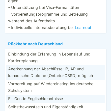
egien
- Unters­tützung bei Visa-F­orm­ali­täten
- Vorber­eit­ung­spr­ogramme und Betreuung
während des Aufent­halts
- Indivi­duelle Intern­ats­ber­atung bei
Learnout
Rückkehr nach Deutsc­hland
Einbindung der Erfahrung in Lebenslauf und
Karrie­rep­lanung
Anerke­nnung der Abschl­üsse: IB, AP und
kanadische Diplome (Ontar­io-­OSSD) möglich
Vorber­eitung auf Wieder­ein­stieg ins deutsche
Schuls­ystem
Fließende Englis­chk­enn­tnisse
Selbst­bew­uss­tsein und Eigens­tän­digkeit