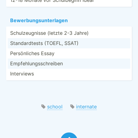
Bewerb­ung­sun­ter­lagen
Schulz­eug­nisse (letzte 2-3 Jahre)
Standa­rdtests (TOEFL, SSAT)
Persön­liches Essay
Empfeh­lun­gss­chr­eiben
Interviews
school
internate