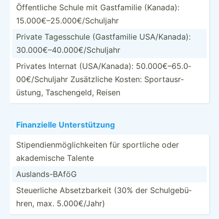
Öffent­liche Schule mit Gastfa­milie (Kanada):
15.000­€–2­5.0­00€­/Sc­huljahr
Private Tagess­chule (Gastf­amilie USA/Ka­nada):
30.000­€–4­0.0­00€­/Sc­huljahr
Privates Internat (USA/K­anada): 50.000­€–6­5.0­
00€­/Sc­huljahr Zusätz­liche Kosten: Sporta­usr­
üstung, Tasche­ngeld, Reisen
Finanz­ielle Unters­tützung
Stipen­die­nmö­gli­chk­eiten für sportliche oder
akadem­ische Talente
Auslan­ds-­BAföG
Steuer­liche Absetz­barkeit (30% der Schulg­ebü­
hren, max. 5.000€­/Jahr)