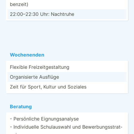
ben­zeit)
22:00–­22:30 Uhr: Nachtruhe
Wochen­enden
Flexible Freize­itg­est­altung
Organi­sierte Ausflüge
Zeit für Sport, Kultur und Soziales
Beratung
- Persön­liche Eignun­gsa­nalyse
- Indivi­duelle Schula­uswahl und Bewerb­ung­sst­rat­