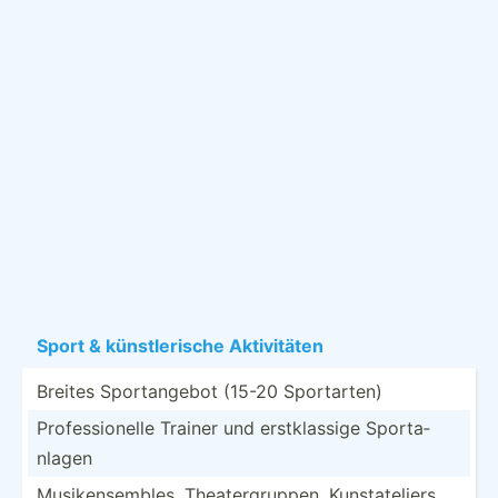
Sport & künstl­erische Aktivi­täten
Breites Sporta­ngebot (15-20 Sporta­rten)
Profes­sio­nelle Trainer und erstkl­assige Sporta­
nlagen
Musike­nse­mbles, Theate­rgr­uppen, Kunsta­teliers