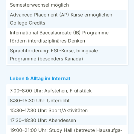
Semest­erw­echsel möglich
Advanced Placement (AP) Kurse ermögl­ichen
College Credits
Intern­ational Baccal­aureate (IB) Programme
fördern interd­isz­ipl­inäres Denken
Sprach­för­derung: ESL-Kurse, bilinguale
Programme (besonders Kanada)
Leben & Alltag im Internat
7:00–8:00 Uhr: Aufstehen, Frühstück
8:30–15:30 Uhr: Unterricht
15:30–­17:30 Uhr: Sport/­Akt­ivi­täten
17:30–­18:30 Uhr: Abendessen
19:00–­21:00 Uhr: Study Hall (betreute Hausau­fga­