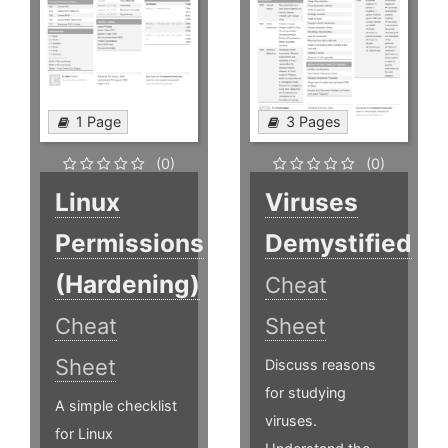
1 Page
3 Pages
(0)
(0)
Linux
Viruses
Permissions
Demystified
(Hardening)
Cheat
Cheat
Sheet
Sheet
Discuss reasons
for studying
A simple checklist
viruses.
for Linux