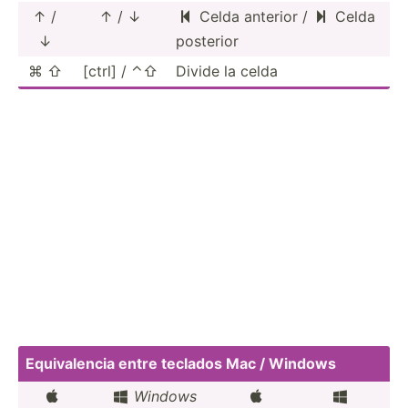
↑ /
↑ / ↓
Celda anterior /
Celda


↓
posterior
⌘ ⇧
[ctrl] / ⌃⇧
Divide la celda
Equiva­lencia entre teclados Mac / Windows
Windows



