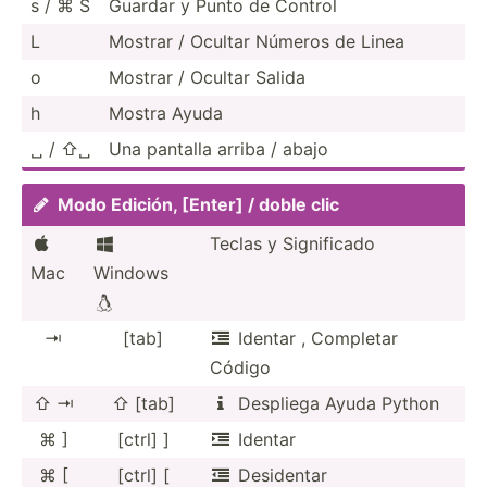
s / ⌘ S
Guardar y Punto de Control
L
Mostrar / Ocultar Números de Linea
o
Mostrar / Ocultar Salida
h
Mostra Ayuda
␣ / ⇧␣
Una pantalla arriba / abajo
Modo Edición, [Enter] / doble clic

Teclas y Signif­icado


Mac
Windows

⇥
[tab]
Identar , Completar

Código
⇧ ⇥
⇧ [tab]
Despliega Ayuda Python

⌘ ]
[ctrl] ]
Identar

⌘ [
[ctrl] [
Desidentar
