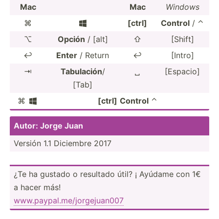
Mac
Mac
Windows
⌘
[ctrl]
Control
/ ⌃

⌥
Opción
/ [alt]
⇧
[Shift]
↩
Enter
/ Return
↩
[Intro]
⇥
Tabulación
/
␣
[Espacio]
[Tab]
⌘
[ctrl]
Control
⌃

Autor: Jorge Juan
Versión 1.1 Diciembre 2017
¿Te ha gustado o resultado útil? ¡ Ayúdame con 1€
a hacer más!
www.pa­ypa­l.m­e/j­org­eju­an007