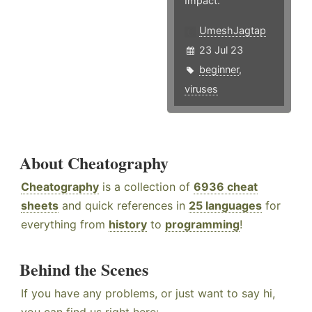
Impact.
UmeshJagtap
23 Jul 23
beginner
,
viruses
About Cheatography
Cheatography
is a collection of
6936 cheat
sheets
and quick references in
25 languages
for
everything from
history
to
programming
!
Behind the Scenes
If you have any problems, or just want to say hi,