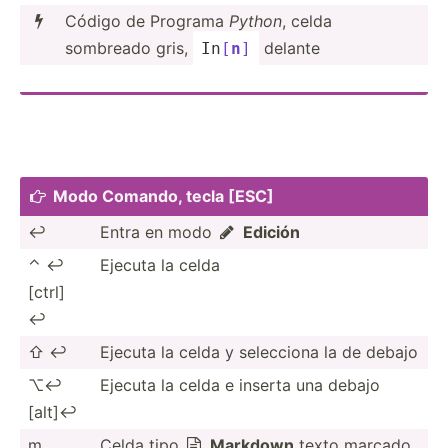
Código de Programa
Python
, celda

sombreado gris,
delante
In
[
n
]
Modo Comando, tecla [ESC]

↩
Entra en modo
Edición

⌃ ↩
Ejecuta la celda
[ctrl]
↩
⇧ ↩
Ejecuta la celda y selecciona la de debajo
⌥↩
Ejecuta la celda e inserta una debajo
[alt]↩
m
Celda tipo
Markdown
texto marcado
