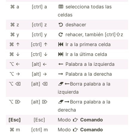
⌘ a
[ctrl] a
selecciona todas las

celdas
⌘ z
[ctrl] z
deshacer

⌘ y
[ctrl] y
rehacer, también [ctrl]⇧z

⌘ ↑
[ctrl] ↑
Ir a la primera celda

⌘ ↓
[ctrl] ↓
Ir a la última celda

⌥ ←
[alt] ←
Palabra a la izquierda

⌥ →
[alt] →
Palabra a la derecha

⌥ ⌫
[alt] ⌫
Borra palabra a la


izquierda
⌥ ⌦
[alt] ⌦
Borra palabra a la


derecha
[Esc]
[Esc]
Modo
Comando

⌘ m
[ctrl] m
Modo
Comando
