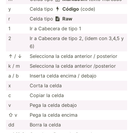
y
Celda tipo
Código
(code)

r
Celda tipo
Raw

1
Ir a Cabecera de tipo 1
2
Ir a Cabecera de tipo 2, (idem con 3,4,5 y
6)
↑ / ↓
Selecciona la celda anterior / posterior
k / m
Selecciona la celda anterior /posterior
a / b
Inserta celda encima / debajo
x
Corta la celda
c
Copiar la celda
v
Pega la celda debajo
⇧ v
Pega la celda encima
dd
Borra la celda