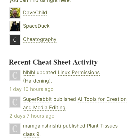
you can find us right here:
DaveChild
SpaceDuck
Cheatography
Recent Cheat Sheet Activity
hlhlhl
updated
Linux Permissions
(Hardening)
.
1 day 10 hours ago
SuperRabbit
published
AI Tools for Creation
and Media Editing
.
2 days 7 hours ago
mamgainshrishti
published
Plant Tissues
class 9
.