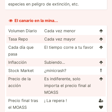
especies en peligro de extinción, etc.
El canario en la mina...

Volumen Diario
Cada vez menor

Tasa Repo
Cada vez mayor

Cada día que
El tiempo corre a tu favor

pasa
Inflacción
Subien­do...

Stock Market
¿minic­rash?

Precio de la
Es indife­rente, solo

acción
importa el precio final al
MOASS
Precio final tras
¡ La repera !

el MOASS
