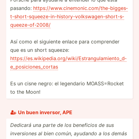
pasando:
https:­//w­ww.c­in­emo­nic.co­m/t­he-­big­ges­
t-s­hor­t-s­que­eze­-in­-hi­sto­ry-­vol­ksw­age­n-s­hor­t-s­
que­eze­-of­-2008/
Así como el siguiente enlace para comprender
que es un short squeeze:
https:­//e­s.w­iki­ped­ia.o­rg­/wi­ki/­Est­ran­gul­ami­ent­o_d­
e_p­osi­cio­nes­_cortas
Es un cisne negro: el legendario MOASS=­Rocket
to the Moon!
Un buen inversor, APE

Dedicará una parte de los beneficios de sus
invers­iones al bien común, ayudando a los demás