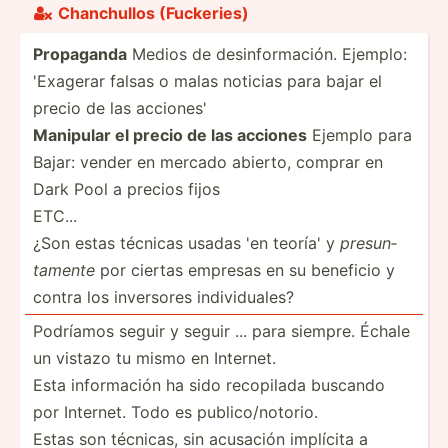
Chanch­ullos (Fucke­ries)

Propaganda
Medios de desinf­orm­ación. Ejemplo:
'Exagerar falsas o malas noticias para bajar el
precio de las acciones'
Manipular el precio de las acciones
Ejemplo para
Bajar: vender en mercado abierto, comprar en
Dark Pool a precios fijos
ETC...
¿Son estas técnicas usadas 'en teoría' y
presun­
tamente
por ciertas empresas en su beneficio y
contra los inversores indivi­duales?
Podríamos seguir y seguir ... para siempre. Échale
un vistazo tu mismo en Internet.
Esta inform­ación ha sido recopilada buscando
por Internet. Todo es public­o/n­otorio.
Estas son técnicas, sin acusación implícita a