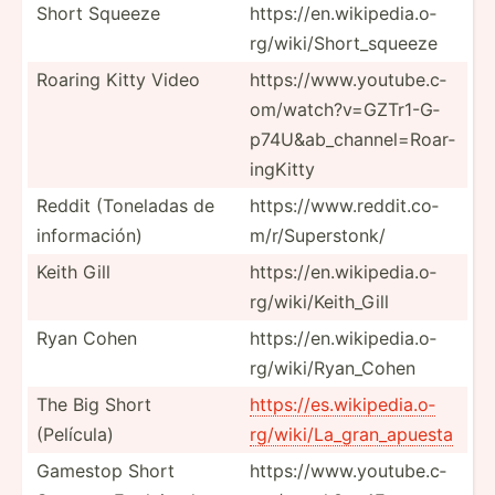
Short Squeeze
https:­­//­e­n.w­­iki­­pe­d­i­a.o­­
rg­­/w­i­k­i/­­Sho­­rt­_­s­queeze
Roaring Kitty Video
https:­­//­w­w­w.y­­ou­­tu­b­e.c­­
om/­­wa­t­c­h?­­v=G­­ZT­r­1­-G­­
p74­­U&­a­b_­­cha­­nn­e­l­=R­­oar­­
in­g­Kitty
Reddit (Toneladas de
https:­­//­w­w­w.r­­ed­­di­t.c­o­
inform­ación)
m­/r­­/Su­­pe­r­s­tonk/
Keith Gill
https:­­//­e­n.w­­iki­­pe­d­i­a.o­­
rg­­/w­i­k­i/­­Kei­­th­_Gill
Ryan Cohen
https:­­//­e­n.w­­iki­­pe­d­i­a.o­­
rg­­/w­i­k­i/­­Rya­­n_­Cohen
The Big Short
https:­//e­s.w­iki­ped­ia.o­
(Película)
rg­/wi­ki/­La_­gra­n_a­puesta
Gamestop Short
https:­­//­w­w­w.y­­ou­­tu­b­e.c­­