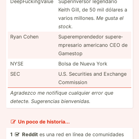
DeepFu­cki­ngValue
Superi­nversor legendario
Keith Gill, de 50 mil dólares a
varios millones.
Me gusta el
stock.
Ryan Cohen
Supere­mpr­endedor supere­
mpr­esario americano CEO de
Gamestop
NYSE
Bolsa de Nueva York
SEC
U.S. Securities and Exchange
Commis­­sion
Agradezco me notifique cualquier error que
detecte. Sugere­ncias bienve­nidas.
Un poco de histor­ia...

1
Reddit
es una red en línea de comunidades
