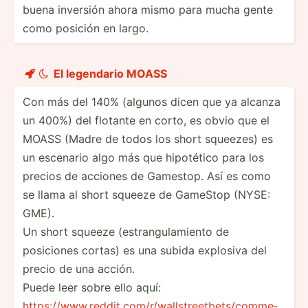
buena inversión ahora mismo para mucha gente
como posición en largo.
El legendario MOASS


Con más del 140% (algunos dicen que ya alcanza
un 400%) del flotante en corto, es obvio que el
MOASS (Madre de todos los short squeezes) es
un escenario algo más que hipotético para los
precios de acciones de Gamestop. Así es como
se llama al short squeeze de GameStop (NYSE:
GME).
Un short squeeze (estra­ngu­lam­iento de
posiciones cortas) es una subida explosiva del
precio de una acción.
Puede leer sobre ello aquí:
https:­//w­ww.r­ed­dit.co­m/r­/wa­lls­tre­etb­ets­/co­mme­