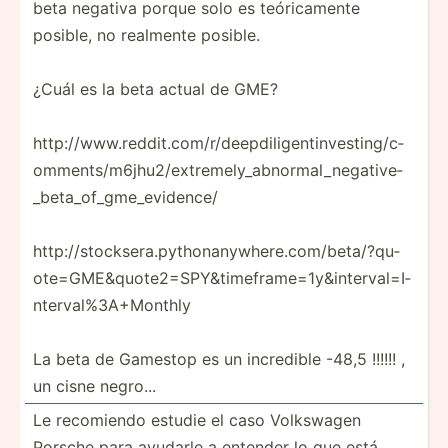
beta negativa porque solo es teóric­amente
posible, no realmente posible.
¿Cuál es la beta actual de GME?
http:­­//w­­ww.r­­ed­­dit.co­­m/­r­/­de­­epd­­il­i­g­en­­tin­­ve­s­t­in­­g/c­­
om­m­e­nt­­s/m­­6j­h­u­2/­­ext­­re­m­e­ly­­_ab­­no­r­m­al­­_ne­­ga­t­i­ve­­
_be­­ta­_­o­f_­­gme­­_e­v­i­dence/
http:­­//s­­to­c­k­se­­ra.p­­y­t­h­on­­any­­wh­e­r­e.c­­om­­/b­e­t­a/­­?qu­­
ot­e­=­GM­­E&­­qu­o­t­e2­­=SP­­Y&­t­im­­efr­­am­e­=­1y­­&i­­nt­e­r­va­­l=I­­
nt­e­r­va­­l%3­­A+­M­o­nthly
La beta de Gamestop es un incredible -48,5 !!!!!! ,
un cisne negro...
Le recomiendo estudie el caso Volkswagen
Porsche para ayudarle a entender lo que está