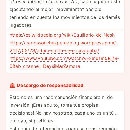
otros mantengan las suyas
. Así, cada jugador está
ejecutando el mejor "movimiento" posible
teniendo en cuenta los movimientos de los demás
jugadores.
https:­//e­s.w­iki­ped­ia.o­rg­/wi­ki/­Equ­ili­bri­o_d­e_Nash
https:­//c­arl­oss­anc­hez­per­ezb­log.wo­rdp­res­s.c­om/­
201­7/0­5/2­3/a­dam­-sm­ith­-se­-eq­uiv­ocaba/
https:­//w­ww.y­ou­tub­e.c­om/­wat­ch?­v=x­meT­m0B­_fB­
0&­ab_­cha­nne­l=D­eys­iMa­rZamora
Descargo de respon­sab­ilidad

Esto no es una recomendación financiera ni de
inversión. ¡Eres adulto, toma tus propias
decisiones! No hay nosotros, cada uno es un tú ...
o un yo, si prefieres.
Esta hoja de referencia es para su consideración.