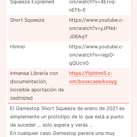
Squeeze Explained
om/­­wa­t­c­h?­­v=4­­Er­v­q­
nEFb-E
Short Squeeze
https:­­//­w­w­w.y­­ou­­tu­b­e.c­­
om/­­wa­t­c­h?­­v=y­­JP­N­d­
J06AqY
Himno
https:­­//­w­w­w.y­­ou­­tu­b­e.c­­
om/­­wa­t­c­h?­­v=r­­ej­p­D­
qQUcV0
Inmensa Librería con
https:­//f­lip­htm­l5.c­
docume­nta­ción,
om­/bo­okc­ase­/kosyg
increible aportación de
zedinsted
El Gamestop Short Squeeze de enero de 2021 es
simple­mente un prototipo de lo que está a punto
de suceder ... solo espera y verás ...
En cualquier caso Gamestop parece una muy