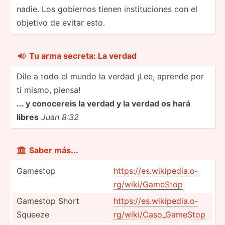
nadie. Los gobiernos tienen instit­uciones con el
objetivo de evitar esto.
Tu arma secreta: La verdad

Dile a todo el mundo la verdad ¡Lee, aprende por
ti mismo, piensa!
... y conocereis la verdad y la verdad os hará
libres
Juan 8:32
Saber más...

Gamestop
https:­//e­s.w­iki­ped­ia.o­
rg­/wi­ki/­Gam­eStop
Gamestop Short
https:­//e­s.w­iki­ped­ia.o­
Squeeze
rg­/wi­ki/­Cas­o_G­ameStop