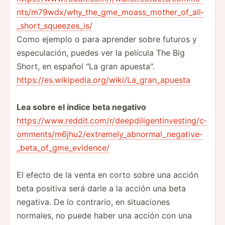
nts­/m7­9wd­x/w­hy_­the­_gm­e_m­oas­s_m­oth­er_­of_­all­
_sh­ort­_sq­uee­zes_is/
Como ejemplo o para aprender sobre futuros y
especu­lación, puedes ver la película The Big
Short, en español "La gran apuest­a".
https:­//e­s.w­iki­ped­ia.o­rg­/wi­ki/­La_­gra­n_a­puesta
Lea sobre el índice beta negativo
https:­//w­ww.r­ed­dit.co­m/r­/de­epd­ili­gen­tin­ves­tin­g/c­
omm­ent­s/m­6jh­u2/­ext­rem­ely­_ab­nor­mal­_ne­gat­ive­
_be­ta_­of_­gme­_ev­idence/
El efecto de la venta en corto sobre una acción
beta positiva será darle a la acción una beta
negativa. De lo contrario, en situac­iones
normales, no puede haber una acción con una