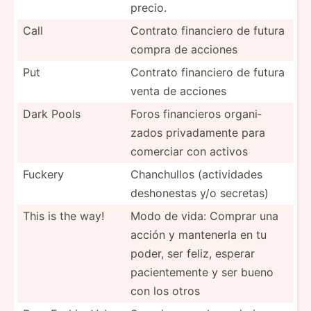
precio.
Call
Contrato financiero de futura
compra de acciones
Put
Contrato financiero de futura
venta de acciones
Dark Pools
Foros financ­ieros organi­
zados privad­amente para
comerciar con activos
Fuckery
Chanch­ullos (activ­idades
deshon­estas y/o secretas)
This is the way!
Modo de vida: Comprar una
acción y mantenerla en tu
poder, ser feliz, esperar
pacien­temente y ser bueno
con los otros