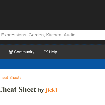
Community
Help
heat Sheets
Cheat Sheet
by
jick1