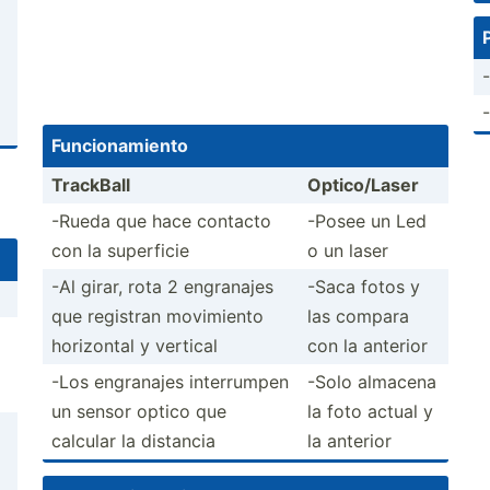
l
Funcio­nam­iento
TrackBall
Optico­/Laser
-Rueda que hace contacto
-Posee un Led
con la superficie
o un laser
-Al girar, rota 2 engranajes
-Saca fotos y
que registran movimiento
las compara
horizontal y vertical
con la anterior
-Los engranajes interr­umpen
-Solo almacena
un sensor optico que
la foto actual y
calcular la distancia
la anterior