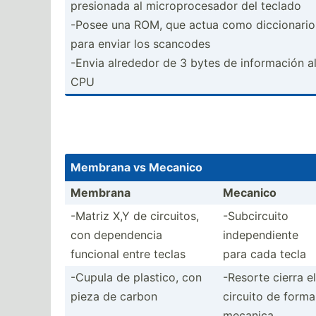
presionada al microp­roc­esador del teclado
-Posee una ROM, que actua como diccio­nario
para enviar los scancodes
-Envia alrededor de 3 bytes de inform­ación a
CPU
Membrana vs Mecanico
Membrana
Mecanico
-Matriz X,Y de circuitos,
-Subci­rcuito
con depend­encia
indepe­ndiente
funcional entre teclas
para cada tecla
-Cupula de plastico, con
-Resorte cierra el
pieza de carbon
circuito de forma
mecanica