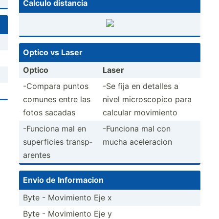
Calculo distancia
Optico vs Laser
Optico
Laser
-Compara puntos
-Se fija en detalles a
comunes entre las
nivel micros­copico para
fotos sacadas
calcular movimiento
-Funciona mal en
-Funciona mal con
superf­icies transp­
mucha aceler­acion
arentes
Envio de Inform­acion
Byte - Movimiento Eje x
Byte - Movimiento Eje y