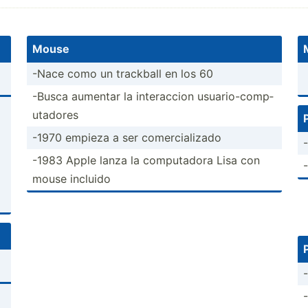
Mouse
-Nace como un trackball en los 60
-Busca aumentar la intera­ccion usuari­o-c­omp­
uta­dores
-1970 empieza a ser comerc­ial­izado
-1983 Apple lanza la comput­adora Lisa con
mouse incluido