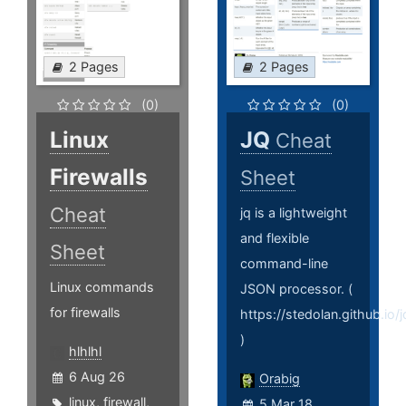
2 Pages
2 Pages
(0)
(0)
Linux
JQ
Cheat
Firewalls
Sheet
Cheat
jq is a lightweight
and flexible
Sheet
command-line
Linux commands
JSON processor. (
for firewalls
https://stedolan.github.io/j
)
hlhlhl
6 Aug 26
Orabig
linux
,
firewall
,
5 Mar 18