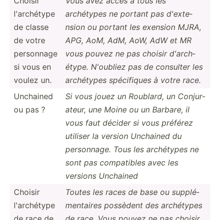
Choisir
Vous avez accès à tous les
l'arch­étype
archétypes ne portant pas d'exte­
de classe
nsion ou portant les exension MJRA,
de votre
APG, AoM, AdM, AoW, AdW et MR
personnage
vous pouvez ne pas choisir d'arch­
si vous en
étype. N'oubliez pas de consulter les
voulez un.
archétypes spécif­iques à votre race.
Unchained
Si vous jouez un Roublard, un Conjur­
ou pas ?
ateur, une Moine ou un Barbare, il
vous faut décider si vous préférez
utiliser la version Unchained du
person­nage. Tous les archétypes ne
sont pas compat­ibles avec les
versions Unchained
Choisir
Toutes les races de base ou supplé­
l'arch­étype
men­taires possèdent des archétypes
de race de
de race. Vous pouvez ne pas choisir