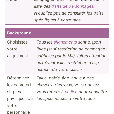
liste des
traits de person­nages
.
N'oubliez pas de consulter les traits
spécif­iques à votre race.
Background
Choisissez
Tous les
aligne­ments
sont dispon­
votre
ibles (sauf restri­ction de campagne
alignement
spéficiée par le MJ), faites attention
aux éventu­elles restri­ction d'alig­
nement de votre classe
Déterminez
Taille, poids, âge, couleur des
les caract­éri­
cheveux, des yeux, vous pouvez
stiques
vous référer à
ce lien
pour connaître
physiques de
les spécif­icitées de votre race
votre
personnage