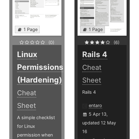
1 Page
1 Page
(0)
(6)
Linux
Rails 4
Permissions
Cheat
(Hardening)
Sheet
Cheat
Rails 4
Sheet
entaro
5 Apr 13,
A simple checklist
updated 12 May
for Linux
16
permission when