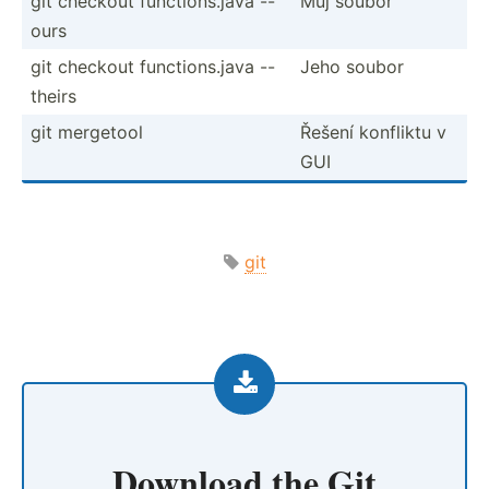
git checkout functi­ons.java --
Můj soubor
ours
git checkout functi­ons.java --
Jeho soubor
theirs
git mergetool
Řešení konfliktu v
GUI
git
Download the
Git