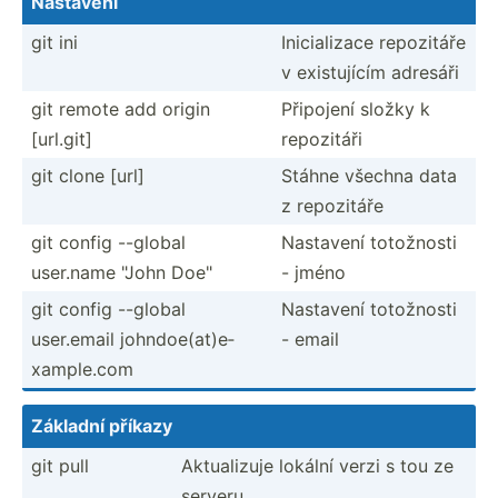
Nastavení
git ini
Inicia­lizace repozitáře
v existu­jícím adresáři
git remote add origin
Připojení složky k
[url.git]
repozitáři
git clone [url]
Stáhne všechna data
z repozitáře
git config --global
Nastavení totožnosti
user.name "John Doe"
- jméno
git config --global
Nastavení totožnosti
user.email johndo­e(a­t)e­
- email
xam­ple.com
Základní příkazy
git pull
Aktual­izuje lokální verzi s tou ze
serveru