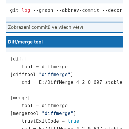
git 
log
 --graph --abbrev-commit --decorat
Zobrazení commitů ve všech větví
Diff/merge tool
[diff]

    tool = diffmerge

[difftool 
"diffmerge"
]

    cmd = E:/DiffMerge_4_2_0_697_stable_x
[merge]

    tool = diffmerge

[mergetool 
"diffmerge"
]

    trustExitCode = 
true
    cmd = E:/DiffMerge_4_2_0_697_stable_x