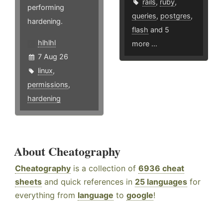
rails
,
ruby
,
performing
queries
,
postgres
,
hardening.
flash
and 5
hlhlhl
more ...
7 Aug 26
linux
,
permissions
,
hardening
About Cheatography
Cheatography
is a collection of
6936 cheat
sheets
and quick references in
25 languages
for
everything from
language
to
google
!