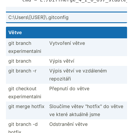
C:\Use­rs­\[US­ER]­\.g­itc­onfig
Větve
git branch
Vytvoření větve
experi­men­talni
git branch
Výpis větví
git branch -r
Výpis větví ve vzdáleném
repozitáři
git checkout
Přepnutí do větve
experi­men­talni
git merge hotfix
Sloučíme větev "­hot­fix­" do větve
ve které aktuálně jsme
git branch -d
Odstranění větve
hotfix