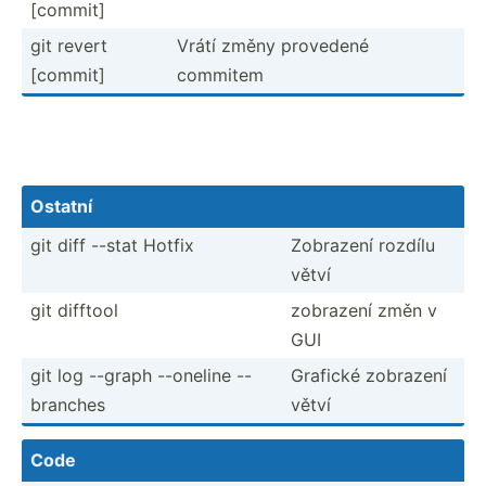
[commit]
git revert
Vrátí změny provedené
[commit]
commitem
Ostatní
git diff --stat Hotfix
Zobrazení rozdílu
větví
git difftool
zobrazení změn v
GUI
git log --graph --oneline --
Grafické zobrazení
branches
větví
Code