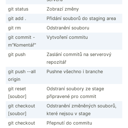
git status
Zobrazí změny
git add .
Přidání souborů do staging area
git rm
Odstranění souboru
git commit -
Vytvoření commitu
m"K­ome­ntá­ř"
git push
Zaslání commitů na serverový
repozitář
git push --all
Pushne všechno i branche
origin
git reset
Odstraní soubory ze stage
[soubor]
připravené pro commit
git checkout
Odstranění změněných souborů,
[soubor]
které nejsou v stage
git checkout
Přepnutí do commitu