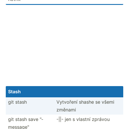
Stash
git stash
Vytvoření shashe se všemi
změnami
git stash save "­
-||- jen s vlastní zprávou
mes­sag­e"