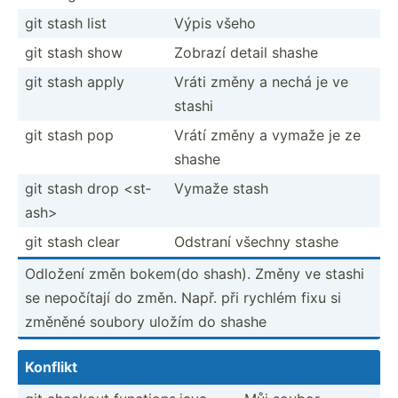
git stash list
Výpis všeho
git stash show
Zobrazí detail shashe
git stash apply
Vráti změny a nechá je ve
stashi
git stash pop
Vrátí změny a vymaže je ze
shashe
git stash drop <st­
Vymaže stash
ash>
git stash clear
Odstraní všechny stashe
Odložení změn bokem(do shash). Změny ve stashi
se nepočítají do změn. Např. při rychlém fixu si
změněné soubory uložím do shashe
Konflikt