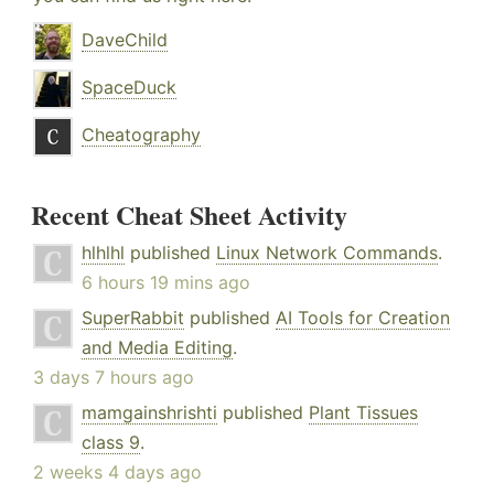
DaveChild
SpaceDuck
Cheatography
Recent Cheat Sheet Activity
hlhlhl
published
Linux Network Commands
.
6 hours 19 mins ago
SuperRabbit
published
AI Tools for Creation
and Media Editing
.
3 days 7 hours ago
mamgainshrishti
published
Plant Tissues
class 9
.
2 weeks 4 days ago