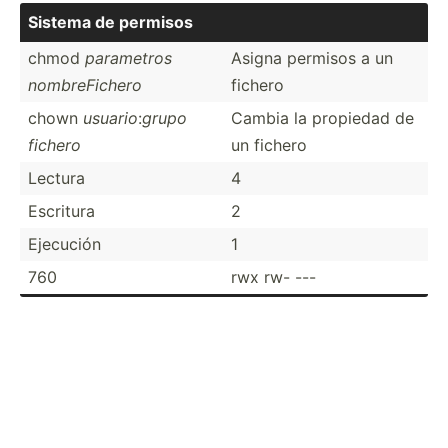
Sistema de permisos
chmod
parametros
Asigna permisos a un
nombre­Fichero
fichero
chown
usuario
:
grupo
Cambia la propiedad de
fichero
un fichero
Lectura
4
Escritura
2
Ejecución
1
760
rwx rw- ---