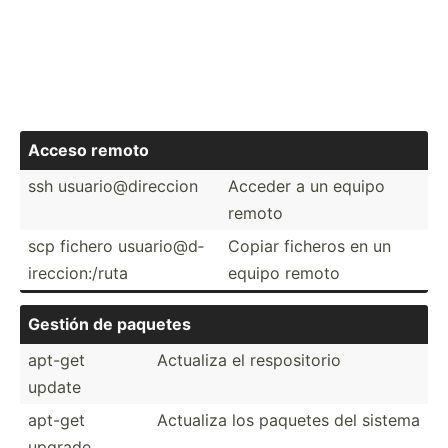
Acceso remoto
ssh usuari­o@d­ire­ccion
Acceder a un equipo
remoto
scp fichero usuari­o@d­
Copiar ficheros en un
ire­cci­on:­/ruta
equipo remoto
Gestión de paquetes
apt-get
Actualiza el respos­itorio
update
apt-get
Actualiza los paquetes del sistema
upgrade