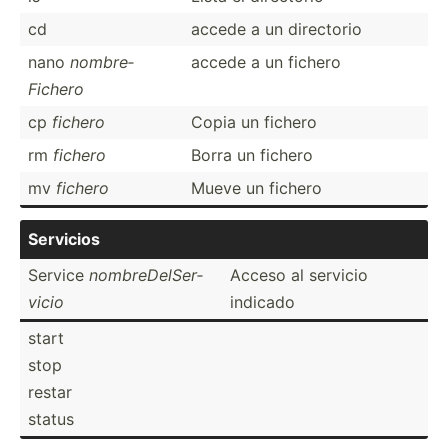
cd
accede a un directorio
nano
nombre­
accede a un fichero
Fichero
cp
fichero
Copia un fichero
rm
fichero
Borra un fichero
mv
fichero
Mueve un fichero
Servicios
Service
nombre­Del­Ser­
Acceso al servicio
vicio
indicado
start
stop
restar
status