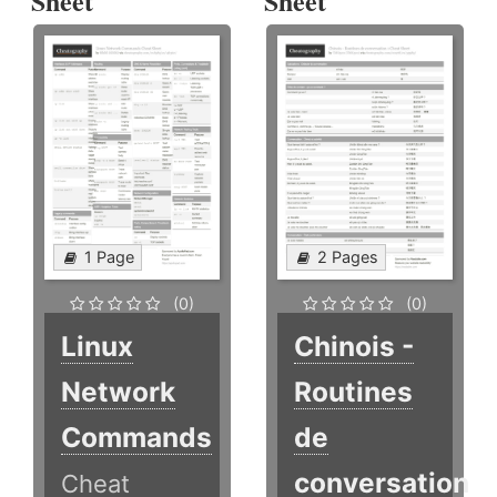
Sheet
Sheet
1 Page
2 Pages
(0)
(0)
Linux
Chinois -
Network
Routines
Commands
de
conversation
Cheat