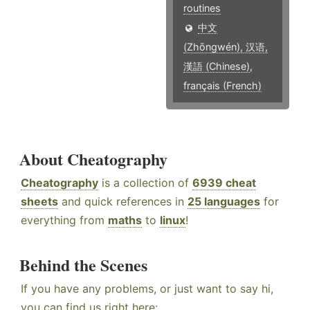
routines
中文
(Zhōngwén), 汉语,
漢語 (Chinese)
,
français (French)
About Cheatography
Cheatography
is a collection of
6939 cheat
sheets
and quick references in
25 languages
for
everything from
maths
to
linux
!
Behind the Scenes
If you have any problems, or just want to say hi,
you can find us right here: