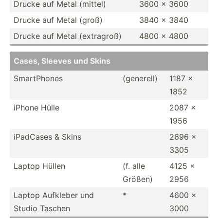
Drucke auf Metal (mittel)
3600 x 3600
Drucke auf Metal (groß)
3840 x 3840
Drucke auf Metal (extra­groß)
4800 x 4800
Cases, Sleeves und Skins
SmartP­hones
(generell)
1187 x
1852
iPhone Hülle
2087 x
1956
iPadCases & Skins
2696 x
3305
Laptop Hüllen
(f. alle
4125 x
Größen)
2956
Laptop Aufkleber und
*
4600 x
Studio Taschen
3000