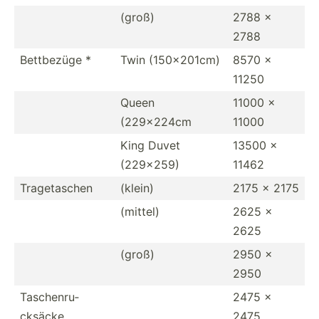
(groß)
2788 x
2788
Bettbezüge *
Twin (150x2­01cm)
8570 x
11250
Queen
11000 x
(229x224cm
11000
King Duvet
13500 x
(229x259)
11462
Traget­aschen
(klein)
2175 x 2175
(mittel)
2625 x
2625
(groß)
2950 x
2950
Tasche­nru­
2475 x
cksäcke
2475