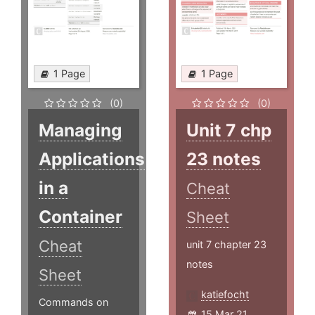
1 Page
1 Page
(0)
(0)
Managing
Unit 7 chp
Applications
23 notes
in a
Cheat
Container
Sheet
Cheat
unit 7 chapter 23
notes
Sheet
katiefocht
Commands on
15 Mar 21