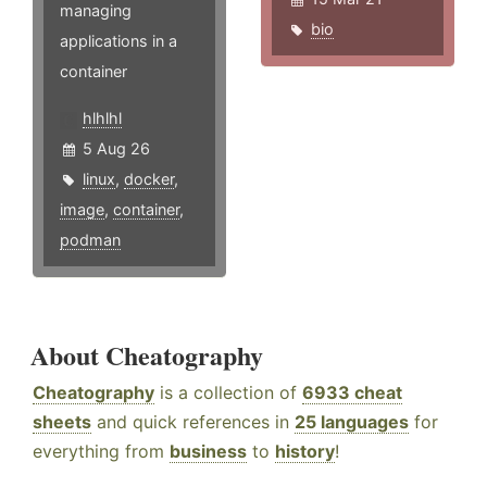
managing
bio
applications in a
container
hlhlhl
5 Aug 26
linux
,
docker
,
image
,
container
,
podman
About Cheatography
Cheatography
is a collection of
6933 cheat
sheets
and quick references in
25 languages
for
everything from
business
to
history
!