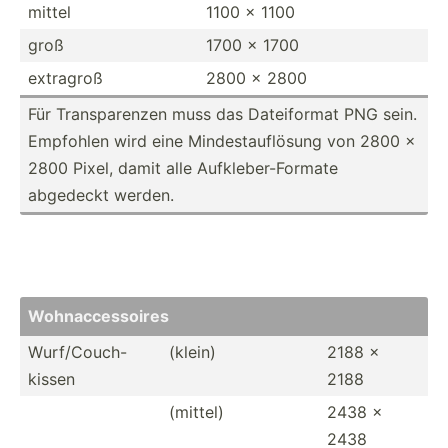
mittel
1100 x 1100
groß
1700 x 1700
extragroß
2800 x 2800
Für Transp­arenzen muss das Dateif­ormat PNG sein.
Empfohlen wird eine Mindes­tau­flösung von 2800 x
2800 Pixel, damit alle Aufkle­ber­-Fo­rmate
abgedeckt werden.
Wohnac­ces­soires
Wurf/C­ouch-
(klein)
2188 x
kissen
2188
(mittel)
2438 x
2438