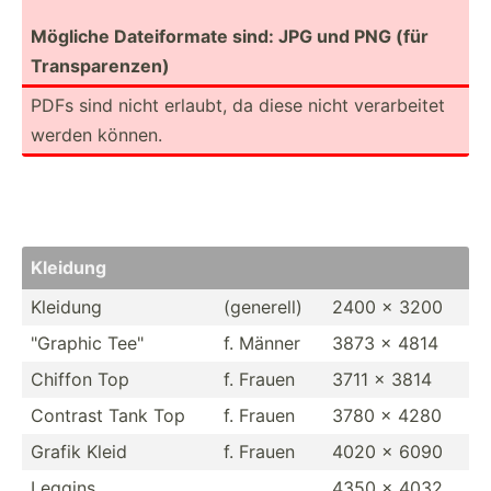
Mögliche Dateif­ormate sind: JPG und PNG (für
Transp­are­nzen)
PDFs sind nicht erlaubt, da diese nicht verarb­eitet
werden können.
Kleidung
Kleidung
(generell)
2400 x 3200
"­Graphic Tee"
f. Männer
3873 x 4814
Chiffon Top
f. Frauen
3711 x 3814
Contrast Tank Top
f. Frauen
3780 x 4280
Grafik Kleid
f. Frauen
4020 x 6090
Leggins
4350 x 4032