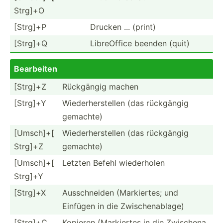
Strg]+O
[Strg]+P
Drucken ... (print)
[Strg]+Q
LibreO­ffice beenden (quit)
Bearbeiten
[Strg]+Z
Rückgängig machen
[​Strg]+Y
Wieder­​he­r​s­tellen (das rückgängig
gemachte)
[Umsch­​]+­[​
Wieder­​he­r​s­tellen (das rückgängig
S­trg]+Z
gemachte)
[Umsch­​]+­[​
Letzten Befehl wieder­holen
S­trg]+Y
[Strg]+X
Aussch­​neiden (Marki­​ertes; und
Einfügen in die Zwisch­​en­a​b­lage)
[Strg]+C
Kopieren (Marki­​ertes in die Zwisch­​en­a​