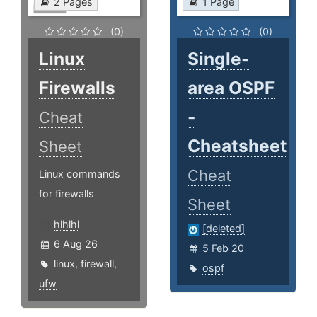
2 Pages
1 Page
(0)
(0)
Linux
Single-
Firewalls
area OSPF
-
Cheat
Cheatsheet
Sheet
Cheat
Linux commands
for firewalls
Sheet
hlhlhl
[deleted]
6 Aug 26
5 Feb 20
linux
,
firewall
,
ospf
ufw