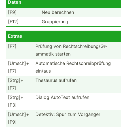
Daten
[F9]
Neu berechnen
[F12]
Gruppi­erung ...
Extras
[​F7]
Prüfung von Rechts­chr­eib­ung­/Gr­
ammatik starten
[​Umsc­h​]­+
Automa­tische Rechts­chr­eib­prüfung
[F7]
ein/aus
[​Strg­]+
Thesaurus aufrufen
[F7]
[​Strg­]+
Dialog AutoText aufrufen
[F3]
[​Umsc­h​]­+
Detektiv: Spur zum Vorgänger
[F9]