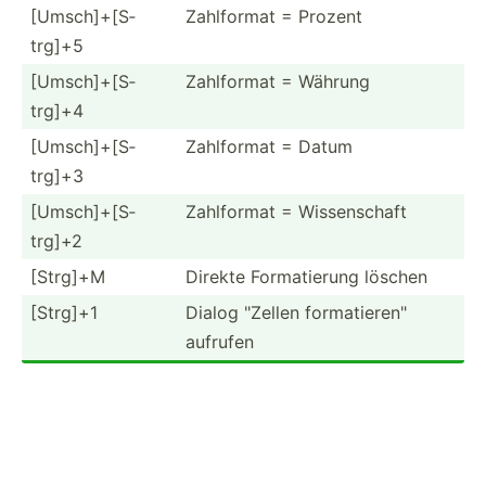
[Umsch­​]+­[​S­
Zahlformat = Prozent
trg]+5
[Umsch­​]+­[​S­
Zahlformat = Währung
trg]+4
[Umsch­​]+­[​S­
Zahlformat = Datum
trg]+3
[Umsch­​]+­[​S­
Zahlformat = Wissen­schaft
trg]+2
[Strg]+M
Direkte Format­ierung löschen
[Strg]+1
Dialog "­Zellen format­ier­en"
aufrufen