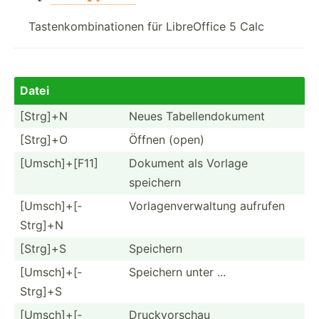
Tastenkombinationen für LibreOffice 5 Calc
Datei
[Strg]+N
Neues Tabell­end­okument
[Strg]+O
Öffnen (open)
[Umsch­]+[F11]
Dokument als Vorlage
speichern
[Umsch­]+[­
Vorlag­env­erw­altung aufrufen
Strg]+N
[Strg]+S
Speichern
[Umsch­]+[­
Speichern unter ...
Strg]+S
[Umsch­]+[­
Druckv­orschau