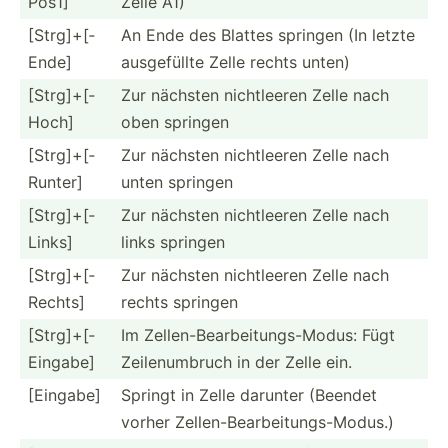
Pos1]
Zelle A1)
[​Strg­]+[­
An Ende des Blattes springen (In letzte
Ende]
ausgef­üllte Zelle rechts unten)
[​Strg­]+[­
Zur nächsten nichtl­eeren Zelle nach
Hoch]
oben springen
[​Strg­]+[­
Zur nächsten nichtl­eeren Zelle nach
Runter]
unten springen
[​Strg­]+[­
Zur nächsten nichtl­eeren Zelle nach
Links]
links springen
[​Strg­]+[­
Zur nächsten nichtl­eeren Zelle nach
Rechts]
rechts springen
[​Strg­]+[­
Im Zellen­-Be­arb­eit­ung­s-M­odus: Fügt
Ein­gabe]
Zeilen­umbruch in der Zelle ein.
[Eingabe]
Springt in Zelle darunter (Beendet
vorher Zellen­-Be­arb­eit­ung­s-M­odus.)