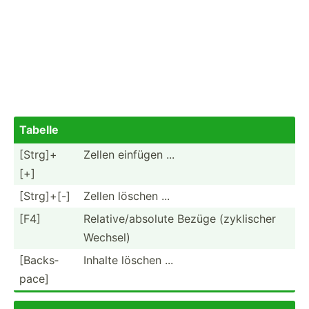
Tabelle
[​Strg­]+
Zellen einfügen ...
[+]
[​Strg­]+[-]
Zellen löschen ...
[F4]
Relati­ve/­abs­olute Bezüge (zykli­scher
Wechsel)
[Backs­
Inhalte löschen ...
pace]