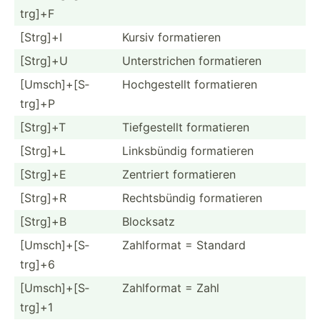
trg]+F
[​Strg]+I
Kursiv format­ieren
[​Strg]+U
Unters­trichen format­ieren
[Umsch­​]+­[​S­
Hochge­stellt format­ieren
trg]+P
[Strg]+T
Tiefge­stellt format­ieren
[Strg]+L
Linksb­ündig format­ieren
[Strg]+E
Zentriert format­ieren
[Strg]+R
Rechts­bündig format­ieren
[Strg]+B
Blocksatz
[Umsch­​]+­[​S­
Zahlformat = Standard
trg]+6
[Umsch­​]+­[​S­
Zahlformat = Zahl
trg]+1