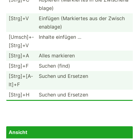
b­lage)
[Strg]+V
Einfügen (Marki­​ertes aus der Zwisch­​
en­a​b­lage)
[Umsch­​]+­
Inhalte einfügen ...
[St­rg]+V
[Strg]+A
Alles markieren
[Strg]+F
Suchen (find)
[Strg]­+[A­
Suchen und Ersetzen
lt]+F
[Strg]+H
Suchen und Ersetzen
Ansicht