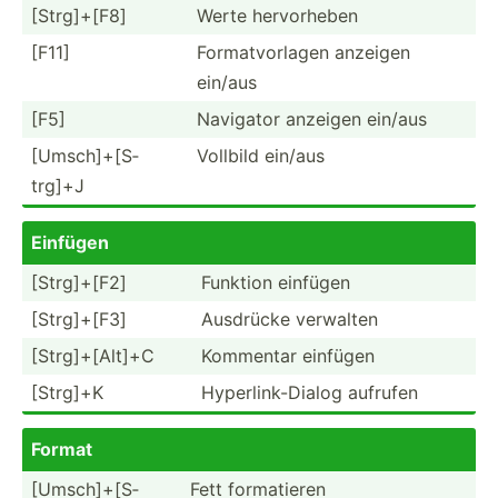
[​Strg­]+[F8]
Werte hervor­heben
[F11]
Format­vor­lagen anzeigen
ein/aus
[F5]
Navigator anzeigen ein/aus
[Umsch­​]+­[​S­
Vollbild ein/aus
trg]+J
Einfügen
[​Strg­]+[F2]
Funktion einfügen
[​Strg­]+[F3]
Ausdrücke verwalten
[Strg]­+[A­lt]+C
Kommentar einfügen
[Strg]+K
Hyperl­ink­-Dialog aufrufen
Format
[Umsch­​]+­[​S­
Fett format­ieren