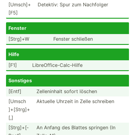
[​Umsc­h​]­+
Detektiv: Spur zum Nachfolger
[F5]
Fenster
[Strg]+W
Fenster schließen
Hilfe
[F1]
LibreO­ffi­ce-­Cal­c-Hilfe
Sonstiges
[Entf]
Zellen­inhalt sofort löschen
[Umsch­​
Aktuelle Uhrzeit in Zelle schreiben
]+­[​S­trg­]+
[,]
[​Strg­]+[­
An Anfang des Blattes springen (In