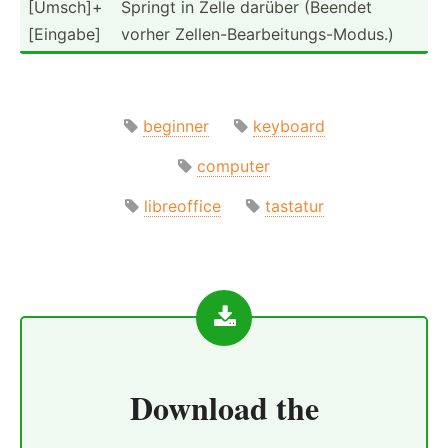
[Umsch­]+
Springt in Zelle darüber (Beendet
[­Ein­gabe]
vorher Zellen­-Be­arb­eit­ung­s-M­odus.)
beginner
keyboard
computer
libreoffice
tastatur
Download the