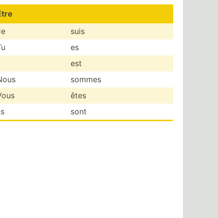
Être
Je
suis
Tu
es
l
est
Nous
sommes
Vous
êtes
ls
sont