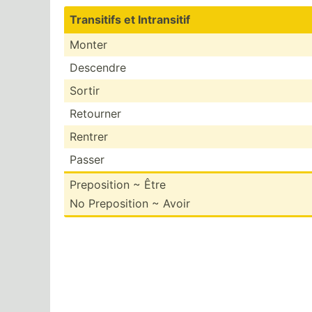
Transitifs et Intran­sitif
Monter
Descendre
Sortir
Retourner
Rentrer
Passer
Prepos­ition ~ Être
No Prepos­ition ~ Avoir