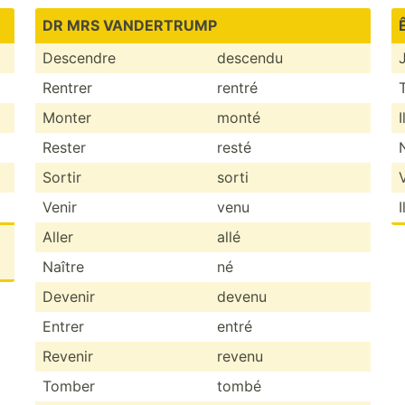
DR MRS VANDER­TRUMP
Descendre
descendu
Rentrer
rentré
Monter
monté
I
Rester
resté
Sortir
sorti
Venir
venu
I
Aller
allé
Naître
né
Devenir
devenu
Entrer
entré
Revenir
revenu
Tomber
tombé