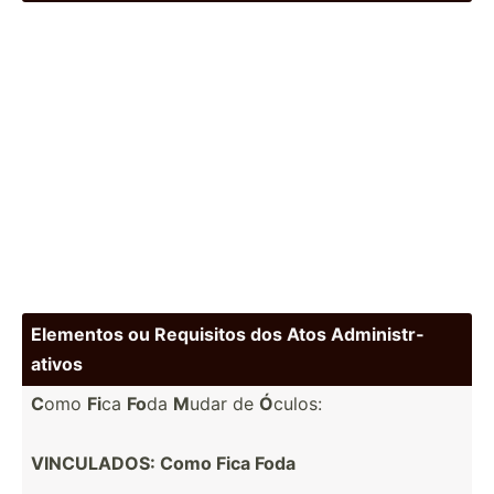
Elementos ou Requisitos dos Atos Admini­str­
ativos
C
omo
Fi
ca
Fo
da
M
udar de
Ó
culos:
VINCUL­ADOS: Como Fica Foda