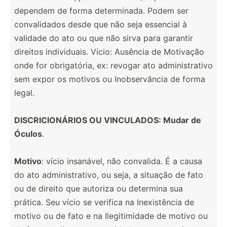
dependem de forma determ­inada. Podem ser
conval­idados desde que não seja essencial à
validade do ato ou que não sirva para garantir
direitos indivi­duais. Vício: Ausência de Motivação
onde for obriga­tória, ex: revogar ato admini­str­ativo
sem expor os motivos ou Inobse­rvância de forma
legal.
DISCRI­CIO­NÁRIOS OU VINCUL­ADOS: Mudar de
Óculos
.
Motivo
: vício insanável, não convalida. É a causa
do ato admini­str­ativo, ou seja, a situação de fato
ou de direito que autoriza ou determina sua
prática. Seu vício se verifica na Inexis­tência de
motivo ou de fato e na Ilegit­imidade de motivo ou