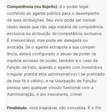
Compet­ência (ou Sujeito)
: é o poder legal
conferido ao agente público para o desempenho
de suas atribu­ições. Seu vício pode ser conval­
idado desde que não seja matéria de compet­ência
exclusiva ou atribuição de compet­ência exclusiva.
É irrenu­nci­ável, mas pode ser delegada ou
avocada. Se o agente extrapola a sua compet­
ência, estará config­urado o abuso de poder na
espécie excesso de poder, também é o caso da
Função de Fato, quando o agente com invest­idura
irregular pratica atos admini­str­ativos ( se praticado
de boa-fé é válido), e na Usurpação de Função:
pessoa sem qualquer vínculo funcional com a
Admini­str­ação, é ato inexis­tente, crime!
Finalidade
: vício insanável, não convalida. É o fim