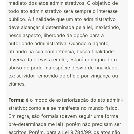
mediato dos atos admini­str­ativos. O objetivo de
todo ato admini­str­ativo será sempre o interesse
público. A finalidade que um ato admini­str­ativo
deve alcançar é determ­inada pela lei, inexis­tindo,
nesse aspecto, liberdade de opção para a
autoridade admini­str­ativa. Quando o agente,
atuando na sua compet­ência, busca finalidade
diversa da prevista em lei, estará config­urado o
abuso de poder na espécie desvio de finali­dade,
ex: servidor removido de ofício por vingança ou
ciúmes.
Forma
: é o modo de exteri­ori­zação do ato admini­
str­ativo; como ele se manifesta no mundo físico.
Em regra, são formais (devem seguir uma forma
pré-de­ter­minada me lei), porém não precisam ser
escritos. Porém, para a Lei 9.784/99, os atos não