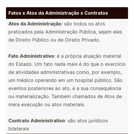
Fatos x Atos da Admini­stração x Contratos
Atos da Admini­stração
: são todos os atos
praticados pela Admini­stração Pública, sejam eles
de Direito Público ou de Direito Privado.
Fato Admini­str­ativo
: é a própria atuação material
do Estado. Um fato nada mais é do que o exercício
de atividades admini­str­ativas como, por exemplo,
um médico operando em um hospital público. São
eventos poster­iores ao ato, é a sua conseq­uência
ou materi­ali­zação. Também chamados de Atos de
mera execução ou atos materiais.
Contrato Admini­str­ativo
: são atos jurídicos
bilaterais