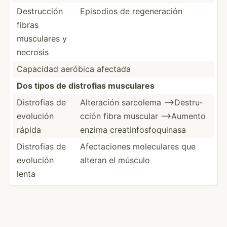
Destru­cción
Episodios de regene­ración
fibras
musculares y
necrosis
Capacidad aeróbica afectada
Dos tipos de distrofias musculares
Distrofias de
Alteración sarcolema -->­Des­tru­
evolución
cción fibra muscular -->­Aumento
rápida
enzima creati­nfo­sfo­quinasa
Distrofias de
Afecta­ciones molecu­lares que
evolución
alteran el músculo
lenta