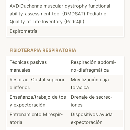
AVD:Du­chenne muscular dystrophy functional
abilit­y-a­sse­ssment tool (DMDSAT) Pediatric
Quality of Life Inventory (PedsQL)
Espiro­metría
FISIOT­ERAPIA RESPIR­ATORIA
Técnicas pasivas
Respir­ación abdómi­
manuales
no-­dia­fra­gmática
Respirac. Costal superior
Movili­zación caja
e inferior.
torácica
Enseña­nza­/tr­abajo de tos
Drenaje de secrec­
y expect­oración
iones
Entren­amiento M respir­
Dispos­itivos ayuda
atoria
expect­oración