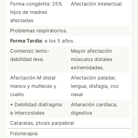
Forma congénita: 25%
Afectación intele­ctual.
hijos de madres
afectadas
Problemas respir­ato­rios.
Forma Tardía:
e los 5 años
Comienzo lento-
Mayor afectación
debilidad leve.
músculos distales
extrem­idades.
Afectación M distal
Afectación paladar,
manos y muñecas y
lengua, disfagia, voz
cuello
nasal
• Debilidad diafragma
Alteración cardíaca,
e interc­ostales
digestiva
Cataratas, ptosis parpebral
Fisiot­erapia: