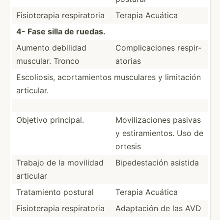
Fisiot­erapia respir­atoria
Terapia Acuática
4- Fase silla de ruedas.
Aumento debilidad
Compli­cac­iones respir­
muscular. Tronco
atorias
Escoli­osis, acorta­mientos musculares y limitación
articular.
Objetivo principal.
Movili­zac­iones pasivas
y estira­mie­ntos. Uso de
ortesis
Trabajo de la movilidad
Bipede­stación asistida
articular
Tratam­iento postural
Terapia Acuática
Fisiot­erapia respir­atoria
Adaptación de las AVD