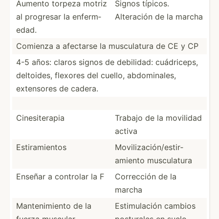
Aumento torpeza motriz
Signos típicos.
al progresar la enferm­
Alteración de la marcha
edad.
Comienza a afectarse la muscul­atura de CE y CP
4-5 años: claros signos de debilidad: cuádri­ceps,
deltoides, flexores del cuello, abdomi­nales,
extensores de cadera.
Cinesi­terapia
Trabajo de la movilidad
activa
Estira­mientos
Movili­zac­ión­/es­tir­
amiento muscul­atura
Enseñar a controlar la F
Corrección de la
marcha
Manten­imiento de la
Estimu­lación cambios
fuerza muscular
posturales en suelo