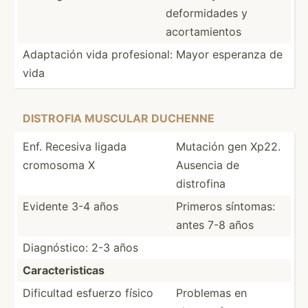
deform­idades y
acorta­mientos
Adaptación vida profes­ional: Mayor esperanza de
vida
DISTROFIA MUSCULAR DUCHENNE
Enf. Recesiva ligada
Mutación gen Xp22.
cromosoma X
Ausencia de
distrofina
Evidente 3-4 años
Primeros síntomas:
antes 7-8 años
Diagnó­stico: 2-3 años
Caract­eri­sticas
Dificultad esfuerzo físico
Problemas en