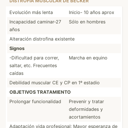
DISTROFIA MUSCULAR DE BECKER
Evolución más lenta
Inicio- 10 años aprox
Incapa­cidad caminar-27
Sólo en hombres
años
Alteración distrofina existente
Signos
-Dific­ultad para correr,
Marcha en equino
saltar, etc. Frecuentes
caídas
Debilidad muscular CE y CP en 1º estadio
OBJETIVOS TRATAM­IENTO
Prolongar funcio­nalidad
Prevenir y tratar
deform­idades y
acorta­mientos
Adaptación vida profes­ional: Mayor esperanza de