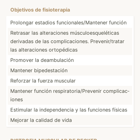
Obje­tivos de fisiot­era­pia
Prolongar estadios funcio­nal­es/­Man­tener función
Retrasar las altera­ciones múscul­oes­que­léticas
derivadas de las compli­cac­iones. Preven­ir/­tratar
las altera­ciones ortopé­dicas
Promover la deambu­lación
Mantener bipede­stación
Reforzar la fuerza muscular
Mantener función respir­ato­ria­/Pr­evenir compli­cac­
iones
Estimular la indepe­ndencia y las funciones físicas
Mejorar la calidad de vida