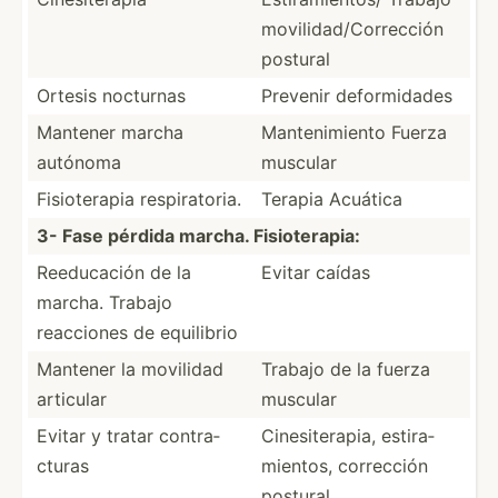
movili­dad­/Co­rre­cción
postural
Ortesis nocturnas
Prevenir deform­idades
Mantener marcha
Manten­imiento Fuerza
autónoma
muscular
Fisiot­erapia respir­atoria.
Terapia Acuática
3- Fase pérdida marcha. Fisiot­erapia:
Reeduc­ación de la
Evitar caídas
marcha. Trabajo
reacciones de equilibrio
Mantener la movilidad
Trabajo de la fuerza
articular
muscular
Evitar y tratar contra­
Cinesi­ter­apia, estira­
cturas
mie­ntos, corrección
postural