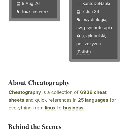
9 Aug 26
KontoDoNauki
linux
,
network
7 Jun 26
psychologia
,
uw
,
psychoterapia
język polski,
polszczyzna
(Polish)
About Cheatography
Cheatography
is a collection of
6939 cheat
sheets
and quick references in
25 languages
for
everything from
linux
to
business
!
Behind the Scenes