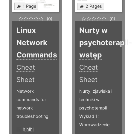
1 Page
2 Pages
(0)
(0)
Linux
Nurty w
Network
psychoterapii-
Commands
wstęp
Cheat
Cheat
Sheet
Sheet
Network
Nurty, zjawiska i
commands for
techniki w
network
psychoterapii
troubleshooting
Wykład 1:
Wprowadzenie
hlhlhl