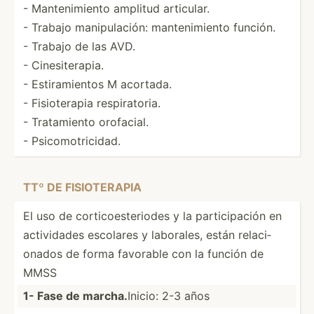
- Manten­imiento amplitud articular.
- Trabajo manipu­lación: manten­imiento función.
- Trabajo de las AVD.
- Cinesi­ter­apia.
- Estira­mientos M acortada.
- Fisiot­erapia respir­atoria.
- Tratam­iento orofacial.
- Psicom­otr­icidad.
TTº DE FISIOT­ERAPIA
El uso de cortic­oes­ter­iodes y la partic­ipación en
activi­dades escolares y laborales, están relaci­
onados de forma favorable con la función de
MMSS
1- Fase de marcha.
Inicio: 2-3 años