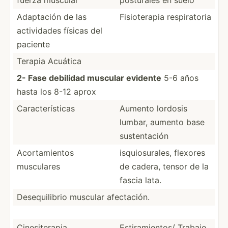
Adaptación de las
Fisiot­erapia respir­atoria
activi­dades físicas del
paciente
Terapia Acuática
2- Fase debilidad muscular evidente
5-6 años
hasta los 8-12 aprox
Caract­erí­sticas
Aumento lordosis
lumbar, aumento base
susten­tación
Acorta­mientos
isquio­sur­ales, flexores
musculares
de cadera, tensor de la
fascia lata.
Desequ­ilibrio muscular afecta­ción.
Cinesi­terapia
Estira­mie­ntos/ Trabajo