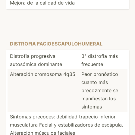
Mejora de la calidad de vida
DISTROFIA FACIOE­SCA­PUL­OHU­MERAL
Distrofia progresiva
3ª distrofia más
autosómica dominante
frecuente
Alteración cromosoma 4q35
Peor pronóstico
cuanto más
precoz­mente se
manifi­estan los
síntomas
Síntomas precoces: debilidad trapecio inferior,
muscul­atura Facial y estabi­liz­adores de escápula.
Alteración músculos faciales