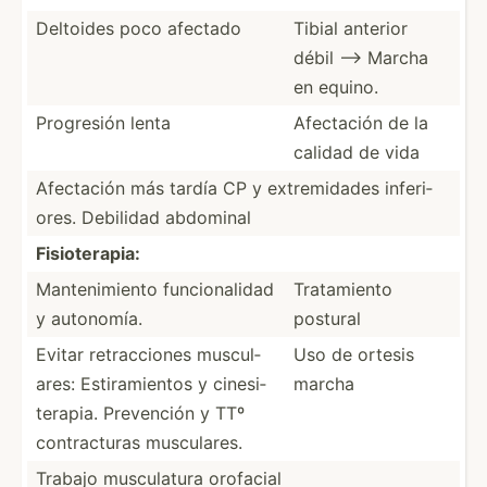
Deltoides poco afectado
Tibial anterior
débil --> Marcha
en equino.
Progresión lenta
Afectación de la
calidad de vida
Afectación más tardía CP y extrem­idades inferi­
ores. Debilidad abdominal
Fisiot­erapia:
Manten­imiento funcio­nalidad
Tratam­iento
y autonomía.
postural
Evitar retrac­ciones muscul­
Uso de ortesis
ares: Estira­mientos y cinesi­
marcha
ter­apia. Prevención y TTº
contra­cturas muscul­ares.
Trabajo muscul­atura orofacial