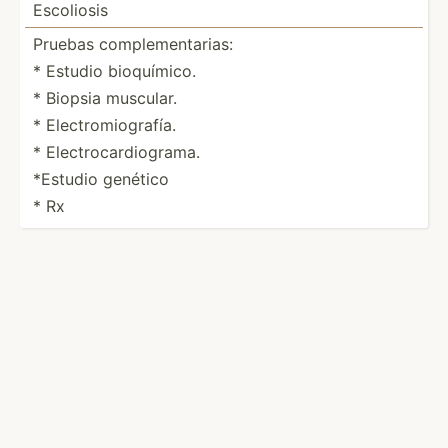
Escoliosis
Pruebas comple­men­tarias:
* Estudio bioquí­mico.
* Biopsia muscular.
* Electr­omi­ogr­afía.
* Electr­oca­rdi­ograma.
*Estudio genético
* Rx