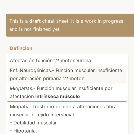
This is a
draft
cheat sheet. It is a work in progress
and is not finished yet.
Defin­cion
Afectación función 2ª motone­urona
Enf. Neurog­éni­cas.- Función muscular insufi­ciente
por alteración primaria 2ª moton.
Miopatías
.- Función muscular insufi­ciente por
afectación
intrínseca músculo
Miopatía: Trastorno debido a altera­ciones fibra
muscular o tejido inters­ticial
- Debilidad muscular.
- Hipotonía.