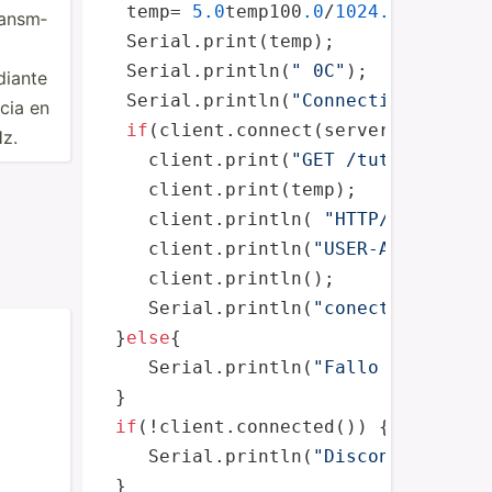
  temp= 
5.0
temp100
.0
/
1024.0
;

ransm­
  Serial.
print
(temp);

  Serial.
println
(
" 0C"
);

diante
  Serial.
println
(
"Connecting..."
);

ncia en
if
(client.connect(server, 
80
)>
0
) {
Hz.
    client.
print
(
"GET /tutoiot/iot.
    client.
print
(temp);

    client.
println
( 
"HTTP/1.0"
);

    client.
println
(
"USER-Agent: Ard
    client.
println
();

    Serial.
println
(
"conectado"
);

 }
else
{ 

    Serial.
println
(
"Fallo en la con
 }

if
(!client.connected()) {

    Serial.
println
(
"Disconnected!"
)
 }
