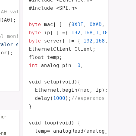
 valor leido
#include <SPI.h>

 A0 valor
(A0);

byte
 mac[ ] ={
0XDE
, 
0XAD
, 
0XBE
, 
0XE
byte
 ip[ ] ={ 
192
,
168
,
1
,
100
 }; 
//di
el monitor serie
byte
 server[ ]= { 
192
,
168
,
1
,
6
 };
//d
valor es = "
);

EthernetClient Client;

or);

int
 analog_pin =
0
;

void setup(void){

  Ethernet.begin(mac, ip); 
// inici
  delay(
1000
);
//esperamos 1 seg
}

ic­
void loop(void) {

s
  temp= analogRead(analog_pin);

onal