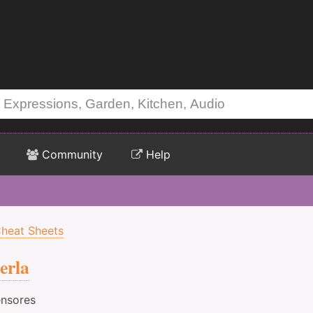
Community
Help
heat Sheets
erla
ensores