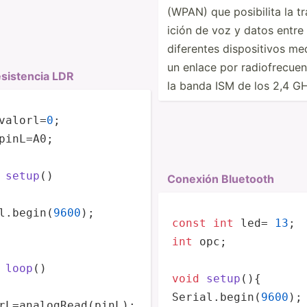
gital 2 para el Trigger del sensor
(WPAN) que posibilita la t
al 3 para el echo del sensor
ición de voz y datos entre
diferentes dispos­itivos me
un enlace por radiof­rec­ue
mos la comunicación
­sis­tencia LDR
la banda ISM de los 2,4 G
 como salida
mo entrada
valorl=
0
icializamos el pin con 0
pinL=A0;

setup
()
Conexión Bluetooth
l.
begin
(
9600
);

const
int
 led= 
13
llegar el eco
int
 opc;

ros
loop
()
void
setup
()
{

Serial.
begin
(
9600
rL=
analogRead
(pinL);
