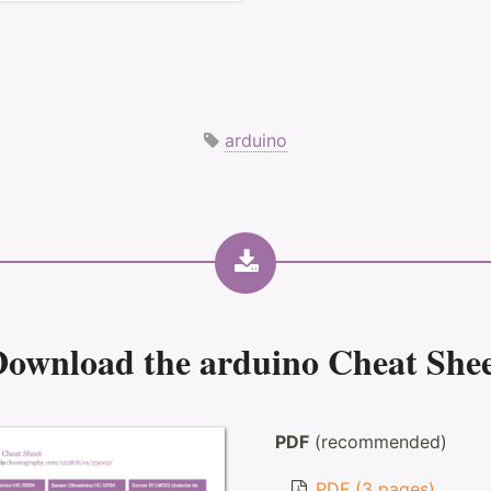
arduino
Download the
arduino Cheat She
PDF
(recommended)
PDF (3 pages)