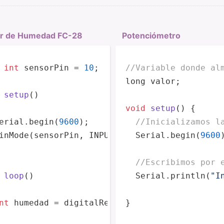
r de Humedad FC-28
Potenc­iómetro
 
int
 sensorPin = 
10
;

//Variable donde al
long valor;

setup
()
void
setup
(
)
 {

erial.
begin
(
9600
);

//Inicializamos l
inMode
(sensorPin, INPUT);

  Serial.begin(
9600
)
//Escribimos por 
loop
()
  Serial.println(
"I
nt
 humedad = 
digitalRead
(sensorPin);

}
