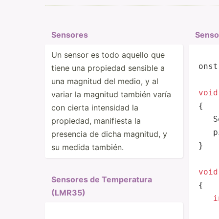
Sensores
Senso
Un sensor es todo aquello que
onst
tiene una propiedad sensible a
una magnitud del medio, y al
void
variar la magnitud también varía
{

con cierta intensidad la
   S
propiedad, manifiesta la
p
presencia de dicha magnitud, y
}

su medida también.
void
Sensores de Temper­atura
{

(LMR35)
i