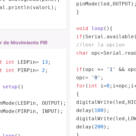
 
//Enviamos un pulso de 10us
pinMode
(led,OUTPUT);
al.
println
(valorL);

}

nemos el ancho del pulso
void
loop
()
os el tiempo a una distancia en cm
if
(Serial.
available
r de Movimiento PIR
//leer la opcion
char
 opc=Serial.
rea
s serialmente el valor de la distancia
t
int
 LEDPin= 
13
if
(opc >= 
'1'
 && op
t
int
 PIRPin= 
2
;

opc= 
'0'
una pausa de 100ms
for
(
int
 i=
0
;i<opc;i+
setup
()
digitalWrite
nMode
(LEDPin, OUTPUT);

delay
(
100
nMode
(PIRPin, INPUT);

digitalWrite
delay
(
200
);

}

loop
()