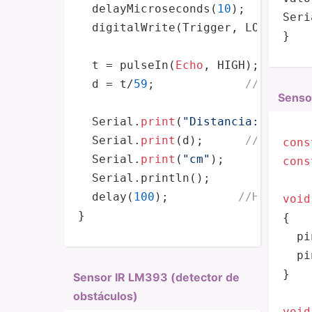
  delayMicroseconds(
10
);         
Seri
  digitalWrite(Trigger, LOW);

}
  t = pulseIn(
Echo
, HIGH); 
//obte
  d = t/
59
;             
//escalam
Senso
  Serial.
print
(
"Distancia: "
);

  Serial.
print
(d);      
//Enviamo
cons
  Serial.
print
(
"cm"
);

cons
  Serial.println();

  delay(
100
);          
//Hacemos 
void
}
{

pi
pi
}

Sensor IR LM393 (detector de
obstác­ulos)
void