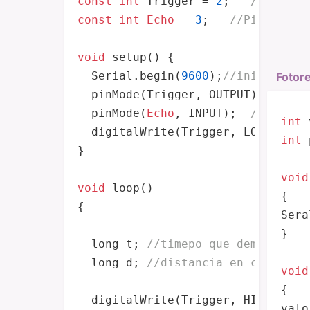
const
int
 Trigger = 
2
;   
//Pin di
const
int
Echo
 = 
3
;   
//Pin digit
void
 setup() {

  Serial.begin(
9600
);
//iniciaiLIa
Fotore
  pinMode(Trigger, OUTPUT); 
//pin
  pinMode(
Echo
, INPUT);  
//pin co
int
 
  digitalWrite(Trigger, LOW);
//In
int
 
}

void
void
 loop()

{

{

Sera
}

  long t; 
//timepo que demora en 
  long d; 
//distancia en centimet
void
{

  digitalWrite(Trigger, HIGH);

valo