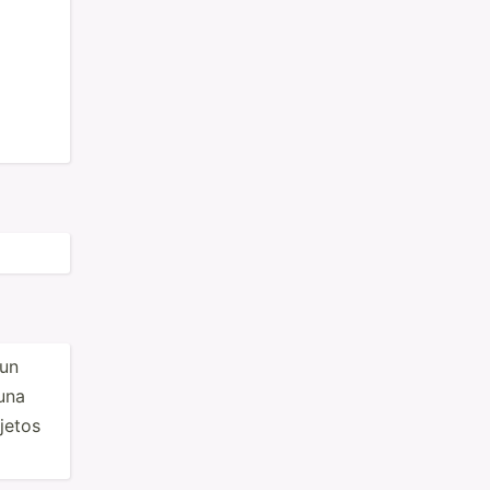
 un
una
bjetos