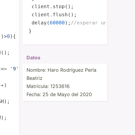


 client.stop();

 client.flush();

 delay(
60000
);
//esperar un min ante
}
()>
0
d
();

Datos
c<= 
'9'
)

Nombre: Haro Rodríguez Perla
Beatriz
+)

Matrícula: 1253616
Fecha: 25 de Mayo del 2020