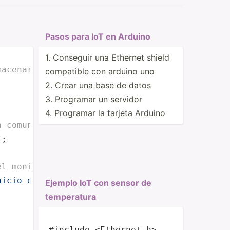
Pasos para IoT en Arduino
1. Conseguir una Ethernet shield
macenaremos el valor del potenciometro
compatible con arduino uno
2. Crear una base de datos
3. Programar un servidor
4. Programar la tarjeta Arduino
a comunicación serial
;

el monitor serie mensaje de inicio
nicio de sketch - valores del potenciometro"
);
Ejemplo IoT con sensor de
temper­atura
#include <Ethernet.h>
