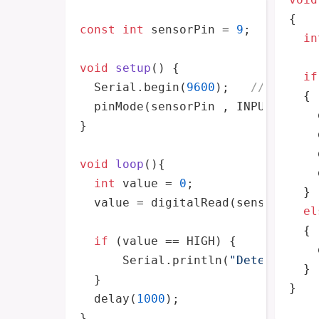
{

const
int
 sensorPin = 
9
;

in
void
setup
()
{

if
  Serial.
begin
(
9600
);   
//iniciar
  {

pinMode
(sensorPin , INPUT);  
//
}

void
loop
()
{

int
 value = 
0
;

  }

  value = 
digitalRead
(sensorPin )
el
  {

if
 (value == HIGH) {

      Serial.
println
(
"Detectado o
  }

  }

}
delay
(
1000
);

}