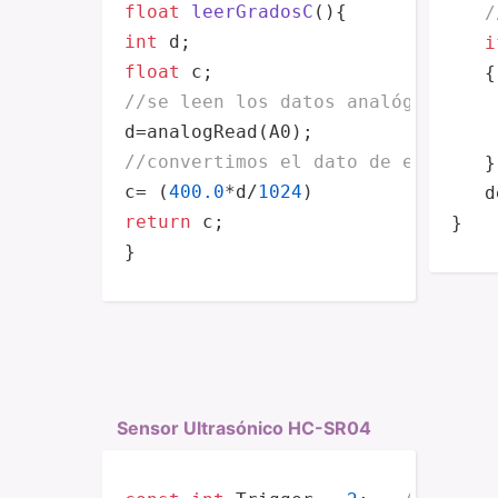
float
leerGradosC
()
/
int
i
float
   {

//se leen los datos analógicos de
    
d=
analogRead
//convertimos el dato de entrada 
   }

c= (
400.0
*d/
1024
d
return
 c;

}
}
Sensor Ultras­ónico HC-SR04