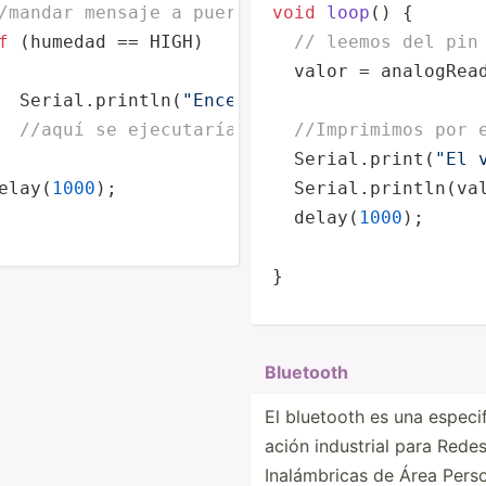
/mandar mensaje a puerto serie en función del
void
loop
(
)
 {

f
 (humedad == HIGH)

// leemos del pin
  valor = analogRead
l sensor
  Serial.
println
(
"Encendido"
);   

//aquí se ejecutarían las acciones
//Imprimimos por 
a grados celsious
  Serial.print(
"El 
elay
(
1000
);

  Serial.println(val
  delay(
1000
);

}
Bluetooth
El bluetooth es una especi­f
ación industrial para Rede
Inalám­bricas de Área Pers