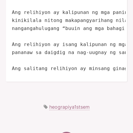
Ang relihiyon ay kalipunan ng mga paniniw
kinikilala nitong makapangyarihang nilala
nangangahulugang “buuin ang mga bahagi pa
Ang relihiyon ay isang kalipunan ng mga s
pananaw sa daigdig na nag-uugnay ng sangk
Ang salitang relihiyon ay minsang ginaga
heograpiya1stsem