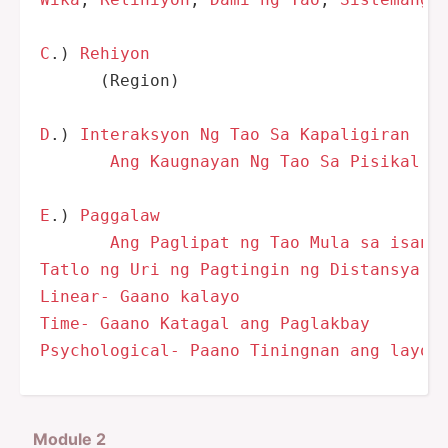
C
.) 
Rehiyon
      (Region)

D
.) 
Interaksyon
Ng
Tao
Sa
Kapaligiran
Ang
Kaugnayan
Ng
Tao
Sa
Pisikal
N
E
.) 
Paggalaw
Ang
Paglipat
ng
Tao
Mula
sa
isang
Tatlo
ng
Uri
ng
Pagtingin
ng
Distansya
n
Linear-
Gaano
kalayo
Time
-
Gaano
Katagal
ang
Paglakbay
Psychological-
Paano
Tiningnan
ang
layo
Module 2