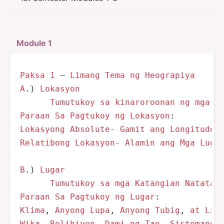
Module 1
Paksa
1
 – 
Limang
Tema
ng
Heograpiya
A
.) 
Lokasyon
Tumutukoy
sa
kinaroroonan
ng
mga
l
Paraan
Sa
Pagtukoy
ng
Lokasyon
Lokasyong
Absolute-
Gamit
ang
Longitude
Relatibong
Lokasyon-
Alamin
ang
Mga
Luga
B
.) 
Lugar
Tumutukoy
sa
mga
Katangian
Natatan
Paraan
Sa
Pagtukoy
ng
Lugar
Klima
, 
Anyong
Lupa
, 
Anyong
Tubig
, 
at
Lik
Wika
, 
Relihiyon
, 
Dami
ng
Tao
, 
Sistemang