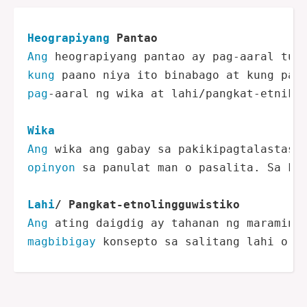
Heograpiyang
 Pantao
Ang
kung
pag
-aaral ng wika at lahi/pangkat-etniko 
Wika
Ang
opinyon
 sa panulat man o pasalita. Sa ka
Lahi
/ Pangkat-etnolingguwistiko
Ang
magbibigay
 konsepto sa salitang lahi o r