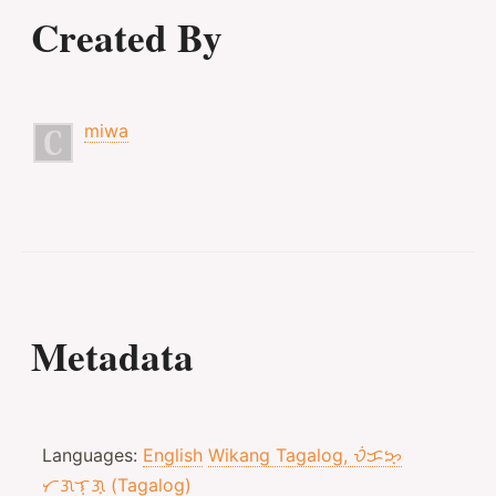
Created By
miwa
Metadata
Languages:
English
Wikang Tagalog, ᜏᜒᜃᜅ᜔
ᜆᜄᜎᜓᜄ᜔ (Tagalog)