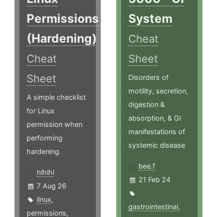
Permissions
System
(Hardening)
Cheat
Cheat
Sheet
Sheet
Disorders of
motility, secretion,
A simple checklist
digestion &
for Linux
absorption, & GI
permission when
manifestations of
performing
systemic disease
hardening.
bee.f
hlhlhl
21 Feb 24
7 Aug 26
linux
,
gastrointestinal
,
permissions
,