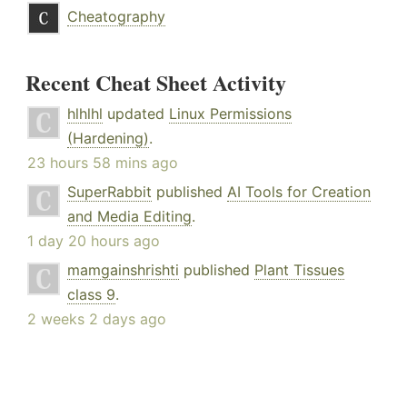
Cheatography
Recent Cheat Sheet Activity
hlhlhl
updated
Linux Permissions
(Hardening)
.
23 hours 58 mins ago
SuperRabbit
published
AI Tools for Creation
and Media Editing
.
1 day 20 hours ago
mamgainshrishti
published
Plant Tissues
class 9
.
2 weeks 2 days ago