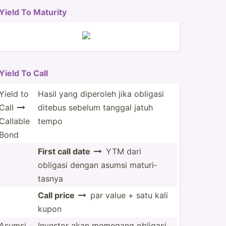
Yield To Maturity
Yield To Call
Yield to
Hasil yang diperoleh jika obligasi
Call
ditebus sebelum tanggal jatuh

Callable
tempo
Bond
First call date
YTM dari

obligasi dengan asumsi maturi­
tasnya
Call price
par value + satu kali

kupon
Asumsi
Investor akan memegang obligasi