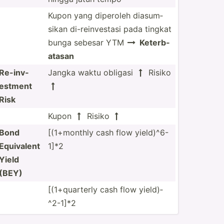
Kupon yang diperoleh diasum­
sikan di-rei­nve­stasi pada tingkat
bunga sebesar YTM
Keterb­

atasan
Re-inv­
Jangka waktu obligasi
Risiko

estment

Risk
Kupon
Risiko


Bond
[(1+mo­nthly cash flow yield)­^6-
Equivalent
1]*2
Yield
(BEY)
[(1+qu­arterly cash flow yield)­
^2-1]*2