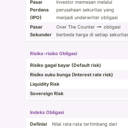
Pasar
Investor memesan melalui
Perdana
perusahaan sekuritas yang
(IPO)
menjadi underw­riter obligasi
Pasar
Over The Counter
obligasi

Sekunder
berbeda harga di setiap sekurita
Risiko­-risiko Obligasi
Risiko gagal bayar (Default risk)
Risiko suku bunga (Interest rate risk)
Liquidity Risk
Sovereign Risk
Indeks Obligasi
Definisi
Nilai rata-rata tertimbang dari