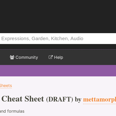
Community
Help
Sheets
 Cheat Sheet
(DRAFT) by
mettamorph
 and formulas