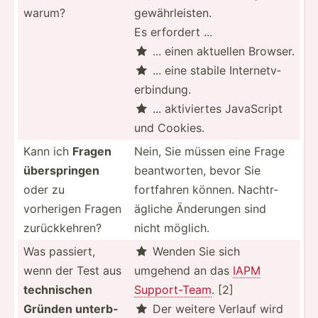
warum?
gewähr­lei­sten.
Es erfordert ...
... einen aktuellen Browser.

... eine stabile Intern­etv­

erb­indung.
... aktivi­ertes JavaScript

und Cookies.
Kann ich
Fragen
Nein, Sie müssen eine Frage
übersp­ringen
beantw­orten, bevor Sie
oder zu
fortfahren können. Nachtr­
vorherigen Fragen
ägliche Änderungen sind
zurück­kehren?
nicht möglich.
Was passiert,
Wenden Sie sich

wenn der Test aus
umgehend an das
IAPM
techni­schen
Suppor­t-Team
. [2]
Gründen unterb­
Der weitere Verlauf wird
