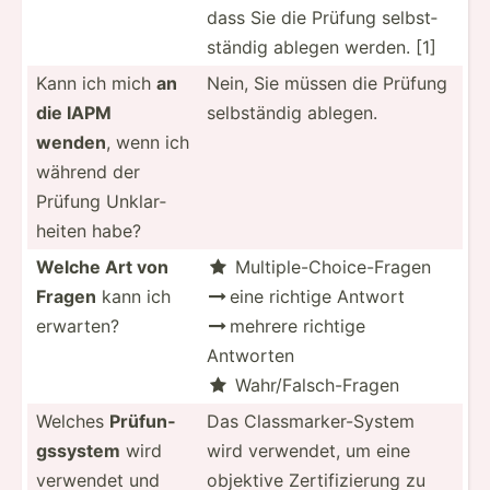
dass Sie die Prüfung selbst­
ständig ablegen werden. [1]
Kann ich mich
an
Nein, Sie müssen die Prüfung
die IAPM
selbst­ändig ablegen.
wenden
, wenn ich
während der
Prüfung Unklar­
heiten habe?
Welche Art von
Multip­le-­Cho­ice­-Fragen

Fragen
kann ich
eine richtige Antwort

erwarten?
mehrere richtige

Antworten
Wahr/F­als­ch-­Fragen

Welches
Prüfun­
Das Classm­ark­er-­System
gss­ystem
wird
wird verwendet, um eine
verwendet und
objektive Zertif­izi­erung zu