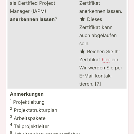
als Certified Project
Zertifikat
Manager (IAPM)
anerkennen lassen.
anerkennen lassen
?
Dieses

Zertifikat kann
auch abgelaufen
sein.
Reichen Sie Ihr

Zertifikat
hier
ein.
Wir werden Sie per
E-Mail kontak­
tieren. [7]
Anmerk­ungen
1
Projek­tle­itung
2
Projek­tst­ruk­turplan
3
Arbeit­spakete
4
Teilpr­oje­ktl­eiter
5