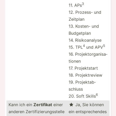
3
11. APs
12. Prozess- und
Zeitplan
13. Kosten- und
Budgetplan
14. Risiko­analyse
4
5
15. TPL
und APV
16. Projek­tor­gan­isa­
tionen
17. Projek­tstart
18. Projek­treview
19. Projek­tab­
schluss
6
20. Soft Skills
Kann ich ein
Zertifikat
einer
Ja, Sie können

anderen Zertif­izi­eru­ngs­stelle
ein entspr­ech­endes