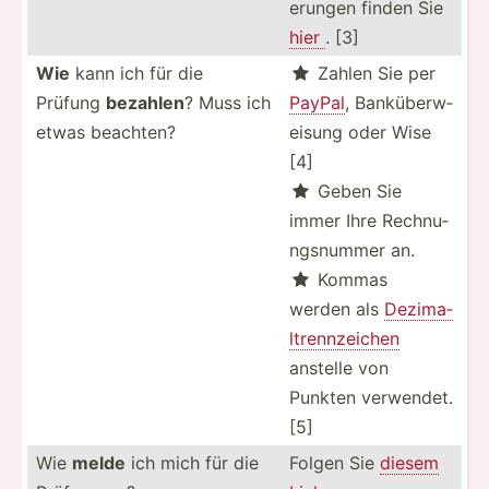
erungen finden Sie
hier
. [3]
Wie
kann ich für die
Zahlen Sie per

Prüfung
bezahlen
? Muss ich
PayPal
, Banküb­erw­
etwas beachten?
eisung oder Wise
[4]
Geben Sie

immer Ihre Rechnu­
ngs­nummer an.
Kommas

werden als
Dezima­
ltr­enn­zeichen
anstelle von
Punkten verwendet.
[5]
Wie
melde
ich mich für die
Folgen Sie
diesem