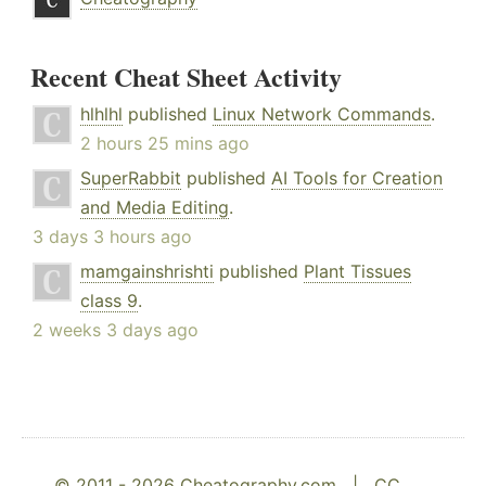
Recent Cheat Sheet Activity
hlhlhl
published
Linux Network Commands
.
2 hours 25 mins ago
SuperRabbit
published
AI Tools for Creation
and Media Editing
.
3 days 3 hours ago
mamgainshrishti
published
Plant Tissues
class 9
.
2 weeks 3 days ago
© 2011 - 2026 Cheatography.com |
CC