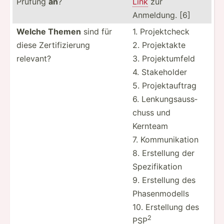
Prüfung
an
?
Link
zur
Anmeldung. [6]
Welche Themen
sind für
1. Projek­tcheck
diese Zertif­izi­erung
2. Projek­takte
relevant?
3. Projek­tumfeld
4. Stakeh­older
5. Projek­tau­ftrag
6. Lenkun­gsa­uss­
chuss und
Kernteam
7. Kommun­ikation
8. Erstellung der
Spezif­ikation
9. Erstellung des
Phasen­modells
10. Erstellung des
2
PSP