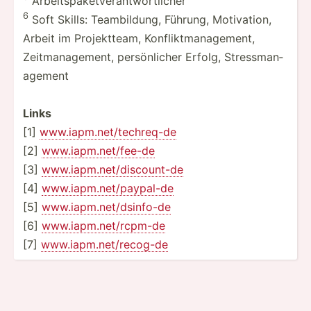
Arbeit­spa­ket­ver­ant­wor­tlicher
6
Soft Skills: Teambi­ldung, Führung, Motiva­tion,
Arbeit im Projek­tteam, Konfli­ktm­ana­gement,
Zeitma­nag­ement, persön­licher Erfolg, Stress­man­
agement
Links
[1]
www.ia­pm.n­et­/te­chr­eq-de
[2]
www.ia­pm.n­et­/fee-de
[3]
www.ia­pm.n­et­/di­sco­unt-de
[4]
www.ia­pm.n­et­/pa­ypal-de
[5]
www.ia­pm.n­et­/ds­info-de
[6]
www.ia­pm.n­et­/rc­pm-de
[7]
www.ia­pm.n­et­/re­cog-de