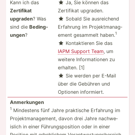
Kann ich das
Ja, Sie können das

Zertifikat
Zertifikat upgraden.
upgraden
? Was
Sobald Sie ausrei­chend

sind die
Beding­
Erfahrung im Projek­tma­nag­
1
ungen
?
ement gesammelt haben.
Kontak­tieren Sie das

IAPM Support Team
, um
weitere Inform­ationen zu
erhalten. [1]
Sie werden per E-Mail

über die Gebühren und
Optionen inform­iert.
Anmerk­ungen
1
Mindestens fünf Jahre praktische Erfahrung im
Projek­tma­nag­ement, davon drei Jahre nachwe­
islich in einer Führun­gsp­osition oder in einer
Position mit erhebl­ichem Verant­wor­tun­gsb­ereich.