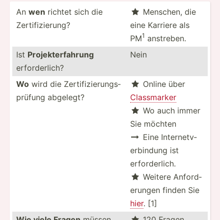
An
wen
richtet sich die
Menschen, die

Zertif­izi­erung?
eine Karriere als
1
PM
anstreben.
Ist
Projek­ter­fahrung
Nein
erford­erlich?
Wo
wird die Zertif­izi­eru­ngs­
Online über

prüfung abgelegt?
Classm­arker
Wo auch immer

Sie möchten
Eine Intern­etv­

erb­indung ist
erford­erlich.
Weitere Anford­

erungen finden Sie
hier
. [1]
Wie viele Fragen
müssen
120 Fragen
