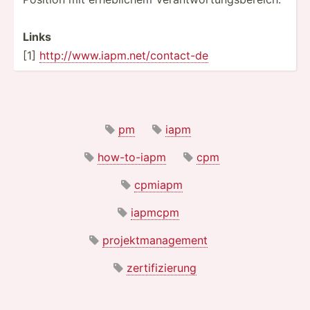
Links
[1]
http:/­/ww­w.i­apm.ne­t/c­ont­act-de
pm
iapm
how-to-iapm
cpm
cpmiapm
iapmcpm
projektmanagement
zertifizierung