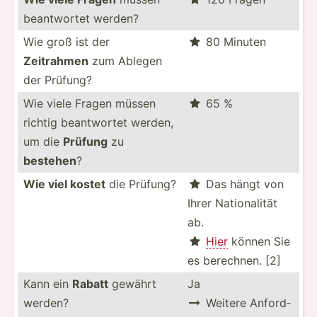
beantw­ortet werden?
Wie groß ist der
80 Minuten

Zeitrahmen
zum Ablegen
der Prüfung?
Wie viele Fragen müssen
65 %

richtig beantw­ortet werden,
um die
Prüfung
zu
bestehen
?
Wie viel kostet
die Prüfung?
Das hängt von

Ihrer Nation­alität
ab.
Hier
können Sie

es berechnen. [2]
Kann ein
Rabatt
gewährt
Ja
werden?
Weitere Anford­
