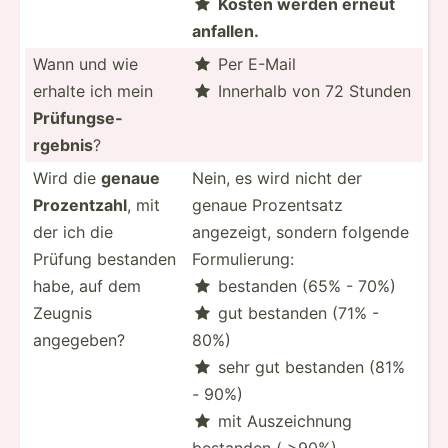
Kosten werden erneut

anfallen.
Wann und wie
Per E-Mail

erhalte ich mein
Innerhalb von 72 Stunden

Prüfun­gse­
rgebnis
?
Wird die
genaue
Nein, es wird nicht der
Prozen­tzahl
, mit
genaue Prozen­tsatz
der ich die
angezeigt, sondern folgende
Prüfung bestanden
Formul­ierung:
habe, auf dem
bestanden (65% - 70%)

Zeugnis
gut bestanden (71% -

angegeben?
80%)
sehr gut bestanden (81%

- 90%)
mit Auszei­chnung

bestanden ( >90%)