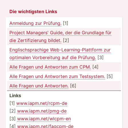
Die wichti­gsten Links
Anmeldung zur Prüfung.
[1]
Project Managers' Guide, der die Grundlage für
die Zertif­izi­erung bildet.
[2]
Englis­chs­pra­chige Web-Le­arn­ing­-Pl­attform zur
optimalen Vorber­eitung auf die Prüfung.
[3]
Alle Fragen und Antworten zum CPM.
[4]
Alle Fragen und Antworten zum Testsy­stem.
[5]
Alle Fragen und Antworten.
[6]
Links
[1]
www.ia­pm.n­et­/rc­pm-de
[2]
www.ia­pm.n­et­/pmg-de
[3]
www.ia­pm.n­et­/wl­cpm-en
[4]
www.ia­pm.n­et­/fa­qcpm-de