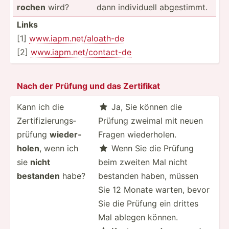
rochen
wird?
dann indivi­duell abgest­immt.
Links
[1]
www.ia­pm.n­et­/al­oath-de
[2]
www.ia­pm.n­et­/co­nta­ct-de
Nach der Prüfung und das Zertifikat
Kann ich die
Ja, Sie können die

Zertif­izi­eru­ngs­
Prüfung zweimal mit neuen
prüfung
wieder­
Fragen wieder­holen.
holen
, wenn ich
Wenn Sie die Prüfung

sie
nicht
beim zweiten Mal nicht
bestanden
habe?
bestanden haben, müssen
Sie 12 Monate warten, bevor
Sie die Prüfung ein drittes
Mal ablegen können.