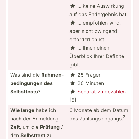
... keine Auswirkung

auf das Enderg­ebnis hat.
... empfohlen wird,

aber nicht zwingend
erford­erlich ist.
... Ihnen einen

Überblick Ihrer Defizite
gibt.
Was sind die
Rahmen­
25 Fragen

bed­ing­ungen des
20 Minuten

Selbst­tests
?
Separat zu bezahlen

[5]
Wie lange
habe ich
6 Monate ab dem Datum
2
nach der Anmeldung
des Zahlun­gse­ing­angs.
Zeit
, um die
Prüfung
/
den
Selbsttest
zu