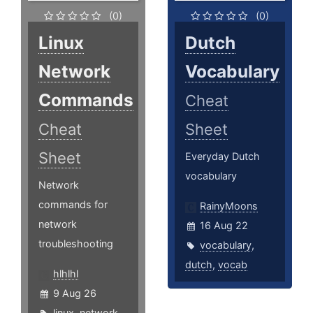
(0)
(0)
Linux
Dutch
Network
Vocabulary
Commands
Cheat
Cheat
Sheet
Sheet
Everyday Dutch
vocabulary
Network
commands for
RainyMoons
network
16 Aug 22
troubleshooting
vocabulary
,
dutch
,
vocab
hlhlhl
9 Aug 26
linux
,
network