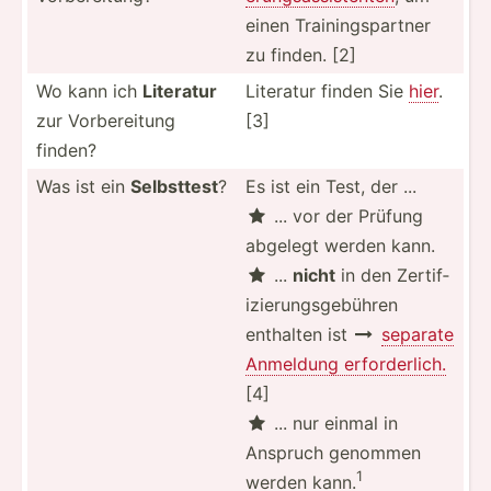
einen Traini­ngs­partner
zu finden. [2]
Wo kann ich
Literatur
Literatur finden Sie
hier
.
zur Vorber­eitung
[3]
finden?
Was ist ein
Selbsttest
?
Es ist ein Test, der ...
... vor der Prüfung

abgelegt werden kann.
...
nicht
in den Zertif­

izi­eru­ngs­geb­ühren
enthalten ist
separate

Anmeldung erford­erlich.
[4]
... nur einmal in

Anspruch genommen
1
werden kann.