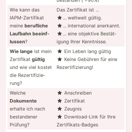
Wie kann das
Das Zertifikat ist ...
IAPM-Z­ert­ifikat
... weltweit gültig.

meine
berufliche
... intern­ational anerkannt.

Laufbahn beeinf­
... eine objektive Bestät­

lussen
?
igung Ihrer Kenntn­isse.
Wie lange
ist mein
Ein Leben lang gültig

Zertifikat
gültig
Keine Gebühren für eine

und wie viel kostet
Rezert­ifi­zie­rung!
die Rezert­ifi­zie­
rung?
Welche
Anschr­eiben

Dokumente
Zertifikat

erhalte ich nach
Zeugnis

bestan­dener
Downlo­ad-Link für Ihre

Prüfung?
Zertif­ika­ts-­Badges