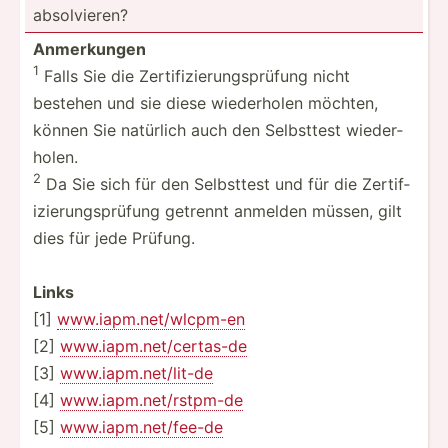
absolv­ieren?
Anmerk­ungen
1
Falls Sie die Zertif­izi­eru­ngs­prüfung nicht
bestehen und sie diese wieder­holen möchten,
können Sie natürlich auch den Selbsttest wieder­
holen.
2
Da Sie sich für den Selbsttest und für die Zertif­
izi­eru­ngs­prüfung getrennt anmelden müssen, gilt
dies für jede Prüfung.
Links
[1]
www.ia­pm.n­et­/wl­cpm-en
[2]
www.ia­pm.n­et­/ce­rtas-de
[3]
www.ia­pm.n­et­/lit-de
[4]
www.ia­pm.n­et­/rs­tpm-de
[5]
www.ia­pm.n­et­/fee-de