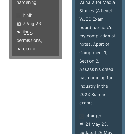
hardening.
Valhalla for Media
Studies (A Level,
hlhlhl
WJEC Exam
7 Aug 26
board) so here's
linux
,
my compilation of
permissions
,
notes. Apart of
hardening
Component 1,
Section B.
Assassin's creed
has come up for
Industry in the
2023 Summer
exams.
churger
21 May 23,
updated 26 May