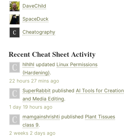
DaveChild
SpaceDuck
Cheatography
Recent Cheat Sheet Activity
hlhlhl
updated
Linux Permissions
(Hardening)
.
22 hours 27 mins ago
SuperRabbit
published
AI Tools for Creation
and Media Editing
.
1 day 19 hours ago
mamgainshrishti
published
Plant Tissues
class 9
.
2 weeks 2 days ago