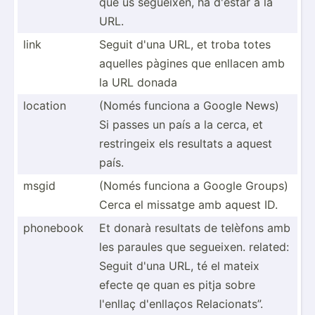
que us segueixen, ha d'estar a la
URL.
link
Seguit d'una URL, et troba totes
aquelles pàgines que enllacen amb
la URL donada
location
(Només funciona a Google News)
Si passes un país a la cerca, et
restri­ngeix els resultats a aquest
país.
msgid
(Només funciona a Google Groups)
Cerca el missatge amb aquest ID.
phonebook
Et donarà resultats de telèfons amb
les paraules que segueixen. related:
Seguit d'una URL, té el mateix
efecte qe quan es pitja sobre
l'enllaç d'enllaços Relaci­onats”.