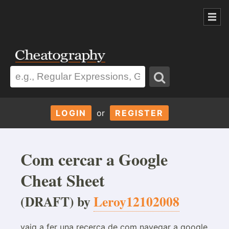
LOGIN
or
REGISTER
Com cercar a Google
Cheat Sheet
(DRAFT) by
Leroy12102008
vaig a fer una recerca de com navegar a google