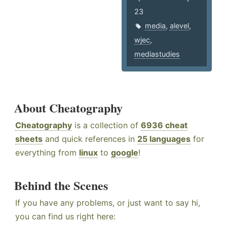
23
media
,
alevel
,
wjec
,
mediastudies
About Cheatography
Cheatography
is a collection of
6936 cheat
sheets
and quick references in
25 languages
for
everything from
linux
to
google
!
Behind the Scenes
If you have any problems, or just want to say hi,
you can find us right here: